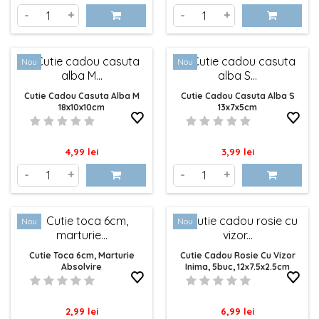
-
+
-
+
Nou
Nou
Cutie Cadou Casuta Alba M
Cutie Cadou Casuta Alba S
18x10x10cm
13x7x5cm
Pret
Pret
4,99 lei
3,99 lei
-
+
-
+
Nou
Nou
Cutie Toca 6cm, Marturie
Cutie Cadou Rosie Cu Vizor
Absolvire
Inima, 5buc, 12x7.5x2.5cm
Pret
Pret
2,99 lei
6,99 lei