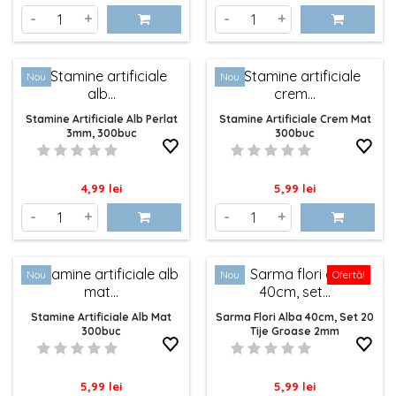
-
+
-
+
Nou
Nou
Stamine Artificiale Alb Perlat
Stamine Artificiale Crem Mat
3mm, 300buc
300buc
Pret
Pret
4,99 lei
5,99 lei
-
+
-
+
Nou
Nou
Ofertă!
Stamine Artificiale Alb Mat
Sarma Flori Alba 40cm, Set 20
300buc
Tije Groase 2mm
Pret
Pret
5,99 lei
5,99 lei