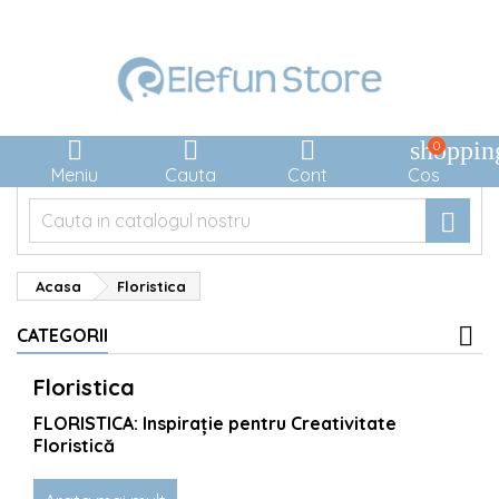



shoppin
0
Meniu
Cauta
Cont
Cos

Acasa
Floristica
CATEGORII
Floristica
FLORISTICA: Inspirație pentru Creativitate
Floristică
Bine ați venit în universul captivant al floristicii, unde
Elefun Store vă aduce o varietate impresionantă de