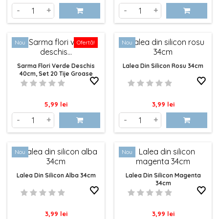
-
+
-
+
Nou
Ofertă!
Nou
Sarma Flori Verde Deschis
Lalea Din Silicon Rosu 34cm
40cm, Set 20 Tije Groase
2mm
Pret
Pret
5,99 lei
3,99 lei
-
+
-
+
Nou
Nou
Lalea Din Silicon Alba 34cm
Lalea Din Silicon Magenta
34cm
Pret
Pret
3,99 lei
3,99 lei