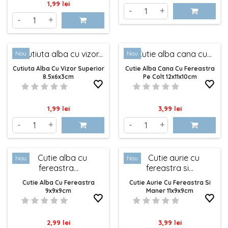
Pret
1,99 lei
-
+
-
+
Nou
Nou
Cutiuta Alba Cu Vizor Superior
Cutie Alba Cana Cu Fereastra
8.5x6x3cm
Pe Colt 12x11x10cm
Pret
Pret
1,99 lei
3,99 lei
-
+
-
+
Nou
Nou
Cutie Alba Cu Fereastra
Cutie Aurie Cu Fereastra Si
9x9x9cm
Maner 11x9x9cm
Pret
Pret
2,99 lei
3,99 lei