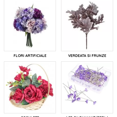
Cosurile pentru flori sunt perfecte pentru
evenimente speciale sau pentru a crea aranjamente
florale de masă.
8. Coronite Flori
Coronitele florale adaugă un farmec rustic sau
elegant oricărui decor.
9. Decoratiuni Flori
Ornamente pentru flori - detalii subtile care aduc o
notă de eleganță în orice aranjament.
10. Cutii Flori
FLORI ARTIFICIALE
VERDEATA SI FRUNZE
Cutii elegante ce pot fi decorate cu flori naturale
sau flori de sapun.
11. Panglici Flori
Panglici decorative ce adaugă un touch
personalizat și pot fi folosite în multe moduri
creative.
12. Figurine din Rasina si Miniaturi
Creați lumi magice cu miniaturile fairy garden,
adăugând un farmec aparte oricărui mediu.