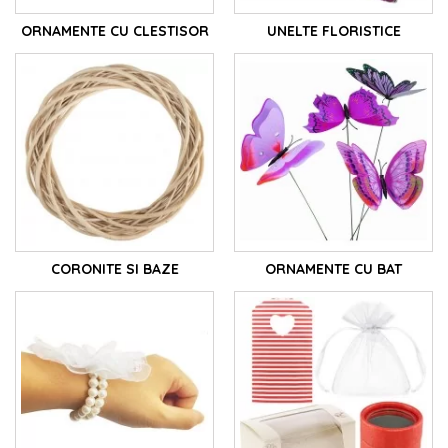
Suntem aici pentru a vă susține creativitatea
ORNAMENTE CU CLESTISOR
UNELTE FLORISTICE
în florarii si fiecare proiect personal. Descoperiți o
varietate de culori și accesorii și creați aranjamente
florale și decorațiuni care vor încânta și impresiona.
Cu produse din materiale de calitate superioară la
pret mic și o pasiune pentru frumusețea florilor,
suntem sursa dumneavoastra de incredere pentru
tot ce tine de aranjamente florale si decoratiuni
florale.
CORONITE SI BAZE
ORNAMENTE CU BAT