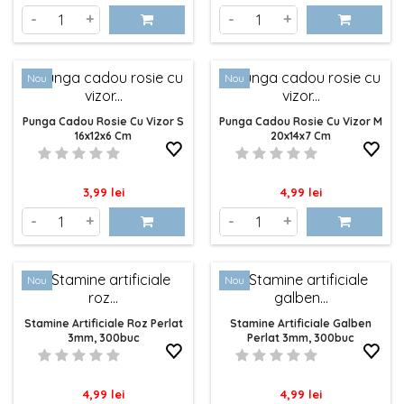
-
+
-
+
Nou
Nou
Punga Cadou Rosie Cu Vizor S
Punga Cadou Rosie Cu Vizor M
16x12x6 Cm
20x14x7 Cm
Pret
Pret
3,99 lei
4,99 lei
-
+
-
+
Nou
Nou
Stamine Artificiale Roz Perlat
Stamine Artificiale Galben
3mm, 300buc
Perlat 3mm, 300buc
Pret
Pret
4,99 lei
4,99 lei