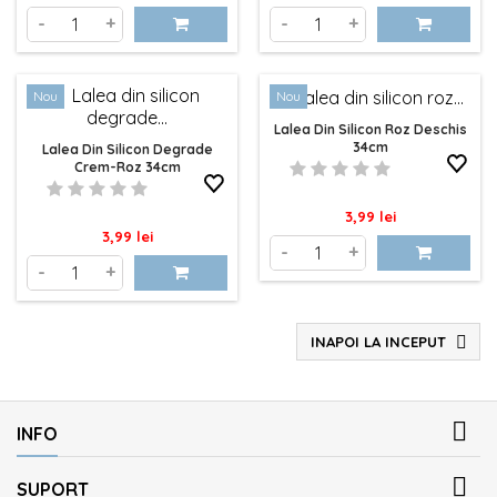
-
+
-
+
Nou
Nou
Lalea Din Silicon Roz Deschis
34cm
Lalea Din Silicon Degrade
Crem-Roz 34cm
Pret
3,99 lei
Pret
3,99 lei
-
+
-
+
INAPOI LA INCEPUT


INFO

SUPORT