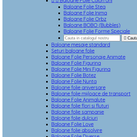


Baloane Folie Culori Uni
Baloane Folie Stea
Baloane Folie Inima
Baloane Folie Orbz
Baloane BOBO (Bubbles)
Baloane Folie Forme Speciale

Caut
Baloane mesaje standard
Seturi baloane folie
Baloane Folie Personaje Animate
Baloane Folie Figurina
Baloane Folie Mini Figurina
Baloane Folie Botez
Baloane Folie Nunta
Baloane folie aniversare
Baloane folie mijloace de transport
Baloane Folie Animalute
Baloane folie flori si fluturi
Baloane folie sampanie
Baloane folie dulciuri
Baloane Folie Love
Baloane folie absolvire
Baloane Folie Diverse