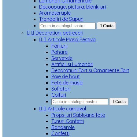
Lumanari Ornamentale
Decoupage, pictura, blank-uri
Aromaterapie
Trandafiri de Sapun

Cauta


Decoratiuni petreceri


Articole Masa Festiva
Farfurii
Pahare
Servetele
Artificii si Lumanari
Decoratiuni Tort si Ornamente Tort
Paie de baut
Fete de masa
Suflatori
Coifuri

Cauta


Articole carnaval
Props-uri Sabloane foto
Tunuri Confetti
Banderole
Confetti