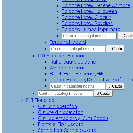
Baloane Latex Desene Animate
Baloane Latex Halloween
Baloane Latex Craciun
Baloane Latex Revelion
Baloane Jumbo Imprimate

Caut
Baloane Modelaj

Cauta


Accesorii Baloane
Rafie legare baloane
Arcada baloane
Butelii Heliu Baloane , HiFloat
Pompa Baloane, Dispozitive Profesion

Cauta

Cauta


Floristica
Cutii din acetofan
Cutiute din acetofan
Cutii de Ambalare și Cutii Cadou
Plante si Flori Uscate
Sarma flori, Sarma plusata