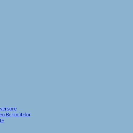
iversare
a Burlacitelor
te