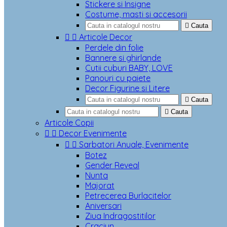
Stickere si Insigne
Costume, masti si accesorii

Cauta


Articole Decor
Perdele din folie
Bannere si ghirlande
Cutii cuburi BABY, LOVE
Panouri cu paiete
Decor Figurine si Litere

Cauta

Cauta
Articole Copii


Decor Evenimente


Sarbatori Anuale, Evenimente
Botez
Gender Reveal
Nunta
Majorat
Petrecerea Burlacitelor
Aniversari
Ziua Indragostitilor
Craciun