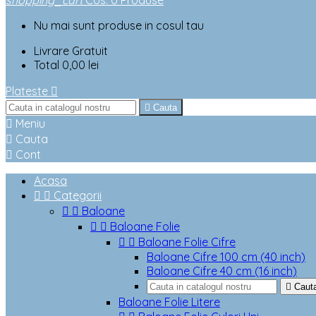
shopping_cart
Cos
:
0
Produse
Nu mai sunt produse in cosul tau
Livrare
Gratuit
Total
0,00 lei
Plateste


Cauta

Meniu

Cauta

Cont
Acasa


Categorii


Baloane


Baloane Folie


Baloane Folie Cifre
Baloane Cifre 100 cm (40 inch)
Baloane Cifre 40 cm (16 inch)

Caut
Baloane Folie Litere