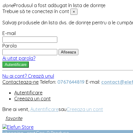
done
Produsul a fost adăugat în lista de dorințe
Trebuie să te conectezi în cont
×
Salvați produsele din lista dvs. de dorințe pentru a le cumpă
E-mail
Parola
Afiseaza
Ai uitat parola?
Autentificare
Nu ai cont? Crează unul
Contacteaza-ne
Telefon:
0767644819
E-mail:
contact@elef
Autentificare
Creeaza un cont
Bine ai venit,
Autentificare
sau
Creeaza un cont
favorite