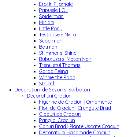
Eroi In Pijamale
Papusile LOL
Spiderman
Minioni
Little Pony
Testoasele Ninja
Superman
Batman
Shimmer si Shine
Buburuza si Motan Noir
Trenuletul Thomas
Garda Felina
Winnie the Pooh
Strumfi
Decoratiuni de Sezon si Sarbatori
Decoratiuni Craciun
Figurine de Craciun | Ornamente
Flori de Craciun | Crengute Brad
Globuri de Craciun
Panglici Craciun
Conuri Brad | Plante Uscate Craciun
Decoratiuni Handmade Craciun