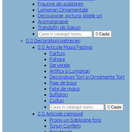
Figurine din polistiren
Lumanari Ornamentale
Decoupage, pictura, blank-uri
Aromaterapie
Trandafiri de Sapun

Cauta


Decoratiuni petreceri


Articole Masa Festiva
Farfurii
Pahare
Servetele
Artificii si Lumanari
Decoratiuni Tort si Ornamente Tort
Paie de baut
Fete de masa
Suflatori
Coifuri

Cauta


Articole carnaval
Props-uri Sabloane foto
Tunuri Confetti
Banderole