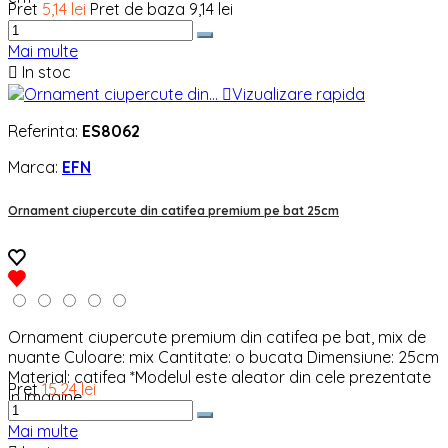
Pret
5,14 lei
Pret de baza
9,14 lei
Mai multe

In stoc

Vizualizare rapida
Referinta:
ES8062
Marca:
EFN
Ornament ciupercute din catifea premium pe bat 25cm
Ornament ciupercute premium din catifea pe bat, mix de
nuante Culoare: mix Cantitate: o bucata Dimensiune: 25cm
Material: catifea *Modelul este aleator din cele prezentate
Pret
15,24 lei
in imagine.
Mai multe