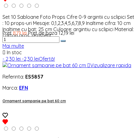
Set 10 Sabloane Foto Props Cifre 0-9 argintii cu sclipici Set
: 10 props-uri Mesaje: 0,1,2,3,4,5,6,7,8,9 Inaltime cifra: 10 cm
Inaltime cu bat: 25 cm Culoare: argintiu cu sclipici Material:
Pret
8,19 lei
Pret de baza
12,19 lei
carton gros, rezistent
Mai multe

In stoc
- 2,30 lei
-2,30 lei
Ofertă!

Vizualizare rapida
Referinta:
ES5857
Marca:
EFN
Ornament sampanie pe bat 60 cm