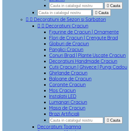

Cauta

Cauta


Decoratiuni de Sezon si Sarbatori


Decoratiuni Craciun
Figurine de Craciun | Ornamente
Flori de Craciun | Crengute Brad
Globuri de Craciun
Panglici Craciun
Conuri Brad | Plante Uscate Craciun
Decoratiuni Handmade Craciun
Cutii Craciun | Ghivece | Pungi Cadou
Ghirlande Craciun
Baloane de Craciun
Coronite Craciun
Mos Craciun
Instalatii LED
Lumanari Craciun
Masa de Craciun
Brazi Artificiali

Cauta
Decoratiuni Toamna