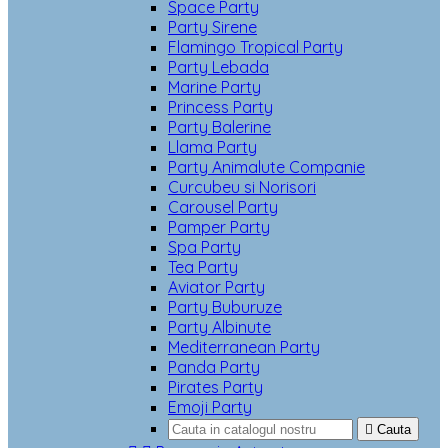
Space Party
Party Sirene
Flamingo Tropical Party
Party Lebada
Marine Party
Princess Party
Party Balerine
Llama Party
Party Animalute Companie
Curcubeu si Norisori
Carousel Party
Pamper Party
Spa Party
Tea Party
Aviator Party
Party Buburuze
Party Albinute
Mediterranean Party
Panda Party
Pirates Party
Emoji Party

Cauta