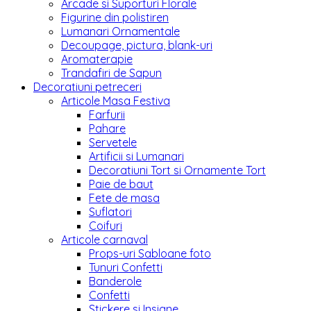
Arcade si Suporturi Florale
Figurine din polistiren
Lumanari Ornamentale
Decoupage, pictura, blank-uri
Aromaterapie
Trandafiri de Sapun
Decoratiuni petreceri
Articole Masa Festiva
Farfurii
Pahare
Servetele
Artificii si Lumanari
Decoratiuni Tort si Ornamente Tort
Paie de baut
Fete de masa
Suflatori
Coifuri
Articole carnaval
Props-uri Sabloane foto
Tunuri Confetti
Banderole
Confetti
Stickere si Insigne