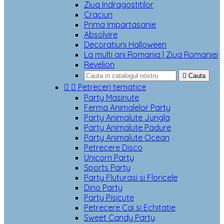
Ziua Indragostitilor
Craciun
Prima Impartasanie
Absolvire
Decoratiuni Halloween
La multi ani Romania | Ziua Romaniei
Revelion

Cauta


Petreceri tematice
Party Masinute
Ferma Animalelor Party
Party Animalute Jungla
Party Animalute Padure
Party Animalute Ocean
Petrecere Disco
Unicorn Party
Sports Party
Party Fluturasi si Floricele
Dino Party
Party Pisicute
Petrecere Cai si Echitatie
Sweet Candy Party