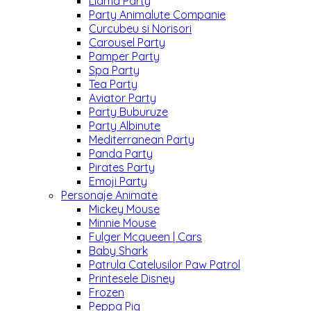
Llama Party
Party Animalute Companie
Curcubeu si Norisori
Carousel Party
Pamper Party
Spa Party
Tea Party
Aviator Party
Party Buburuze
Party Albinute
Mediterranean Party
Panda Party
Pirates Party
Emoji Party
Personaje Animate
Mickey Mouse
Minnie Mouse
Fulger Mcqueen | Cars
Baby Shark
Patrula Catelusilor Paw Patrol
Printesele Disney
Frozen
Peppa Pig