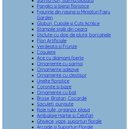
Sarma flori, Sarma plusata
Panglici si benzi floristice
Figurine din rasina si Miniaturi Fairy
Garden
Globuri, Cupole și Cutii Acrilice
Stampile sigilii din ceara
Sticlute cu dop de pluta, borcanele
Flori Artificiale
Verdeata si Frunze
Cosulete
Ace cu diamant/perla
Ornamente cu sarma
Ornamente adezive
Ornamente cu clestisor
Unelte floristice
Coronite si baze
Ornamente cu bat
Brose, Bratari, Cocarde
Saculeti, pungute
Role tulle, organza, plasa
Ambalaje Hartie si Celofan
Ghivece, vaze, suporturi florale
Arcade si Suporturi Florale