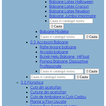
Baloane Latex Halloween
Baloane Latex Craciun
Baloane Latex Revelion
Baloane Jumbo Imprimate

Cauta
Baloane Modelaj

Cauta


Accesorii Baloane
Rafie legare baloane
Arcada baloane
Butelii Heliu Baloane , HiFloat
Pompa Baloane, Dispozitive
Profesionale

Cauta

Cauta


Floristica
Cutii din acetofan
Cutiute din acetofan
Cutii de Ambalare și Cutii Cadou
Plante si Flori Uscate