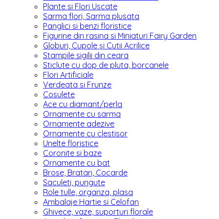
Plante si Flori Uscate
Sarma flori, Sarma plusata
Panglici si benzi floristice
Figurine din rasina si Miniaturi Fairy Garden
Globuri, Cupole și Cutii Acrilice
Stampile sigilii din ceara
Sticlute cu dop de pluta, borcanele
Flori Artificiale
Verdeata si Frunze
Cosulete
Ace cu diamant/perla
Ornamente cu sarma
Ornamente adezive
Ornamente cu clestisor
Unelte floristice
Coronite si baze
Ornamente cu bat
Brose, Bratari, Cocarde
Saculeti, pungute
Role tulle, organza, plasa
Ambalaje Hartie si Celofan
Ghivece, vaze, suporturi florale