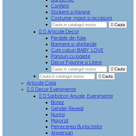
Confetti
Stickere si Insigne
Costume, masti si accesorii

Cauta


Articole Decor
Perdele din folie
Bannere si ghirlande
Cutii cuburi BABY, LOVE
Panouri cu paiete
Decor Figurine si Litere

Cauta

Cauta
Articole Copii


Decor Evenimente


Sarbatori Anuale, Evenimente
Botez
Gender Reveal
Nunta
Majorat
Petrecerea Burlacitelor
Aniversari