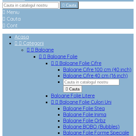

Cauta

Meniu

Cauta

Cont
Acasa


Categorii


Baloane


Baloane Folie


Baloane Folie Cifre
Baloane Cifre 100 cm (40 inch)
Baloane Cifre 40 cm (16 inch)

Cauta
Baloane Folie Litere


Baloane Folie Culori Uni
Baloane Folie Stea
Baloane Folie Inima
Baloane Folie Orbz
Baloane BOBO (Bubbles)
Baloane Folie Forme Speciale