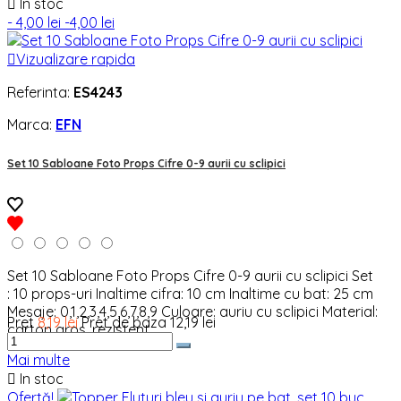

In stoc
- 4,00 lei
-4,00 lei

Vizualizare rapida
Referinta:
ES4243
Marca:
EFN
Set 10 Sabloane Foto Props Cifre 0-9 aurii cu sclipici
Set 10 Sabloane Foto Props Cifre 0-9 aurii cu sclipici Set
: 10 props-uri Inaltime cifra: 10 cm Inaltime cu bat: 25 cm
Mesaje: 0,1,2,3,4,5,6,7,8,9 Culoare: auriu cu sclipici Material:
Pret
8,19 lei
Pret de baza
12,19 lei
carton gros, rezistent
Mai multe

In stoc
Ofertă!