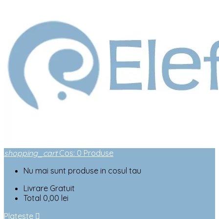
shopping_cart
Cos
:
0
Produse
Nu mai sunt produse in cosul tau
Livrare
Gratuit
Total
0,00 lei
Plateste
