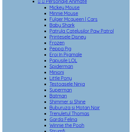


Personaje Animate
Mickey Mouse
Minnie Mouse
Fulger Mcqueen | Cars
Baby Shark
Patrula Catelusilor Paw Patrol
Printesele Disney
Frozen
Peppa Pig
Eroi In Pijamale
Papusile LOL
Spiderman
Minioni
Little Pony
Testoasele Ninja
Superman
Batman
Shimmer si Shine
Buburuza si Motan Noir
Trenuletul Thomas
Garda Felina
Winnie the Pooh
Strumfi