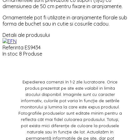
Ornamentele sunt prevazute cu suport (tija) cu
dimensiunea de 50 cm pentru fixare in aranjamente.
Ornamentele pot fi utilizate in aranjamente florale sub
forma de buchet sau in cutie si cosurile cadou.
Detalii ale produsului
Referinta
ES9434
In stoc
8 Produse
Expedierea comenzii în 1-2 zile lucratoare. Orice
produs prezentat pe site este valabil in limita
stocului disponibil. Imaginile sunt cu caracter
informativ, culorile pot varia în funcție de setările
monitorului și lumina la care este expus produsul.
Fotografiile produselor sunt editate minim pentru a
reflecta cât mai fidel culoarea produsului. Totuși,
pot exista mici diferențe de culoare la produsele
naturale sau în funcție de lot. Actualizăm în
permanență informațiile de pe site, dar pot