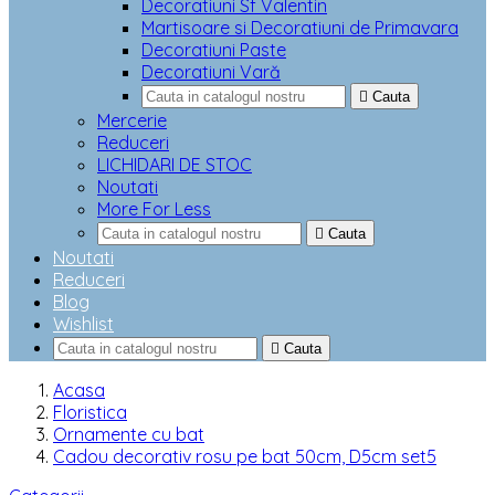
Decoratiuni Sf Valentin
Martisoare si Decoratiuni de Primavara
Decoratiuni Paste
Decoratiuni Vară

Cauta
Mercerie
Reduceri
LICHIDARI DE STOC
Noutati
More For Less

Cauta
Noutati
Reduceri
Blog
Wishlist

Cauta
Acasa
Floristica
Ornamente cu bat
Cadou decorativ rosu pe bat 50cm, D5cm set5