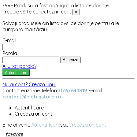
done
Produsul a fost adăugat în lista de dorințe
Trebuie să te conectezi în cont
×
Salvați produsele din lista dvs. de dorințe pentru a le
cumpăra mai târziu.
E-mail
Parola
Afiseaza
Ai uitat parola?
Autentificare
Nu ai cont? Crează unul
Contacteaza-ne
Telefon:
0767644819
E-mail:
contact@elefunstore.ro
Autentificare
Creeaza un cont
Bine ai venit,
Autentificare
sau
Creeaza un cont
favorite