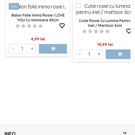
Nou
Balon Folie Inima Rosie I LOVE
YOU Cu Inimioare 45cm
Cutie Rosie Cu Lumina Pentru
Inel / Martisor 6cm
Pret
4,99 lei
Pret
14,99 lei
-
+
-
+

INFO