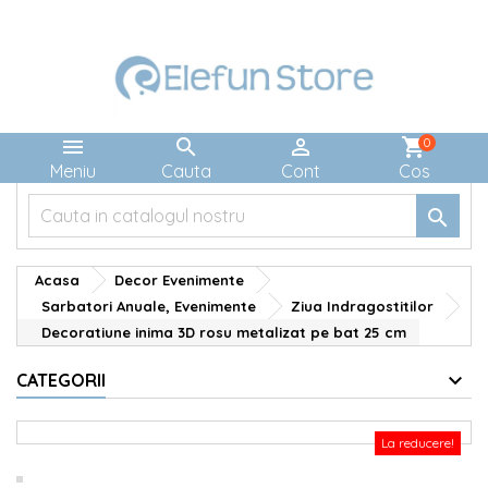



shopping_cart
0
Meniu
Cauta
Cont
Cos

Acasa
Decor Evenimente
Sarbatori Anuale, Evenimente
Ziua Indragostitilor
Decoratiune inima 3D rosu metalizat pe bat 25 cm
CATEGORII
La reducere!