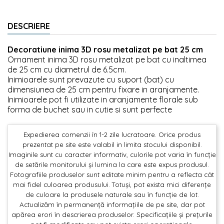
DESCRIERE
Decoratiune inima 3D rosu metalizat pe bat 25 cm
Ornament inima 3D rosu metalizat pe bat cu inaltimea
de 25 cm cu diametrul de 6.5cm.
Inimioarele sunt prevazute cu suport (bat) cu
dimensiunea de 25 cm pentru fixare in aranjamente.
Inimioarele pot fi utilizate in aranjamente florale sub
forma de buchet sau in cutie si sunt perfecte
Expedierea comenzii în 1-2 zile lucratoare. Orice produs
prezentat pe site este valabil in limita stocului disponibil.
Imaginile sunt cu caracter informativ, culorile pot varia în funcție
de setările monitorului și lumina la care este expus produsul.
Fotografiile produselor sunt editate minim pentru a reflecta cât
mai fidel culoarea produsului. Totuși, pot exista mici diferențe
de culoare la produsele naturale sau în funcție de lot.
Actualizăm în permanență informațiile de pe site, dar pot
apărea erori în descrierea produselor. Specificațiile și prețurile