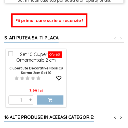
pot fi modificate sau pot exista erori operaționale.
Fii primul care scrie o recenzie !
S-AR PUTEA SA-TI PLACA
<
>
Ofertă!
Ciupercute Decorative Rosii Cu
Sarma 2cm Set 10
Pret
3,99 lei
-
+
16 ALTE PRODUSE IN ACEEASI CATEGORIE:
<
>