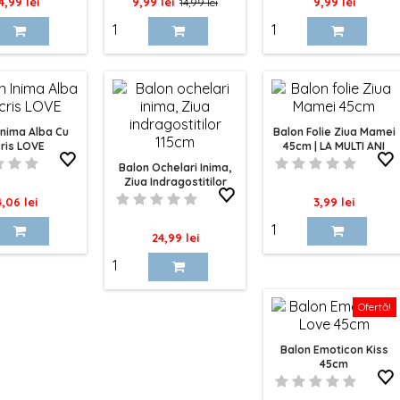
ret
Pret
Pret
Pret
4,99 lei
9,99 lei
9,99 lei
14,99 lei
de
baza
Inima Alba Cu
Balon Folie Ziua Mamei
ris LOVE
45cm | LA MULTI ANI
MAMA!
Balon Ochelari Inima,
Ziua Indragostitilor
115cm
ret
Pret
4,06 lei
3,99 lei
Pret
24,99 lei
Ofertă!
Balon Emoticon Kiss
45cm