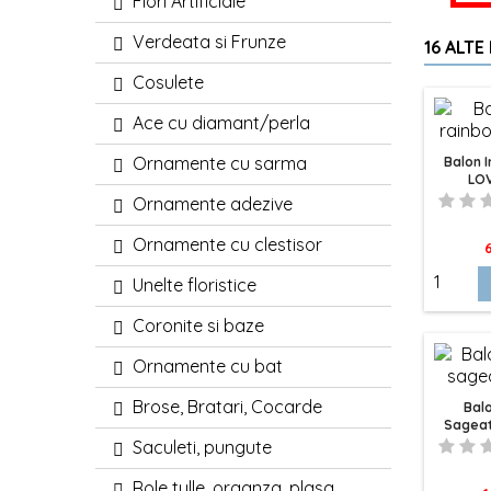
Flori Artificiale
Verdeata si Frunze
16 ALTE
Cosulete
Ace cu diamant/perla
Ornamente cu sarma
Balon 
LOV
Ornamente adezive
Ornamente cu clestisor
P
6
Unelte floristice
Coronite si baze
Ornamente cu bat
Brose, Bratari, Cocarde
Balo
Sagea
Saculeti, pungute
Role tulle, organza, plasa