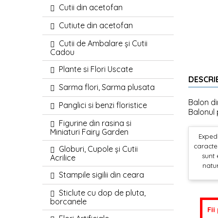
Cutii din acetofan
Cutiute din acetofan
Cutii de Ambalare și Cutii
Cadou
Plante si Flori Uscate
DESCRI
Sarma flori, Sarma plusata
Balon di
Panglici si benzi floristice
Balonul 
Figurine din rasina si
Miniaturi Fairy Garden
Expedi
caracter
Globuri, Cupole și Cutii
sunt 
Acrilice
natur
Stampile sigilii din ceara
Sticlute cu dop de pluta,
borcanele
Fii