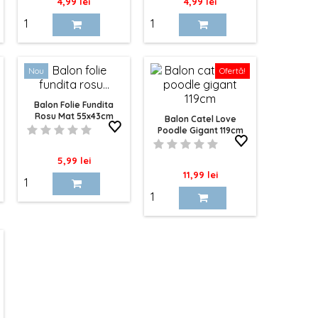
Pret
Pret
4,99 lei
4,99 lei
Nou
Ofertă!
Balon Folie Fundita
Rosu Mat 55x43cm
Balon Catel Love
Poodle Gigant 119cm
Pret
5,99 lei
Pret
11,99 lei