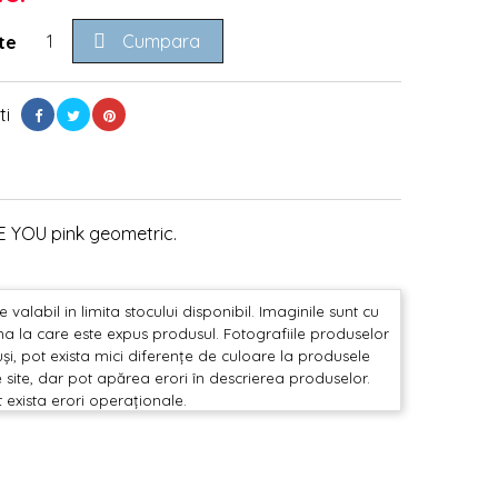

Cumpara
te
ti
E YOU pink geometric.
valabil in limita stocului disponibil. Imaginile sunt cu
mina la care este expus produsul. Fotografiile produselor
și, pot exista mici diferențe de culoare la produsele
 site, dar pot apărea erori în descrierea produselor.
t exista erori operaționale.