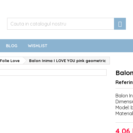

BLOG
WISHLIST
Folie Love
Balon Inima I LOVE YOU pink geometric
Balon
Referin
Balon I
Dimensi
Model: 
Material:
4,06 