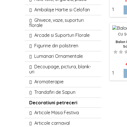
P
1
Ambalaje Hartie si Celofan
Ghivece, vaze, suporturi
florale
Arcade si Suporturi Florale
Balon 
Figurine din polistiren
Sc
Lumanari Ornamentale
P
Decoupage, pictura, blank-
uri
Aromaterapie
Trandafiri de Sapun
Decoratiuni petreceri
Articole Masa Festiva
Articole carnaval