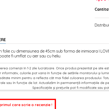
Cantita
Distribui
ERE
n folie cu dimensiunea de 45cm sub forma de inimioara I LOV
poate fi umflat cu aer sau cu heliu.
erea comenzii în 1-2 zile lucratoare. Orice produs prezentat pe site este 
 informativ, culorile pot varia în funcție de setările monitorului și lu
editate minim pentru a reflecta cât mai fidel culoarea produsului. Totu
ale sau în funcție de lot. Actualizăm în permanență informațiile de pe
Specificațiile și prețurile pot fi modificate sau po
 primul care scrie o recenzie !