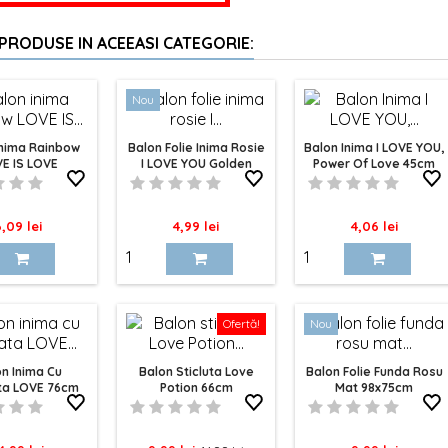
 PRODUSE IN ACEEASI CATEGORIE:
Nou
Inima Rainbow
Balon Folie Inima Rosie
Balon Inima I LOVE YOU,
E IS LOVE
I LOVE YOU Golden
Power Of Love 45cm
45cm
ret
Pret
Pret
,09 lei
4,99 lei
4,06 lei
Ofertă!
Nou
n Inima Cu
Balon Sticluta Love
Balon Folie Funda Rosu
ta LOVE 76cm
Potion 66cm
Mat 98x75cm