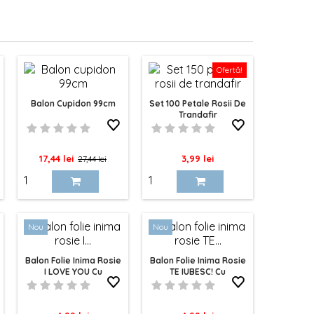
Ofertă!
Balon Cupidon 99cm
Set 100 Petale Rosii De
Trandafir
Pret
Pret
Pret
17,44 lei
3,99 lei
27,44 lei
de
baza
Nou
Nou
Balon Folie Inima Rosie
Balon Folie Inima Rosie
I LOVE YOU Cu
TE IUBESC! Cu
Inimioare 45cm
Trandafiri 45cm