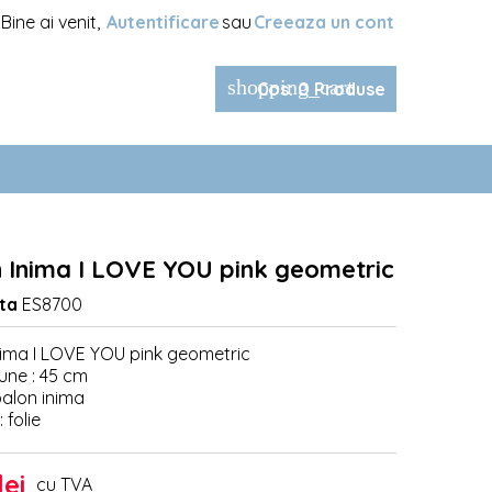
Bine ai venit,
Autentificare
sau
Creeaza un cont
shopping_cart
Cos
:
0
Produse
 Inima I LOVE YOU pink geometric
ta
ES8700
nima I LOVE YOU pink geometric
une : 45 cm
balon inima
 folie
lei
cu TVA