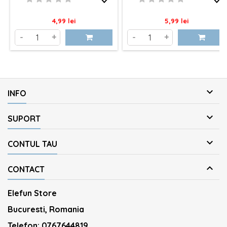
Pret
Pret
4,99 lei
5,99 lei
-
+
-
+

INFO

SUPORT

CONTUL TAU

CONTACT
Elefun Store
Bucuresti, Romania
Telefon:
0767644819