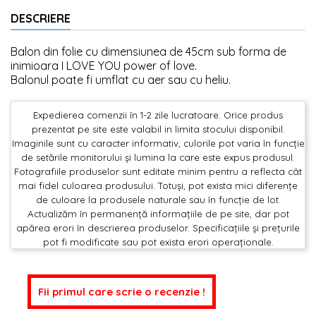
DESCRIERE
Balon din folie cu dimensiunea de 45cm sub forma de
inimioara I LOVE YOU power of love.
Balonul poate fi umflat cu aer sau cu heliu.
Expedierea comenzii în 1-2 zile lucratoare. Orice produs
prezentat pe site este valabil in limita stocului disponibil.
Imaginile sunt cu caracter informativ, culorile pot varia în funcție
de setările monitorului și lumina la care este expus produsul.
Fotografiile produselor sunt editate minim pentru a reflecta cât
mai fidel culoarea produsului. Totuși, pot exista mici diferențe
de culoare la produsele naturale sau în funcție de lot.
Actualizăm în permanență informațiile de pe site, dar pot
apărea erori în descrierea produselor. Specificațiile și prețurile
pot fi modificate sau pot exista erori operaționale.
Fii primul care scrie o recenzie !