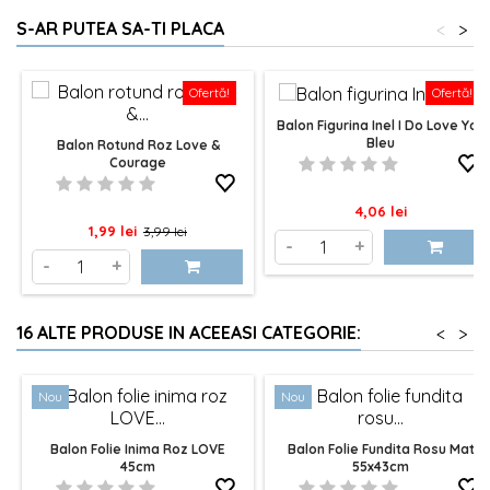
S-AR PUTEA SA-TI PLACA
<
>
Ofertă!
Ofertă!
Balon Figurina Inel I Do Love You
Bleu
Balon Rotund Roz Love &
Courage
Pret
4,06 lei
Pret
Pret
1,99 lei
3,99 lei
-
+
de
-
+
baza
16 ALTE PRODUSE IN ACEEASI CATEGORIE:
<
>
Nou
Nou
Balon Folie Inima Roz LOVE
Balon Folie Fundita Rosu Mat
45cm
55x43cm