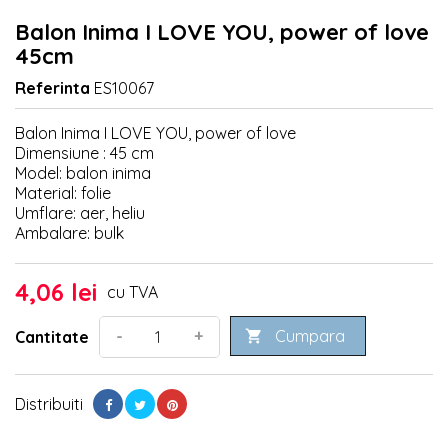
Balon Inima I LOVE YOU, power of love
45cm
Referinta
ES10067
Balon Inima I LOVE YOU, power of love
Dimensiune : 45 cm
Model: balon inima
Material: folie
Umflare: aer, heliu
Ambalare: bulk
4,06 lei
cu TVA
Cumpara
-
+
Cantitate

Distribuiti