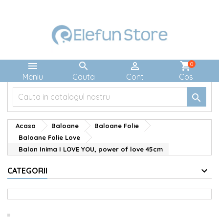



shopping_cart
0
Meniu
Cauta
Cont
Cos

Acasa
Baloane
Baloane Folie
Baloane Folie Love
Balon Inima I LOVE YOU, power of love 45cm
CATEGORII