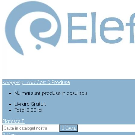
shopping_cart
Cos
:
0
Produse
Nu mai sunt produse in cosul tau
Livrare
Gratuit
Total
0,00 lei
Plateste


Cauta