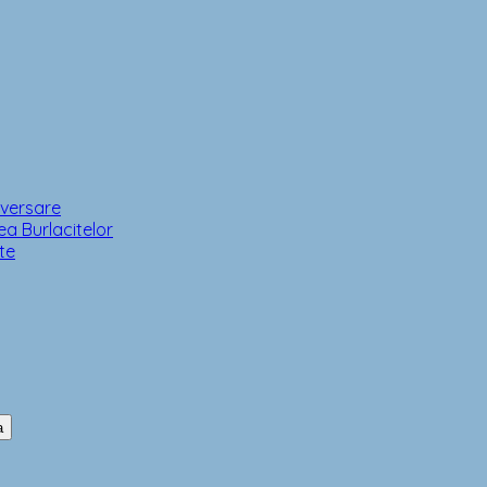
iversare
a Burlacitelor
te
a