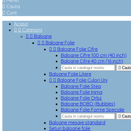

Meniu

Cauta

Cont
Acasa


Categorii


Baloane


Baloane Folie


Baloane Folie Cifre
Baloane Cifre 100 cm (40 inch)
Baloane Cifre 40 cm (16 inch)

Caut
Baloane Folie Litere


Baloane Folie Culori Uni
Baloane Folie Stea
Baloane Folie Inima
Baloane Folie Orbz
Baloane BOBO (Bubbles)
Baloane Folie Forme Speciale

Caut
Baloane mesaje standard
Seturi baloane folie