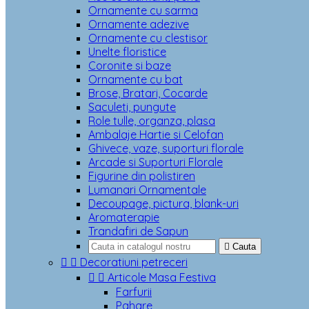
Ornamente cu sarma
Ornamente adezive
Ornamente cu clestisor
Unelte floristice
Coronite si baze
Ornamente cu bat
Brose, Bratari, Cocarde
Saculeti, pungute
Role tulle, organza, plasa
Ambalaje Hartie si Celofan
Ghivece, vaze, suporturi florale
Arcade si Suporturi Florale
Figurine din polistiren
Lumanari Ornamentale
Decoupage, pictura, blank-uri
Aromaterapie
Trandafiri de Sapun

Cauta


Decoratiuni petreceri


Articole Masa Festiva
Farfurii
Pahare