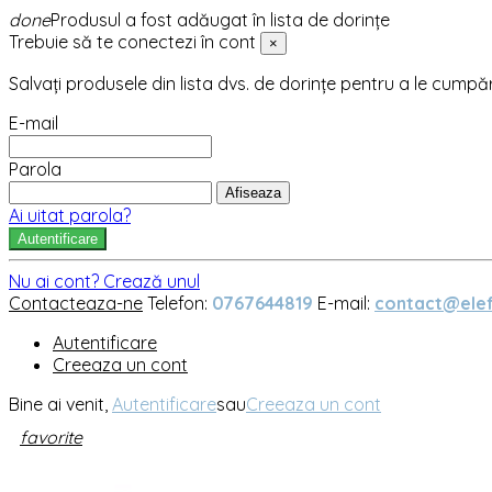
done
Produsul a fost adăugat în lista de dorințe
Trebuie să te conectezi în cont
×
Salvați produsele din lista dvs. de dorințe pentru a le cumpă
E-mail
Parola
Afiseaza
Ai uitat parola?
Autentificare
Nu ai cont? Crează unul
Contacteaza-ne
Telefon:
0767644819
E-mail:
contact@elef
Autentificare
Creeaza un cont
Bine ai venit,
Autentificare
sau
Creeaza un cont
favorite