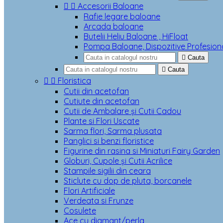


Accesorii Baloane
Rafie legare baloane
Arcada baloane
Butelii Heliu Baloane , HiFloat
Pompa Baloane, Dispozitive Profesion

Cauta

Cauta


Floristica
Cutii din acetofan
Cutiute din acetofan
Cutii de Ambalare și Cutii Cadou
Plante si Flori Uscate
Sarma flori, Sarma plusata
Panglici si benzi floristice
Figurine din rasina si Miniaturi Fairy Garden
Globuri, Cupole și Cutii Acrilice
Stampile sigilii din ceara
Sticlute cu dop de pluta, borcanele
Flori Artificiale
Verdeata si Frunze
Cosulete
Ace cu diamant/perla