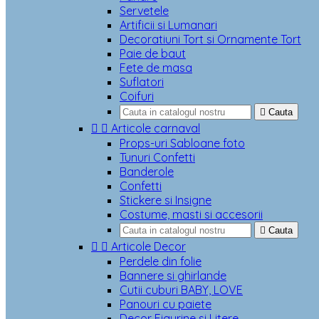
Servetele
Artificii si Lumanari
Decoratiuni Tort si Ornamente Tort
Paie de baut
Fete de masa
Suflatori
Coifuri

Cauta


Articole carnaval
Props-uri Sabloane foto
Tunuri Confetti
Banderole
Confetti
Stickere si Insigne
Costume, masti si accesorii

Cauta


Articole Decor
Perdele din folie
Bannere si ghirlande
Cutii cuburi BABY, LOVE
Panouri cu paiete
Decor Figurine si Litere