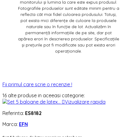
monitorului și lumina la care este expus produsul.
Fotografiile produselor sunt editate minim pentru a
reflecta cât mai fidel culoarea produsului. Totuși,
pot exista mici diferențe de culoare la produsele
naturale sau în funcție de lot. Actualizăm în
permanență informațiile de pe site, dar pot
apărea erori în descrierea produselor. Specificațiile
și prețurile pot fi modificate sau pot exista erori
operaționale.
Fii primul care scrie o recenzie !
16 alte produse in aceeasi categorie:

Vizualizare rapida
Referinta:
ES8182
Marca:
EFN