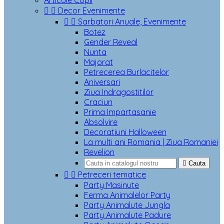
Articole Copii


Decor Evenimente


Sarbatori Anuale, Evenimente
Botez
Gender Reveal
Nunta
Majorat
Petrecerea Burlacitelor
Aniversari
Ziua Indragostitilor
Craciun
Prima Impartasanie
Absolvire
Decoratiuni Halloween
La multi ani Romania | Ziua Romaniei
Revelion

Cauta


Petreceri tematice
Party Masinute
Ferma Animalelor Party
Party Animalute Jungla
Party Animalute Padure