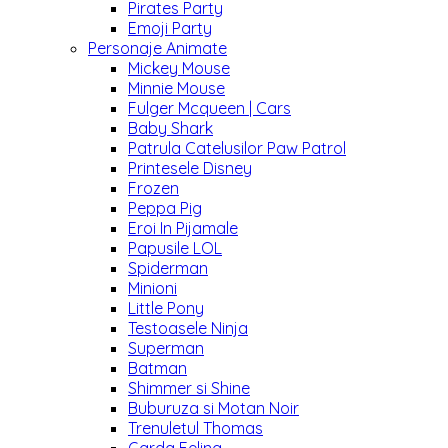
Pirates Party
Emoji Party
Personaje Animate
Mickey Mouse
Minnie Mouse
Fulger Mcqueen | Cars
Baby Shark
Patrula Catelusilor Paw Patrol
Printesele Disney
Frozen
Peppa Pig
Eroi In Pijamale
Papusile LOL
Spiderman
Minioni
Little Pony
Testoasele Ninja
Superman
Batman
Shimmer si Shine
Buburuza si Motan Noir
Trenuletul Thomas