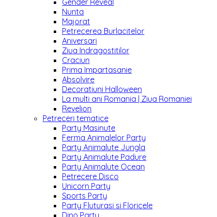
Gender Reveal
Nunta
Majorat
Petrecerea Burlacitelor
Aniversari
Ziua Indragostitilor
Craciun
Prima Impartasanie
Absolvire
Decoratiuni Halloween
La multi ani Romania | Ziua Romaniei
Revelion
Petreceri tematice
Party Masinute
Ferma Animalelor Party
Party Animalute Jungla
Party Animalute Padure
Party Animalute Ocean
Petrecere Disco
Unicorn Party
Sports Party
Party Fluturasi si Floricele
Dino Party