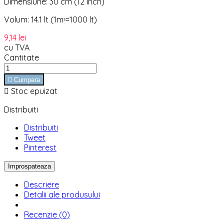
Dimensiune: 30 cm (12 inch)
Volum: 14.1 lt (1m
=1000 lt)
³
9,14 lei
cu TVA
Cantitate

Cumpara

Stoc epuizat
Distribuiti
Distribuiti
Tweet
Pinterest
Descriere
Detalii ale produsului
Recenzie (0)