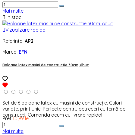
Mai multe

In stoc

Vizualizare rapida
Referinta:
AP2
Marca:
EFN
Baloane latex masini de constructie 30cm, 6buc
Set de 6 baloane latex cu mașini de construcție. Culori
variate, print unic. Perfecte pentru petreceri cu temă de
construcții. Comanda acum cu livrare rapida!
Pret
10,99 lei
Mai multe