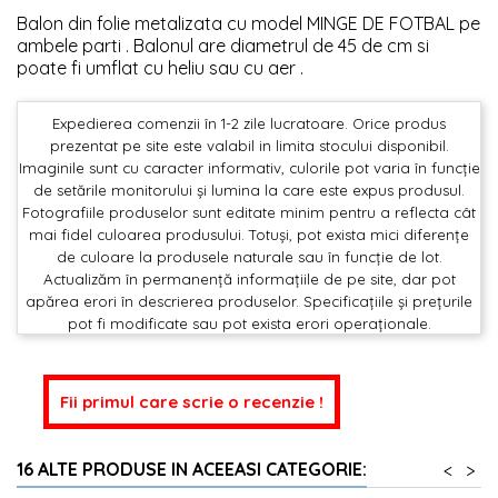
Balon din folie metalizata cu model MINGE DE FOTBAL pe
ambele parti . Balonul are diametrul de 45 de cm si
poate fi umflat cu heliu sau cu aer .
Expedierea comenzii în 1-2 zile lucratoare. Orice produs
prezentat pe site este valabil in limita stocului disponibil.
Imaginile sunt cu caracter informativ, culorile pot varia în funcție
de setările monitorului și lumina la care este expus produsul.
Fotografiile produselor sunt editate minim pentru a reflecta cât
mai fidel culoarea produsului. Totuși, pot exista mici diferențe
de culoare la produsele naturale sau în funcție de lot.
Actualizăm în permanență informațiile de pe site, dar pot
apărea erori în descrierea produselor. Specificațiile și prețurile
pot fi modificate sau pot exista erori operaționale.
Fii primul care scrie o recenzie !
16 ALTE PRODUSE IN ACEEASI CATEGORIE:
<
>