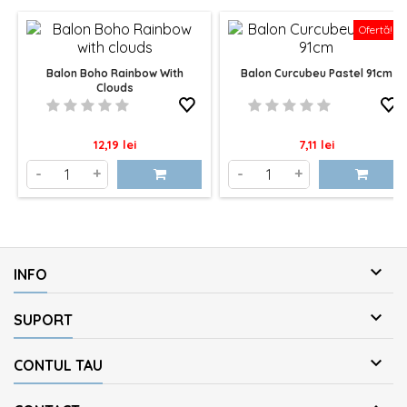
Ofertă!
Balon Boho Rainbow With
Balon Curcubeu Pastel 91cm
Clouds
Pret
Pret
12,19 lei
7,11 lei
-
+
-
+

INFO

SUPORT

CONTUL TAU