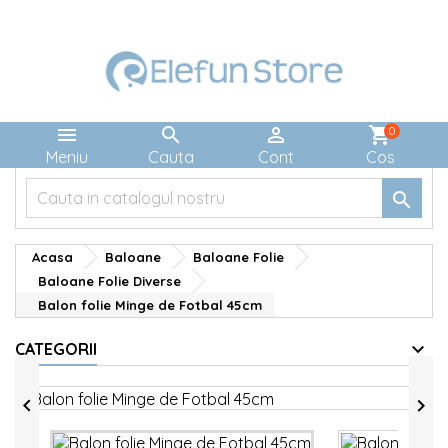



shopping_cart
0
Meniu
Cauta
Cont
Cos

Acasa
Baloane
Baloane Folie
Baloane Folie Diverse
Balon folie Minge de Fotbal 45cm
CATEGORII

