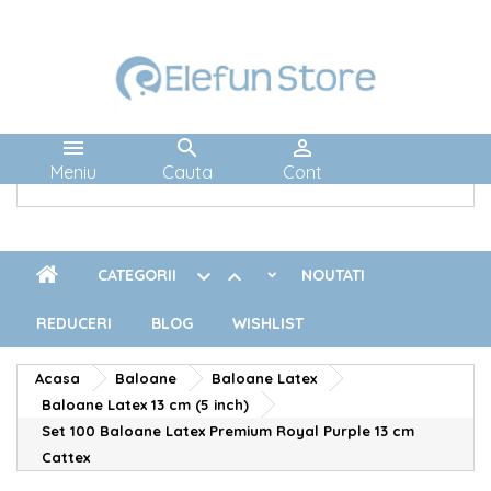



Meniu
Cauta
Cont


CATEGORII
NOUTATI
REDUCERI
BLOG
WISHLIST
Acasa
Baloane
Baloane Latex
Baloane Latex 13 cm (5 inch)
Set 100 Baloane Latex Premium Royal Purple 13 cm
Cattex