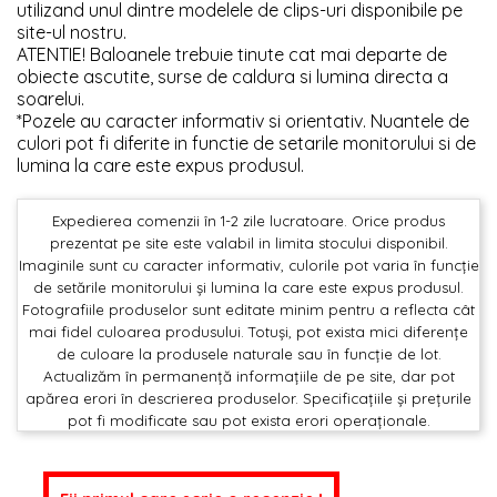
utilizand unul dintre modelele de clips-uri disponibile pe
site-ul nostru.
ATENTIE! Baloanele trebuie tinute cat mai departe de
obiecte ascutite, surse de caldura si lumina directa a
soarelui.
*Pozele au caracter informativ si orientativ. Nuantele de
culori pot fi diferite in functie de setarile monitorului si de
lumina la care este expus produsul.
Expedierea comenzii în 1-2 zile lucratoare. Orice produs
prezentat pe site este valabil in limita stocului disponibil.
Imaginile sunt cu caracter informativ, culorile pot varia în funcție
de setările monitorului și lumina la care este expus produsul.
Fotografiile produselor sunt editate minim pentru a reflecta cât
mai fidel culoarea produsului. Totuși, pot exista mici diferențe
de culoare la produsele naturale sau în funcție de lot.
Actualizăm în permanență informațiile de pe site, dar pot
apărea erori în descrierea produselor. Specificațiile și prețurile
pot fi modificate sau pot exista erori operaționale.