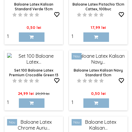
Baloane Latex Kalisan
Baloane Latex Pistachio 13cm
Standard Verde 13cm
Cattex, 100buc
Pret
Pret
0,50 lei
17,99 lei
Nou
Set 100 Baloane Latex
Baloane Latex Kalisan Navy
Premium Crocodile Green 13
Standard 13cm
Cm Cattex
Pret
Pret
Pret
24,99 lei
0,50 lei
29,99 lei
de
baza
Nou
Nou