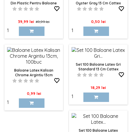
Din Plastic Pentru Baloane
Oyster Gray 13 Cm Cattex
Pret
Pret
Pret
39,99 lei
0,50 lei
49,99 lei
de
baza
Set 100 Baloane Latex Gri
Standard 13 Cm Cattex
Baloane Latex Kalisan
Chrome Argintiu 13cm
Pret
18,29 lei
Pret
0,99 lei
Set 100 Baloane Latex