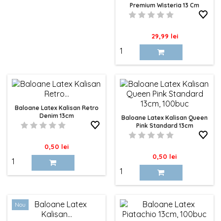
Premium Wisteria 13 Cm
Cattex
Pret
29,99 lei
Baloane Latex Kalisan Retro
Denim 13cm
Baloane Latex Kalisan Queen
Pink Standard 13cm
Pret
0,50 lei
Pret
0,50 lei
Nou