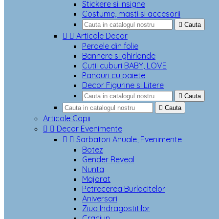
Stickere si Insigne
Costume, masti si accesorii

Cauta


Articole Decor
Perdele din folie
Bannere si ghirlande
Cutii cuburi BABY, LOVE
Panouri cu paiete
Decor Figurine si Litere

Cauta

Cauta
Articole Copii


Decor Evenimente


Sarbatori Anuale, Evenimente
Botez
Gender Reveal
Nunta
Majorat
Petrecerea Burlacitelor
Aniversari
Ziua Indragostitilor
Craciun