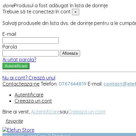
done
Produsul a fost adăugat în lista de dorințe
Trebuie să te conectezi în cont
×
Salvați produsele din lista dvs. de dorințe pentru a le cumpă
E-mail
Parola
Afiseaza
Ai uitat parola?
Autentificare
Nu ai cont? Crează unul
Contacteaza-ne
Telefon:
0767644819
E-mail:
contact@elef
Autentificare
Creeaza un cont
Bine ai venit,
Autentificare
sau
Creeaza un cont
favorite