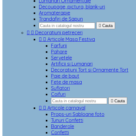
Lumanari Ornamentale
Decoupage, pictura, blank-uri
Aromaterapie
Trandafiri de Sapun

Cauta


Decoratiuni petreceri


Articole Masa Festiva
Farfurii
Pahare
Servetele
Artificii si Lumanari
Decoratiuni Tort si Ornamente Tort
Paie de baut
Fete de masa
Suflatori
Coifuri

Cauta


Articole carnaval
Props-uri Sabloane foto
Tunuri Confetti
Banderole
Confetti