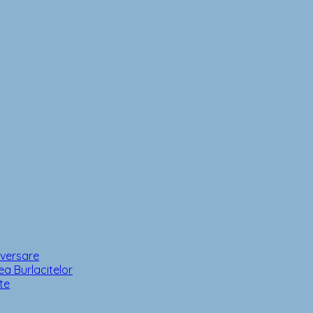
iversare
a Burlacitelor
te