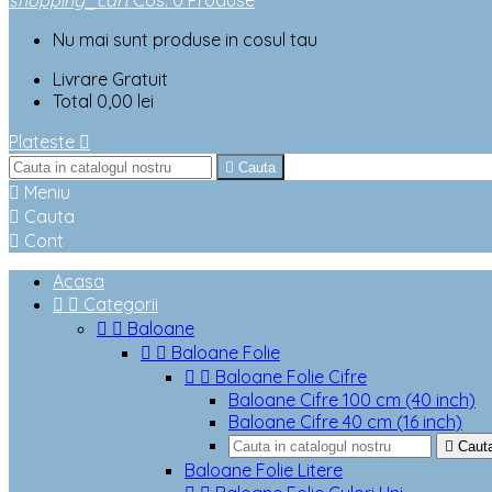
shopping_cart
Cos
:
0
Produse
Nu mai sunt produse in cosul tau
Livrare
Gratuit
Total
0,00 lei
Plateste


Cauta

Meniu

Cauta

Cont
Acasa


Categorii


Baloane


Baloane Folie


Baloane Folie Cifre
Baloane Cifre 100 cm (40 inch)
Baloane Cifre 40 cm (16 inch)

Caut
Baloane Folie Litere