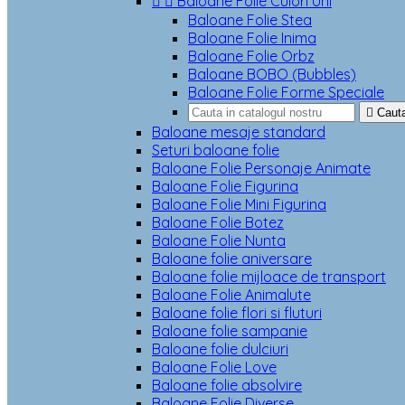


Baloane Folie Culori Uni
Baloane Folie Stea
Baloane Folie Inima
Baloane Folie Orbz
Baloane BOBO (Bubbles)
Baloane Folie Forme Speciale

Caut
Baloane mesaje standard
Seturi baloane folie
Baloane Folie Personaje Animate
Baloane Folie Figurina
Baloane Folie Mini Figurina
Baloane Folie Botez
Baloane Folie Nunta
Baloane folie aniversare
Baloane folie mijloace de transport
Baloane Folie Animalute
Baloane folie flori si fluturi
Baloane folie sampanie
Baloane folie dulciuri
Baloane Folie Love
Baloane folie absolvire
Baloane Folie Diverse