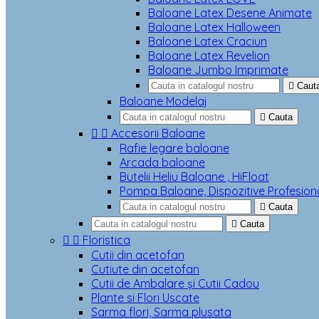
Baloane Latex Desene Animate
Baloane Latex Halloween
Baloane Latex Craciun
Baloane Latex Revelion
Baloane Jumbo Imprimate

Caut
Baloane Modelaj

Cauta


Accesorii Baloane
Rafie legare baloane
Arcada baloane
Butelii Heliu Baloane , HiFloat
Pompa Baloane, Dispozitive Profesion

Cauta

Cauta


Floristica
Cutii din acetofan
Cutiute din acetofan
Cutii de Ambalare și Cutii Cadou
Plante si Flori Uscate
Sarma flori, Sarma plusata