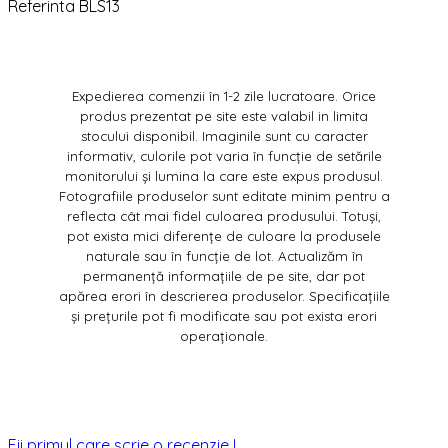
Referinta
BLS13
Expedierea comenzii în 1-2 zile lucratoare. Orice
produs prezentat pe site este valabil in limita
stocului disponibil. Imaginile sunt cu caracter
informativ, culorile pot varia în funcție de setările
monitorului și lumina la care este expus produsul.
Fotografiile produselor sunt editate minim pentru a
reflecta cât mai fidel culoarea produsului. Totuși,
pot exista mici diferențe de culoare la produsele
naturale sau în funcție de lot. Actualizăm în
permanență informațiile de pe site, dar pot
apărea erori în descrierea produselor. Specificațiile
și prețurile pot fi modificate sau pot exista erori
operaționale.
Fii primul care scrie o recenzie !