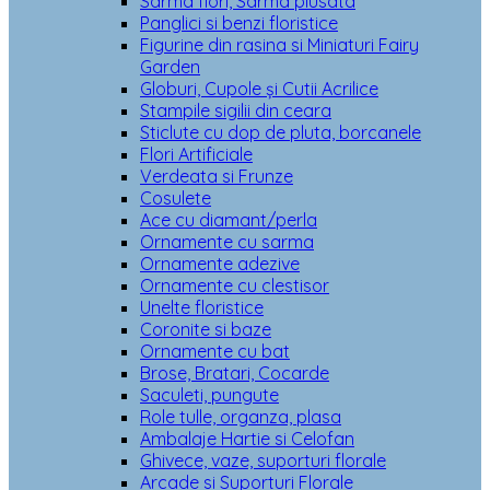
Sarma flori, Sarma plusata
Panglici si benzi floristice
Figurine din rasina si Miniaturi Fairy
Garden
Globuri, Cupole și Cutii Acrilice
Stampile sigilii din ceara
Sticlute cu dop de pluta, borcanele
Flori Artificiale
Verdeata si Frunze
Cosulete
Ace cu diamant/perla
Ornamente cu sarma
Ornamente adezive
Ornamente cu clestisor
Unelte floristice
Coronite si baze
Ornamente cu bat
Brose, Bratari, Cocarde
Saculeti, pungute
Role tulle, organza, plasa
Ambalaje Hartie si Celofan
Ghivece, vaze, suporturi florale
Arcade si Suporturi Florale