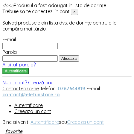
done
Produsul a fost adăugat în lista de dorințe
Trebuie să te conectezi în cont
×
Salvați produsele din lista dvs. de dorințe pentru a le
cumpăra mai târziu.
E-mail
Parola
Afiseaza
Ai uitat parola?
Autentificare
Nu ai cont? Crează unul
Contacteaza-ne
Telefon:
0767644819
E-mail:
contact@elefunstore.ro
Autentificare
Creeaza un cont
Bine ai venit,
Autentificare
sau
Creeaza un cont
favorite