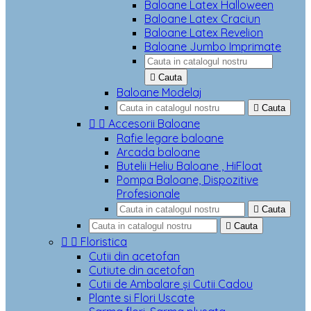
Baloane Latex Halloween
Baloane Latex Craciun
Baloane Latex Revelion
Baloane Jumbo Imprimate

Cauta
Baloane Modelaj

Cauta


Accesorii Baloane
Rafie legare baloane
Arcada baloane
Butelii Heliu Baloane , HiFloat
Pompa Baloane, Dispozitive
Profesionale

Cauta

Cauta


Floristica
Cutii din acetofan
Cutiute din acetofan
Cutii de Ambalare și Cutii Cadou
Plante si Flori Uscate