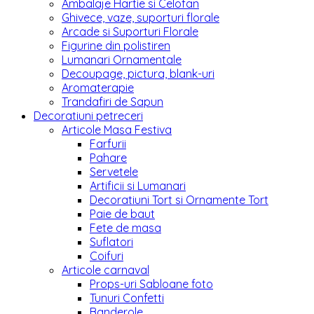
Ambalaje Hartie si Celofan
Ghivece, vaze, suporturi florale
Arcade si Suporturi Florale
Figurine din polistiren
Lumanari Ornamentale
Decoupage, pictura, blank-uri
Aromaterapie
Trandafiri de Sapun
Decoratiuni petreceri
Articole Masa Festiva
Farfurii
Pahare
Servetele
Artificii si Lumanari
Decoratiuni Tort si Ornamente Tort
Paie de baut
Fete de masa
Suflatori
Coifuri
Articole carnaval
Props-uri Sabloane foto
Tunuri Confetti
Banderole