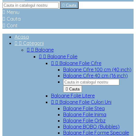

Cauta

Meniu

Cauta

Cont
Acasa


Categorii


Baloane


Baloane Folie


Baloane Folie Cifre
Baloane Cifre 100 cm (40 inch)
Baloane Cifre 40 cm (16 inch)

Cauta
Baloane Folie Litere


Baloane Folie Culori Uni
Baloane Folie Stea
Baloane Folie Inima
Baloane Folie Orbz
Baloane BOBO (Bubbles)
Baloane Folie Forme Speciale