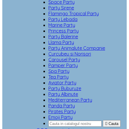
Space Party
Party Sirene
Flamingo Tropical Party
Party Lebada
Marine Party
Princess Party
Party Balerine
Llama Party
Party Animalute Companie
Curcubeu si Norisori
Carousel Party
Pamper Party
Spa Party
Tea Party
Aviator Party
Party Buburuze
Party Albinute
Mediterranean Party
Panda Party
Pirates Party
Emoji Party

Cauta