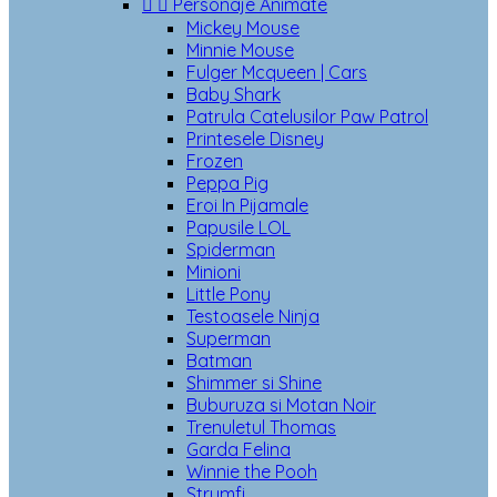


Personaje Animate
Mickey Mouse
Minnie Mouse
Fulger Mcqueen | Cars
Baby Shark
Patrula Catelusilor Paw Patrol
Printesele Disney
Frozen
Peppa Pig
Eroi In Pijamale
Papusile LOL
Spiderman
Minioni
Little Pony
Testoasele Ninja
Superman
Batman
Shimmer si Shine
Buburuza si Motan Noir
Trenuletul Thomas
Garda Felina
Winnie the Pooh
Strumfi