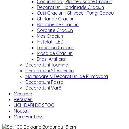
Conuri Brad | Plante Uscate Craciun
Decoratiuni Handmade Craciun
Cutii Craciun | Ghivece | Pungi Cadou
Ghirlande Craciun
Baloane de Craciun
Coronite Craciun
Mos Craciun
Instalatii LED
Lumanari Craciun
Masa de Craciun
Brazi Artificiali
Decoratiuni Toamna
Decoratiuni Sf Valentin
Martisoare si Decoratiuni de Primavara
Decoratiuni Paste
Decoratiuni Vară
Mercerie
Reduceri
LICHIDARI DE STOC
Noutati
More For Less