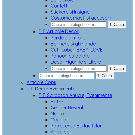
Confetti
Stickere si Insigne
Costume, masti si accesorii

Cauta


Articole Decor
Perdele din folie
Bannere si ghirlande
Cutii cuburi BABY, LOVE
Panouri cu paiete
Decor Figurine si Litere

Cauta

Cauta
Articole Copii


Decor Evenimente


Sarbatori Anuale, Evenimente
Botez
Gender Reveal
Nunta
Majorat
Petrecerea Burlacitelor
Aniversari