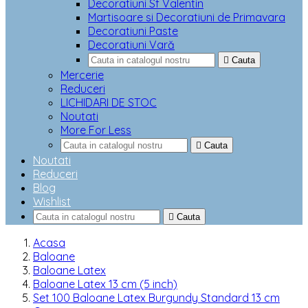
Decoratiuni Sf Valentin
Martisoare si Decoratiuni de Primavara
Decoratiuni Paste
Decoratiuni Vară

Cauta
Mercerie
Reduceri
LICHIDARI DE STOC
Noutati
More For Less

Cauta
Noutati
Reduceri
Blog
Wishlist

Cauta
Acasa
Baloane
Baloane Latex
Baloane Latex 13 cm (5 inch)
Set 100 Baloane Latex Burgundy Standard 13 cm