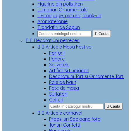
Figurine din polistiren
Lumanari Ornamentale
Decoupage, pictura, blank-uri
Aromaterapie
Trandafiri de Sapun

Cauta


Decoratiuni petreceri


Articole Masa Festiva
Farfurii
Pahare
Servetele
Artificii si Lumanari
Decoratiuni Tort si Ornamente Tort
Paie de baut
Fete de masa
Suflatori
Coifuri

Cauta


Articole carnaval
Props-uri Sabloane foto
Tunuri Confetti
Banderole