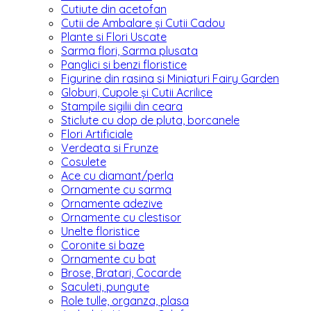
Cutiute din acetofan
Cutii de Ambalare și Cutii Cadou
Plante si Flori Uscate
Sarma flori, Sarma plusata
Panglici si benzi floristice
Figurine din rasina si Miniaturi Fairy Garden
Globuri, Cupole și Cutii Acrilice
Stampile sigilii din ceara
Sticlute cu dop de pluta, borcanele
Flori Artificiale
Verdeata si Frunze
Cosulete
Ace cu diamant/perla
Ornamente cu sarma
Ornamente adezive
Ornamente cu clestisor
Unelte floristice
Coronite si baze
Ornamente cu bat
Brose, Bratari, Cocarde
Saculeti, pungute
Role tulle, organza, plasa