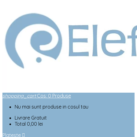
shopping_cart
Cos
:
0
Produse
Nu mai sunt produse in cosul tau
Livrare
Gratuit
Total
0,00 lei
Plateste
