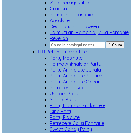
Ziua Indragostitilor
Craciun
Prima Impartasanie
Absolvire
Decoratiuni Halloween
La multi ani Romania | Ziua Romaniei
Revelion

Cauta


Petreceri tematice
Party Masinute
Ferma Animalelor Party
Party Animalute Jungla
Party Animalute Padure
Party Animalute Ocean
Petrecere Disco
Unicorn Party
Sports Party
Party Fluturasi si Floricele
Dino Party
Party Pisicute
Petrecere Cai si Echitatie
Sweet Candy Party