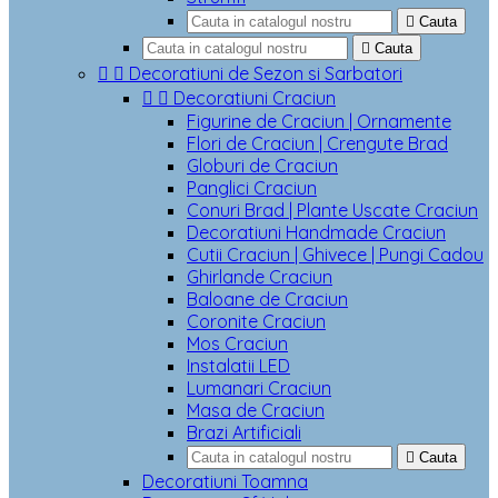

Cauta

Cauta


Decoratiuni de Sezon si Sarbatori


Decoratiuni Craciun
Figurine de Craciun | Ornamente
Flori de Craciun | Crengute Brad
Globuri de Craciun
Panglici Craciun
Conuri Brad | Plante Uscate Craciun
Decoratiuni Handmade Craciun
Cutii Craciun | Ghivece | Pungi Cadou
Ghirlande Craciun
Baloane de Craciun
Coronite Craciun
Mos Craciun
Instalatii LED
Lumanari Craciun
Masa de Craciun
Brazi Artificiali

Cauta
Decoratiuni Toamna