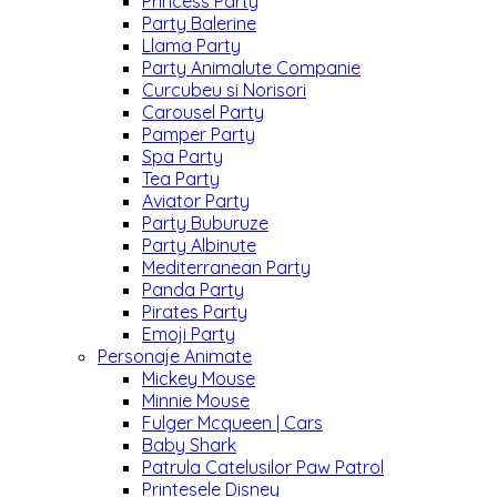
Princess Party
Party Balerine
Llama Party
Party Animalute Companie
Curcubeu si Norisori
Carousel Party
Pamper Party
Spa Party
Tea Party
Aviator Party
Party Buburuze
Party Albinute
Mediterranean Party
Panda Party
Pirates Party
Emoji Party
Personaje Animate
Mickey Mouse
Minnie Mouse
Fulger Mcqueen | Cars
Baby Shark
Patrula Catelusilor Paw Patrol
Printesele Disney