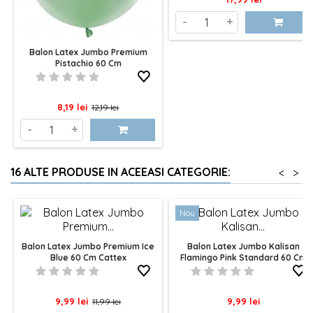
-
+
Balon Latex Jumbo Premium
Pistachio 60 Cm
Pret
Pret
8,19 lei
12,19 lei
de
-
+
baza
16 ALTE PRODUSE IN ACEEASI CATEGORIE:
<
>
Nou
Balon Latex Jumbo Premium Ice
Balon Latex Jumbo Kalisan
Blue 60 Cm Cattex
Flamingo Pink Standard 60 Cm
Pret
Pret
Pret
9,99 lei
9,99 lei
11,99 lei