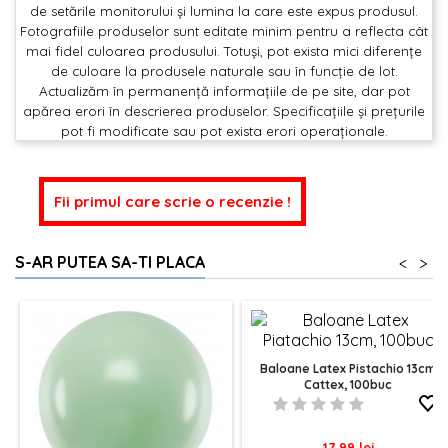
de setările monitorului și lumina la care este expus produsul.
Fotografiile produselor sunt editate minim pentru a reflecta cât
mai fidel culoarea produsului. Totuși, pot exista mici diferențe
de culoare la produsele naturale sau în funcție de lot.
Actualizăm în permanență informațiile de pe site, dar pot
apărea erori în descrierea produselor. Specificațiile și prețurile
pot fi modificate sau pot exista erori operaționale.
Fii primul care scrie o recenzie !
S-AR PUTEA SA-TI PLACA
<
>
Baloane Latex Pistachio 13cm
Cattex, 100buc
Pret
17,99 lei