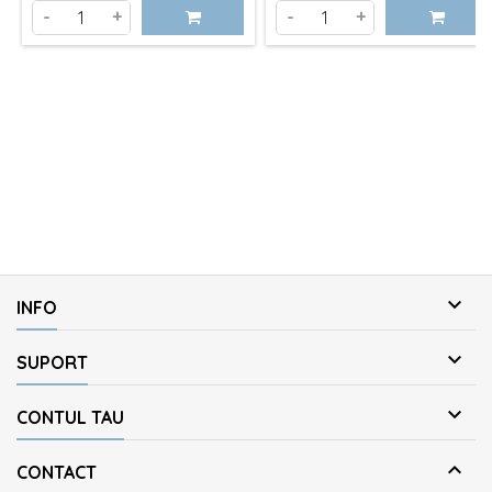
de
-
+
-
+
baza

INFO

SUPORT

CONTUL TAU

CONTACT