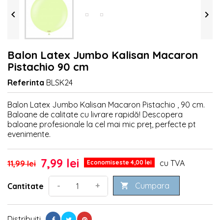


Balon Latex Jumbo Kalisan Macaron
Pistachio 90 cm
Referinta
BLSK24
Balon Latex Jumbo Kalisan Macaron Pistachio , 90 cm.
Baloane de calitate cu livrare rapidă! Descopera
baloane profesionale la cel mai mic preț, perfecte pt
evenimente.
7,99 lei
cu TVA
11,99 lei
Economiseste 4,00 lei
Cumpara
-
+
Cantitate

Distribuiti