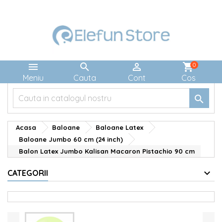



shopping_cart
0
Meniu
Cauta
Cont
Cos

Acasa
Baloane
Baloane Latex
Baloane Jumbo 60 cm (24 inch)
Balon Latex Jumbo Kalisan Macaron Pistachio 90 cm
CATEGORII