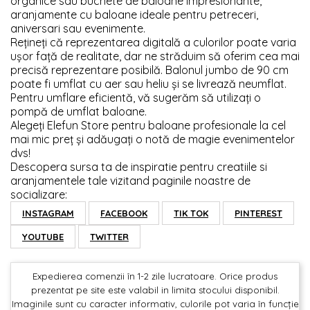
organice sau buchete de baloane impresionante,
aranjamente cu baloane ideale pentru petreceri,
aniversari sau evenimente.
Rețineți că reprezentarea digitală a culorilor poate varia
ușor față de realitate, dar ne străduim să oferim cea mai
precisă reprezentare posibilă. Balonul jumbo de 90 cm
poate fi umflat cu aer sau heliu și se livrează neumflat.
Pentru umflare eficientă, vă sugerăm să utilizați o
pompă de umflat baloane.
Alegeți Elefun Store pentru baloane profesionale la cel
mai mic preț și adăugați o notă de magie evenimentelor
dvs!
Descopera sursa ta de inspiratie pentru creatiile si
aranjamentele tale vizitand paginile noastre de
socializare:
INSTAGRAM
FACEBOOK
TIK TOK
PINTEREST
YOUTUBE
TWITTER
Expedierea comenzii în 1-2 zile lucratoare. Orice produs
prezentat pe site este valabil in limita stocului disponibil.
Imaginile sunt cu caracter informativ, culorile pot varia în funcție