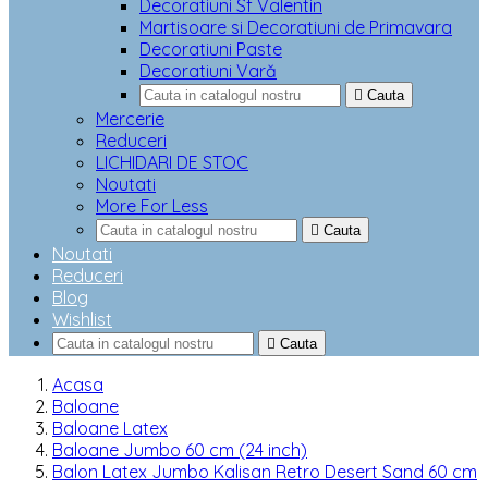
Decoratiuni Sf Valentin
Martisoare si Decoratiuni de Primavara
Decoratiuni Paste
Decoratiuni Vară

Cauta
Mercerie
Reduceri
LICHIDARI DE STOC
Noutati
More For Less

Cauta
Noutati
Reduceri
Blog
Wishlist

Cauta
Acasa
Baloane
Baloane Latex
Baloane Jumbo 60 cm (24 inch)
Balon Latex Jumbo Kalisan Retro Desert Sand 60 cm