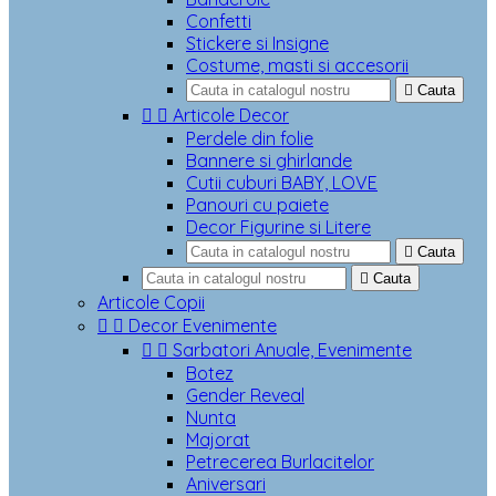
Confetti
Stickere si Insigne
Costume, masti si accesorii

Cauta


Articole Decor
Perdele din folie
Bannere si ghirlande
Cutii cuburi BABY, LOVE
Panouri cu paiete
Decor Figurine si Litere

Cauta

Cauta
Articole Copii


Decor Evenimente


Sarbatori Anuale, Evenimente
Botez
Gender Reveal
Nunta
Majorat
Petrecerea Burlacitelor
Aniversari