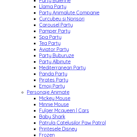
Party Balerine
Llama Party
Party Animalute Companie
Curcubeu si Norisori
Carousel Party
Pamper Party
Spa Party
Tea Party
Aviator Party
Party Buburuze
Party Albinute
Mediterranean Party
Panda Party
Pirates Party
Emoji Party
Personaje Animate
Mickey Mouse
Minnie Mouse
Fulger Mcqueen | Cars
Baby Shark
Patrula Catelusilor Paw Patrol
Printesele Disney
Frozen