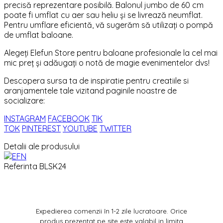
precisă reprezentare posibilă. Balonul jumbo de 60 cm
poate fi umflat cu aer sau heliu și se livrează neumflat.
Pentru umflare eficientă, vă sugerăm să utilizați o pompă
de umflat baloane.
Alegeți Elefun Store pentru baloane profesionale la cel mai
mic preț și adăugați o notă de magie evenimentelor dvs!
Descopera sursa ta de inspiratie pentru creatiile si
aranjamentele tale vizitand paginile noastre de
socializare:
INSTAGRAM
FACEBOOK
TIK
TOK
PINTEREST
YOUTUBE
TWITTER
Detalii ale produsului
Referinta
BLSK24
Expedierea comenzii în 1-2 zile lucratoare. Orice
produs prezentat pe site este valabil in limita