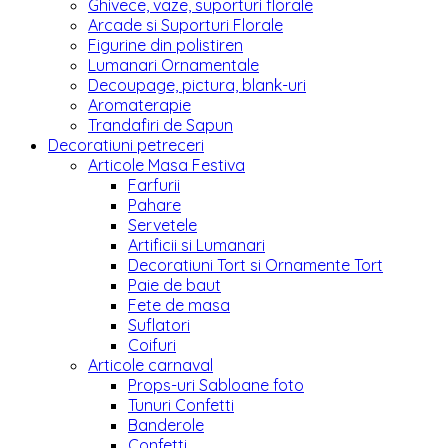
Ghivece, vaze, suporturi florale
Arcade si Suporturi Florale
Figurine din polistiren
Lumanari Ornamentale
Decoupage, pictura, blank-uri
Aromaterapie
Trandafiri de Sapun
Decoratiuni petreceri
Articole Masa Festiva
Farfurii
Pahare
Servetele
Artificii si Lumanari
Decoratiuni Tort si Ornamente Tort
Paie de baut
Fete de masa
Suflatori
Coifuri
Articole carnaval
Props-uri Sabloane foto
Tunuri Confetti
Banderole
Confetti