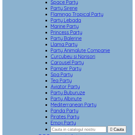
Space Party
Party Sirene
Flamingo Tropical Party
Party Lebada
Marine Party
Princess Party
Party Balerine
Llama Party
Party Animalute Companie
Curcubeu si Norisori
Carousel Party
Pamper Party
Spa Party
Tea Party
Aviator Party
Party Buburuze
Party Albinute
Mediterranean Party
Panda Party
Pirates Party
Emoji Party

Cauta