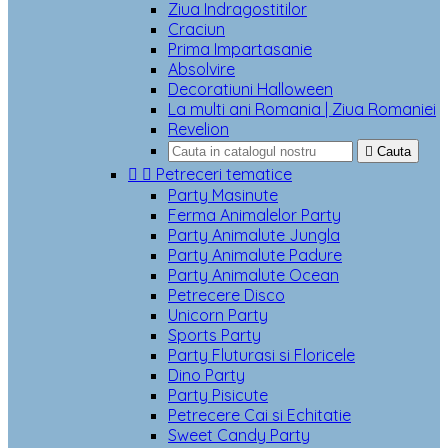
Ziua Indragostitilor
Craciun
Prima Impartasanie
Absolvire
Decoratiuni Halloween
La multi ani Romania | Ziua Romaniei
Revelion

Cauta


Petreceri tematice
Party Masinute
Ferma Animalelor Party
Party Animalute Jungla
Party Animalute Padure
Party Animalute Ocean
Petrecere Disco
Unicorn Party
Sports Party
Party Fluturasi si Floricele
Dino Party
Party Pisicute
Petrecere Cai si Echitatie
Sweet Candy Party