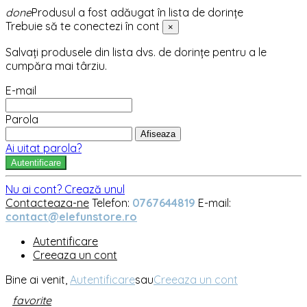
done
Produsul a fost adăugat în lista de dorințe
Trebuie să te conectezi în cont
×
Salvați produsele din lista dvs. de dorințe pentru a le
cumpăra mai târziu.
E-mail
Parola
Afiseaza
Ai uitat parola?
Autentificare
Nu ai cont? Crează unul
Contacteaza-ne
Telefon:
0767644819
E-mail:
contact@elefunstore.ro
Autentificare
Creeaza un cont
Bine ai venit,
Autentificare
sau
Creeaza un cont
favorite