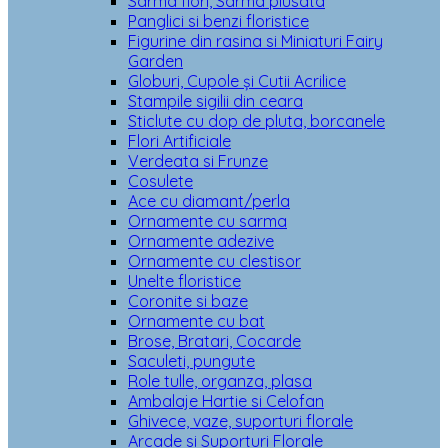
Sarma flori, Sarma plusata
Panglici si benzi floristice
Figurine din rasina si Miniaturi Fairy
Garden
Globuri, Cupole și Cutii Acrilice
Stampile sigilii din ceara
Sticlute cu dop de pluta, borcanele
Flori Artificiale
Verdeata si Frunze
Cosulete
Ace cu diamant/perla
Ornamente cu sarma
Ornamente adezive
Ornamente cu clestisor
Unelte floristice
Coronite si baze
Ornamente cu bat
Brose, Bratari, Cocarde
Saculeti, pungute
Role tulle, organza, plasa
Ambalaje Hartie si Celofan
Ghivece, vaze, suporturi florale
Arcade si Suporturi Florale