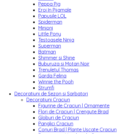
Peppa Pig
Eroi In Pijamale
Papusile LOL
Spiderman
Minioni
Little Pony
Testoasele Ninja
Superman
Batman
Shimmer si Shine
Buburuza si Motan Noir
Trenuletul Thomas
Garda Felina
Winnie the Pooh
Strumfi
Decoratiuni de Sezon si Sarbatori
Decoratiuni Craciun
Figurine de Craciun | Ornamente
Flori de Craciun | Crengute Brad
Globuri de Craciun
Panglici Craciun
Conuri Brad | Plante Uscate Craciun