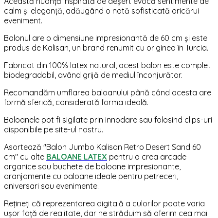
Această nuanță inspirată de deșert evocă sentimente de
calm și eleganță, adăugând o notă sofisticată oricărui
eveniment.
Balonul are o dimensiune impresionantă de 60 cm și este
produs de Kalisan, un brand renumit cu originea în Turcia.
Fabricat din 100% latex natural, acest balon este complet
biodegradabil, având grijă de mediul înconjurător.
Recomandăm umflarea baloanului până când acesta are
formă sferică, considerată forma ideală.
Baloanele pot fi sigilate prin innodare sau folosind clips-uri
disponibile pe site-ul nostru.
Asortează "Balon Jumbo Kalisan Retro Desert Sand 60
cm" cu alte
BALOANE LATEX
pentru a crea arcade
organice sau buchete de baloane impresionante,
aranjamente cu baloane ideale pentru petreceri,
aniversari sau evenimente.
Rețineți că reprezentarea digitală a culorilor poate varia
ușor față de realitate, dar ne străduim să oferim cea mai