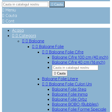

Cauta

Meniu

Cauta

Cont
Acasa


Categorii


Baloane


Baloane Folie


Baloane Folie Cifre
Baloane Cifre 100 cm (40 inch)
Baloane Cifre 40 cm (16 inch)

Cauta
Baloane Folie Litere


Baloane Folie Culori Uni
Baloane Folie Stea
Baloane Folie Inima
Baloane Folie Orbz
Baloane BOBO (Bubbles)
Baloane Folie Forme Speciale