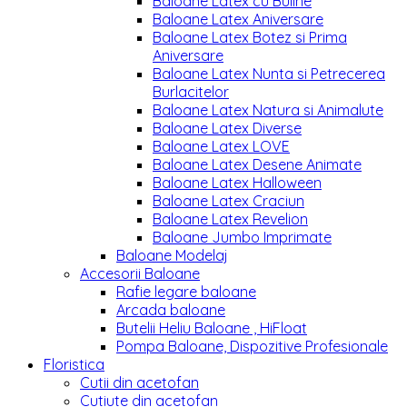
Baloane Latex cu Buline
Baloane Latex Aniversare
Baloane Latex Botez si Prima
Aniversare
Baloane Latex Nunta si Petrecerea
Burlacitelor
Baloane Latex Natura si Animalute
Baloane Latex Diverse
Baloane Latex LOVE
Baloane Latex Desene Animate
Baloane Latex Halloween
Baloane Latex Craciun
Baloane Latex Revelion
Baloane Jumbo Imprimate
Baloane Modelaj
Accesorii Baloane
Rafie legare baloane
Arcada baloane
Butelii Heliu Baloane , HiFloat
Pompa Baloane, Dispozitive Profesionale
Floristica
Cutii din acetofan
Cutiute din acetofan