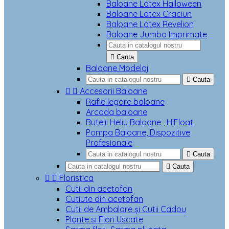
Baloane Latex Halloween
Baloane Latex Craciun
Baloane Latex Revelion
Baloane Jumbo Imprimate

Cauta
Baloane Modelaj

Cauta


Accesorii Baloane
Rafie legare baloane
Arcada baloane
Butelii Heliu Baloane , HiFloat
Pompa Baloane, Dispozitive
Profesionale

Cauta

Cauta


Floristica
Cutii din acetofan
Cutiute din acetofan
Cutii de Ambalare și Cutii Cadou
Plante si Flori Uscate