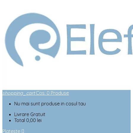
shopping_cart
Cos
:
0
Produse
Nu mai sunt produse in cosul tau
Livrare
Gratuit
Total
0,00 lei
Plateste
