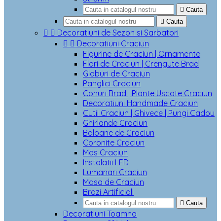

Cauta

Cauta


Decoratiuni de Sezon si Sarbatori


Decoratiuni Craciun
Figurine de Craciun | Ornamente
Flori de Craciun | Crengute Brad
Globuri de Craciun
Panglici Craciun
Conuri Brad | Plante Uscate Craciun
Decoratiuni Handmade Craciun
Cutii Craciun | Ghivece | Pungi Cadou
Ghirlande Craciun
Baloane de Craciun
Coronite Craciun
Mos Craciun
Instalatii LED
Lumanari Craciun
Masa de Craciun
Brazi Artificiali

Cauta
Decoratiuni Toamna