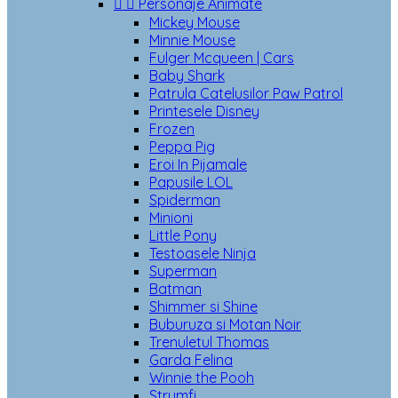


Personaje Animate
Mickey Mouse
Minnie Mouse
Fulger Mcqueen | Cars
Baby Shark
Patrula Catelusilor Paw Patrol
Printesele Disney
Frozen
Peppa Pig
Eroi In Pijamale
Papusile LOL
Spiderman
Minioni
Little Pony
Testoasele Ninja
Superman
Batman
Shimmer si Shine
Buburuza si Motan Noir
Trenuletul Thomas
Garda Felina
Winnie the Pooh
Strumfi