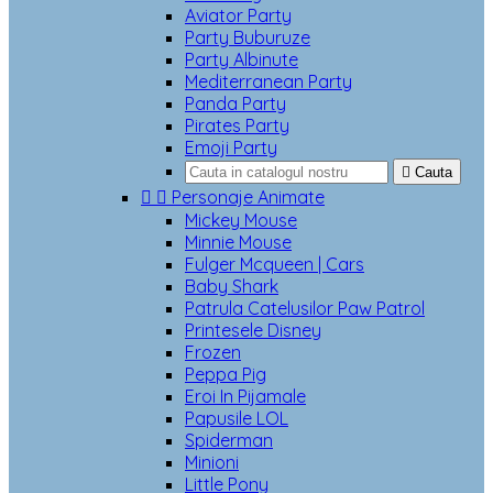
Aviator Party
Party Buburuze
Party Albinute
Mediterranean Party
Panda Party
Pirates Party
Emoji Party

Cauta


Personaje Animate
Mickey Mouse
Minnie Mouse
Fulger Mcqueen | Cars
Baby Shark
Patrula Catelusilor Paw Patrol
Printesele Disney
Frozen
Peppa Pig
Eroi In Pijamale
Papusile LOL
Spiderman
Minioni
Little Pony