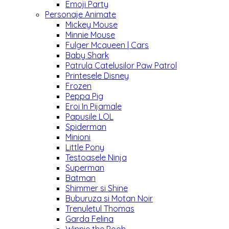
Emoji Party
Personaje Animate
Mickey Mouse
Minnie Mouse
Fulger Mcqueen | Cars
Baby Shark
Patrula Catelusilor Paw Patrol
Printesele Disney
Frozen
Peppa Pig
Eroi In Pijamale
Papusile LOL
Spiderman
Minioni
Little Pony
Testoasele Ninja
Superman
Batman
Shimmer si Shine
Buburuza si Motan Noir
Trenuletul Thomas
Garda Felina