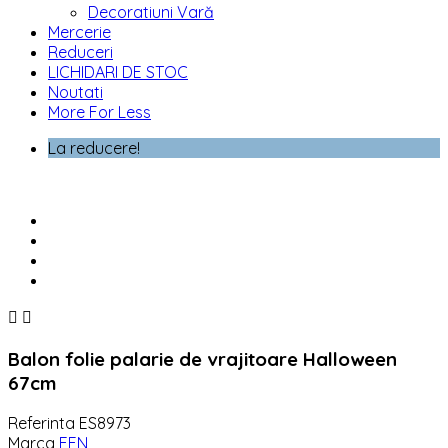
Decoratiuni Vară
Mercerie
Reduceri
LICHIDARI DE STOC
Noutati
More For Less
La reducere!


Balon folie palarie de vrajitoare Halloween
67cm
Referinta
ES8973
Marca
EFN