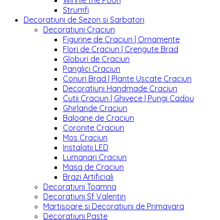
Winnie the Pooh
Strumfi
Decoratiuni de Sezon si Sarbatori
Decoratiuni Craciun
Figurine de Craciun | Ornamente
Flori de Craciun | Crengute Brad
Globuri de Craciun
Panglici Craciun
Conuri Brad | Plante Uscate Craciun
Decoratiuni Handmade Craciun
Cutii Craciun | Ghivece | Pungi Cadou
Ghirlande Craciun
Baloane de Craciun
Coronite Craciun
Mos Craciun
Instalatii LED
Lumanari Craciun
Masa de Craciun
Brazi Artificiali
Decoratiuni Toamna
Decoratiuni Sf Valentin
Martisoare si Decoratiuni de Primavara
Decoratiuni Paste