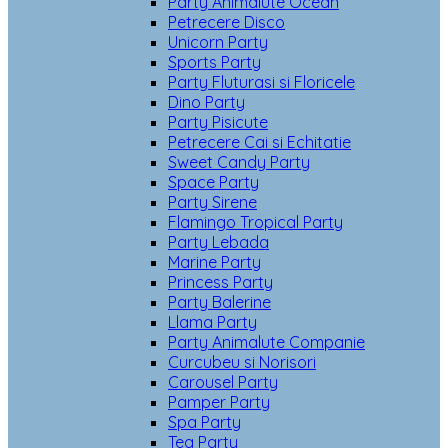
Party Animalute Ocean
Petrecere Disco
Unicorn Party
Sports Party
Party Fluturasi si Floricele
Dino Party
Party Pisicute
Petrecere Cai si Echitatie
Sweet Candy Party
Space Party
Party Sirene
Flamingo Tropical Party
Party Lebada
Marine Party
Princess Party
Party Balerine
Llama Party
Party Animalute Companie
Curcubeu si Norisori
Carousel Party
Pamper Party
Spa Party
Tea Party