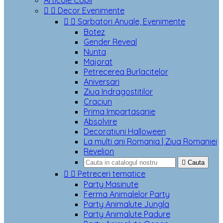
Articole Copii


Decor Evenimente


Sarbatori Anuale, Evenimente
Botez
Gender Reveal
Nunta
Majorat
Petrecerea Burlacitelor
Aniversari
Ziua Indragostitilor
Craciun
Prima Impartasanie
Absolvire
Decoratiuni Halloween
La multi ani Romania | Ziua Romaniei
Revelion

Cauta


Petreceri tematice
Party Masinute
Ferma Animalelor Party
Party Animalute Jungla
Party Animalute Padure