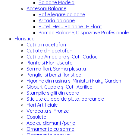
Baloane Modelaj
Accesorii Baloane
Rafie legare baloane
Arcada baloane
Butelii Heliu Baloane , HiFloat
Pompa Baloane, Dispozitive Profesionale
Floristica
Cutii din acetofan
Cutiute din acetofan
Cutii de Ambalare și Cutii Cadou
Plante si Flori Uscate
Sarma flori, Sarma plusata
Panglici si benzi floristice
Figurine din rasina si Miniaturi Fairy Garden
Globuri, Cupole și Cutii Acrilice
Stampile sigilii din ceara
Sticlute cu dop de pluta, borcanele
Flori Artificiale
Verdeata si Frunze
Cosulete
Ace cu diamant/perla
Ornamente cu sarma