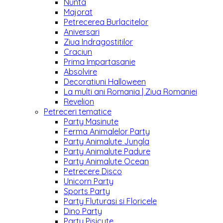
Nunta
Majorat
Petrecerea Burlacitelor
Aniversari
Ziua Indragostitilor
Craciun
Prima Impartasanie
Absolvire
Decoratiuni Halloween
La multi ani Romania | Ziua Romaniei
Revelion
Petreceri tematice
Party Masinute
Ferma Animalelor Party
Party Animalute Jungla
Party Animalute Padure
Party Animalute Ocean
Petrecere Disco
Unicorn Party
Sports Party
Party Fluturasi si Floricele
Dino Party
Party Pisicute