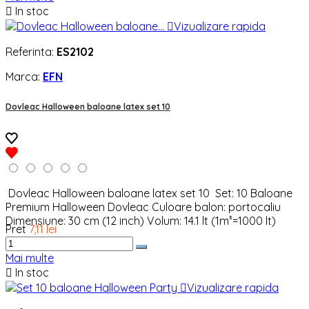

In stoc

Vizualizare rapida
Referinta:
ES2102
Marca:
EFN
Dovleac Halloween baloane latex set 10
Dovleac Halloween baloane latex set 10 Set: 10 Baloane
Premium Halloween Dovleac Culoare balon: portocaliu
Dimensiune: 30 cm (12 inch) Volum: 14.1 lt (1m³=1000 lt)
Pret
7,11 lei
Mai multe

In stoc

Vizualizare rapida