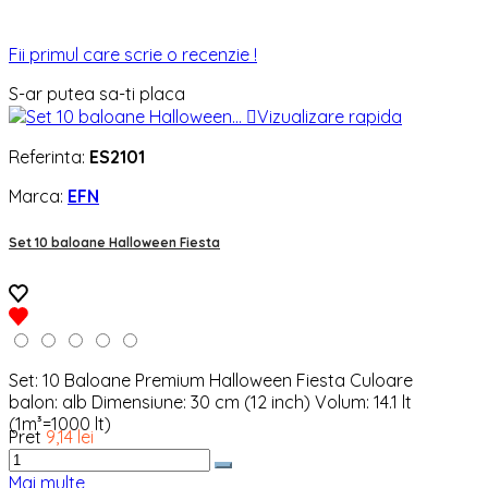
Fii primul care scrie o recenzie !
S-ar putea sa-ti placa

Vizualizare rapida
Referinta:
ES2101
Marca:
EFN
Set 10 baloane Halloween Fiesta
Set: 10 Baloane Premium Halloween Fiesta Culoare
balon: alb Dimensiune: 30 cm (12 inch) Volum: 14.1 lt
(1m³=1000 lt)
Pret
9,14 lei
Mai multe