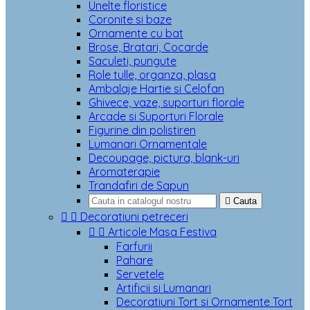
Unelte floristice
Coronite si baze
Ornamente cu bat
Brose, Bratari, Cocarde
Saculeti, pungute
Role tulle, organza, plasa
Ambalaje Hartie si Celofan
Ghivece, vaze, suporturi florale
Arcade si Suporturi Florale
Figurine din polistiren
Lumanari Ornamentale
Decoupage, pictura, blank-uri
Aromaterapie
Trandafiri de Sapun

Cauta


Decoratiuni petreceri


Articole Masa Festiva
Farfurii
Pahare
Servetele
Artificii si Lumanari
Decoratiuni Tort si Ornamente Tort