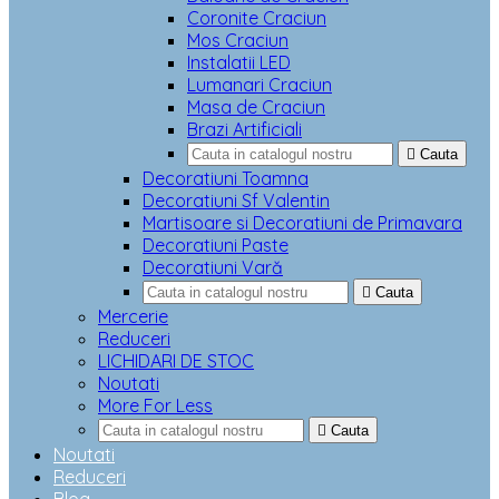
Coronite Craciun
Mos Craciun
Instalatii LED
Lumanari Craciun
Masa de Craciun
Brazi Artificiali

Cauta
Decoratiuni Toamna
Decoratiuni Sf Valentin
Martisoare si Decoratiuni de Primavara
Decoratiuni Paste
Decoratiuni Vară

Cauta
Mercerie
Reduceri
LICHIDARI DE STOC
Noutati
More For Less

Cauta
Noutati
Reduceri