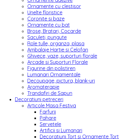
Ornamente adezive
Ornamente cu clestisor
Unelte floristice
Coronite si baze
Ornamente cu bat
Brose, Bratari, Cocarde
Saculeti, pungute
Role tulle, organza, plasa
Ambalaje Hartie si Celofan
Ghivece, vaze, suporturi florale
Arcade si Suporturi Florale
Figurine din polistiren
Lumanari Ornamentale
Decoupage, pictura, blank-uri
Aromaterapie
Trandafiri de Sapun
Decoratiuni petreceri
Articole Masa Festiva
Farfurii
Pahare
Servetele
Artificii si Lumanari
Decoratiuni Tort si Ornamente Tort