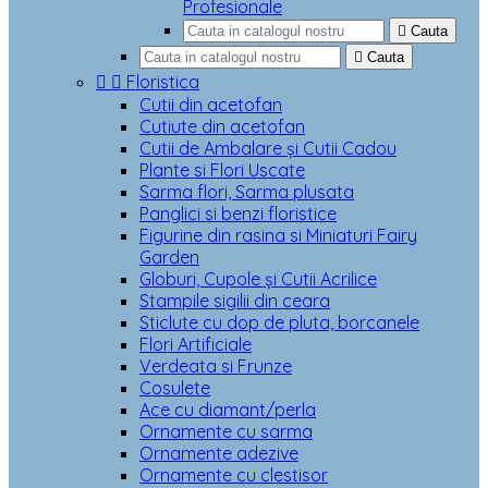
Profesionale

Cauta

Cauta


Floristica
Cutii din acetofan
Cutiute din acetofan
Cutii de Ambalare și Cutii Cadou
Plante si Flori Uscate
Sarma flori, Sarma plusata
Panglici si benzi floristice
Figurine din rasina si Miniaturi Fairy
Garden
Globuri, Cupole și Cutii Acrilice
Stampile sigilii din ceara
Sticlute cu dop de pluta, borcanele
Flori Artificiale
Verdeata si Frunze
Cosulete
Ace cu diamant/perla
Ornamente cu sarma
Ornamente adezive
Ornamente cu clestisor