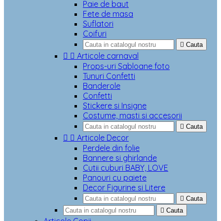
Paie de baut
Fete de masa
Suflatori
Coifuri

Cauta


Articole carnaval
Props-uri Sabloane foto
Tunuri Confetti
Banderole
Confetti
Stickere si Insigne
Costume, masti si accesorii

Cauta


Articole Decor
Perdele din folie
Bannere si ghirlande
Cutii cuburi BABY, LOVE
Panouri cu paiete
Decor Figurine si Litere

Cauta

Cauta