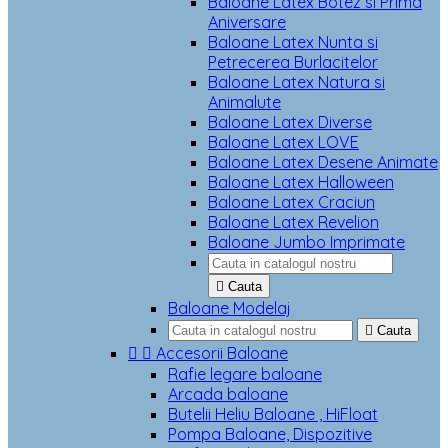
Baloane Latex Botez si Prima
Aniversare
Baloane Latex Nunta si
Petrecerea Burlacitelor
Baloane Latex Natura si
Animalute
Baloane Latex Diverse
Baloane Latex LOVE
Baloane Latex Desene Animate
Baloane Latex Halloween
Baloane Latex Craciun
Baloane Latex Revelion
Baloane Jumbo Imprimate

Cauta
Baloane Modelaj

Cauta


Accesorii Baloane
Rafie legare baloane
Arcada baloane
Butelii Heliu Baloane , HiFloat
Pompa Baloane, Dispozitive