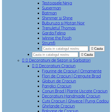
Testoasele Ninja
Superman
Batman
Shimmer si Shine
Buburuza si Motan Noir
Trenuletul Thomas
Garda Felina
Winnie the Pooh
Strumfi

Cauta

Cauta


Decoratiuni de Sezon si Sarbatori


Decoratiuni Craciun
Figurine de Craciun | Ornamente
Flori de Craciun | Crengute Brad
Globuri de Craciun
Panglici Craciun
Conuri Brad | Plante Uscate Craciun
Decoratiuni Handmade Craciun
Cutii Craciun | Ghivece | Pungi Cadou
Ghirlande Craciun
Baloane de Craciun