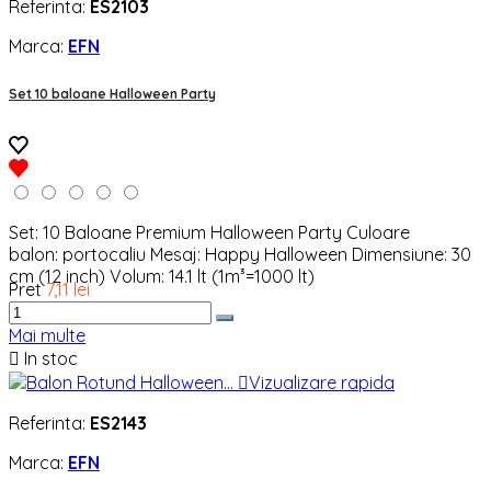
Referinta:
ES2103
Marca:
EFN
Set 10 baloane Halloween Party
Set: 10 Baloane Premium Halloween Party Culoare
balon: portocaliu Mesaj: Happy Halloween Dimensiune: 30
cm (12 inch) Volum: 14.1 lt (1m³=1000 lt)
Pret
7,11 lei
Mai multe

In stoc

Vizualizare rapida
Referinta:
ES2143
Marca:
EFN