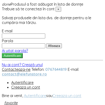
done
Produsul a fost adăugat în lista de dorințe
Trebuie să te conectezi în cont
×
Salvați produsele din lista dvs. de dorințe pentru a le
cumpăra mai târziu.
E-mail
Parola
Afiseaza
Ai uitat parola?
Autentificare
Nu ai cont? Crează unul
Contacteaza-ne
Telefon:
0767644819
E-mail:
contact@elefunstore.ro
Autentificare
Creeaza un cont
Bine ai venit,
Autentificare
sau
Creeaza un cont
favorite