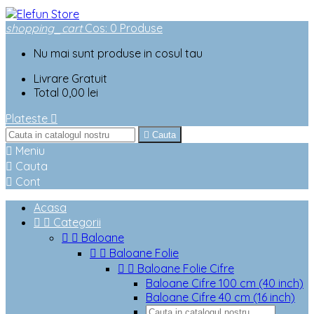
shopping_cart
Cos
:
0
Produse
Nu mai sunt produse in cosul tau
Livrare
Gratuit
Total
0,00 lei
Plateste


Cauta

Meniu

Cauta

Cont
Acasa


Categorii


Baloane


Baloane Folie


Baloane Folie Cifre
Baloane Cifre 100 cm (40 inch)
Baloane Cifre 40 cm (16 inch)