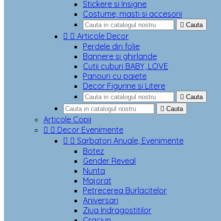
Stickere si Insigne
Costume, masti si accesorii

Cauta


Articole Decor
Perdele din folie
Bannere si ghirlande
Cutii cuburi BABY, LOVE
Panouri cu paiete
Decor Figurine si Litere

Cauta

Cauta
Articole Copii


Decor Evenimente


Sarbatori Anuale, Evenimente
Botez
Gender Reveal
Nunta
Majorat
Petrecerea Burlacitelor
Aniversari
Ziua Indragostitilor
Craciun