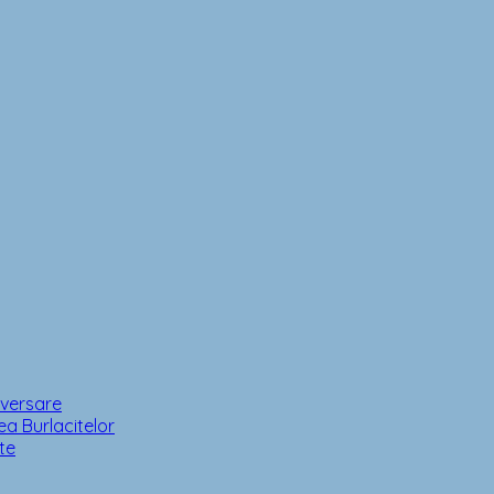
iversare
a Burlacitelor
te