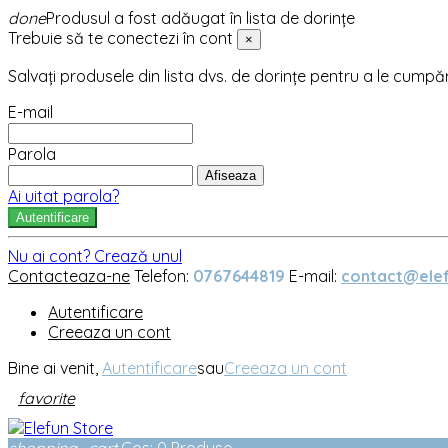
done
Produsul a fost adăugat în lista de dorințe
Trebuie să te conectezi în cont
×
Salvați produsele din lista dvs. de dorințe pentru a le cumpă
E-mail
Parola
Afiseaza
Ai uitat parola?
Autentificare
Nu ai cont? Crează unul
Contacteaza-ne
Telefon:
0767644819
E-mail:
contact@elef
Autentificare
Creeaza un cont
Bine ai venit,
Autentificare
sau
Creeaza un cont
favorite