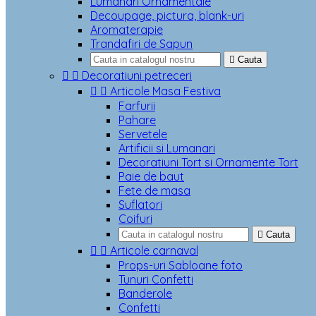
Lumanari Ornamentale
Decoupage, pictura, blank-uri
Aromaterapie
Trandafiri de Sapun

Cauta


Decoratiuni petreceri


Articole Masa Festiva
Farfurii
Pahare
Servetele
Artificii si Lumanari
Decoratiuni Tort si Ornamente Tort
Paie de baut
Fete de masa
Suflatori
Coifuri

Cauta


Articole carnaval
Props-uri Sabloane foto
Tunuri Confetti
Banderole
Confetti