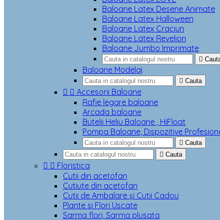
Baloane Latex Desene Animate
Baloane Latex Halloween
Baloane Latex Craciun
Baloane Latex Revelion
Baloane Jumbo Imprimate

Caut
Baloane Modelaj

Cauta


Accesorii Baloane
Rafie legare baloane
Arcada baloane
Butelii Heliu Baloane , HiFloat
Pompa Baloane, Dispozitive Profesion

Cauta

Cauta


Floristica
Cutii din acetofan
Cutiute din acetofan
Cutii de Ambalare și Cutii Cadou
Plante si Flori Uscate
Sarma flori, Sarma plusata