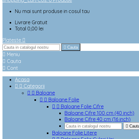
shopping_cart
Cos
:
0
Produse
Nu mai sunt produse in cosul tau
Livrare
Gratuit
Total
0,00 lei
Plateste


Cauta

Meniu

Cauta

Cont
Acasa


Categorii


Baloane


Baloane Folie


Baloane Folie Cifre
Baloane Cifre 100 cm (40 inch)
Baloane Cifre 40 cm (16 inch)

Caut
Baloane Folie Litere