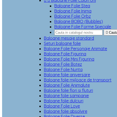


Baloane Folie Culori Uni
Baloane Folie Stea
Baloane Folie Inima
Baloane Folie Orbz
Baloane BOBO (Bubbles)
Baloane Folie Forme Speciale

Caut
Baloane mesaje standard
Seturi baloane folie
Baloane Folie Personaje Animate
Baloane Folie Figurina
Baloane Folie Mini Figurina
Baloane Folie Botez
Baloane Folie Nunta
Baloane folie aniversare
Baloane folie mijloace de transport
Baloane Folie Animalute
Baloane folie flori si fluturi
Baloane folie sampanie
Baloane folie dulciuri
Baloane Folie Love
Baloane folie absolvire
Baloane Folie Diverse