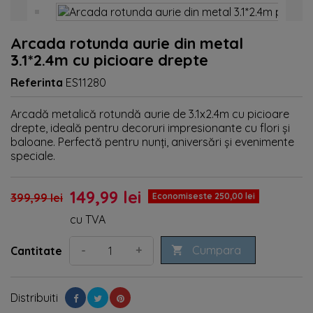
Arcada rotunda aurie din metal
3.1*2.4m cu picioare drepte
Referinta
ES11280
Arcadă metalică rotundă aurie de 3.1x2.4m cu picioare
drepte, ideală pentru decoruri impresionante cu flori și
baloane. Perfectă pentru nunți, aniversări și evenimente
speciale.
149,99 lei
399,99 lei
Economiseste 250,00 lei
cu TVA
Cumpara
-
+
Cantitate

Distribuiti