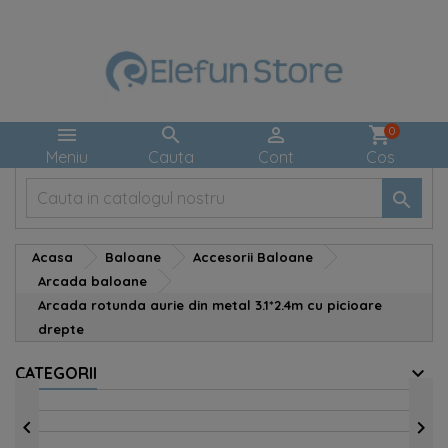



shopping_cart
0
Meniu
Cauta
Cont
Cos

Acasa
Baloane
Accesorii Baloane
Arcada baloane
Arcada rotunda aurie din metal 3.1*2.4m cu picioare
drepte
CATEGORII

