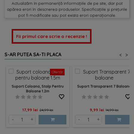
Actualizăm în permanență informațiile de pe site, dar pot
apărea erori în descrierea produselor. Specificațiile și prețurile
pot fi modificate sau pot exista erori operaționale.
Fii primul care scrie o recenzie !
S-AR PUTEA SA-TI PLACA
<
>
Ofertă!
Suport Coloana, Stalp Pentru
Suport Transparent 7 Baloane
Baloane 1.2m
Pret
Pret
Pret
Pret
17,99 lei
9,99 lei
24,99 lei
14,99 lei
de
de
-
+
-
+
baza
baza