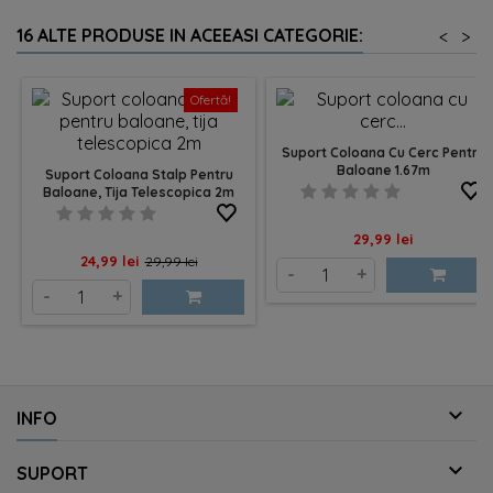
16 ALTE PRODUSE IN ACEEASI CATEGORIE:
<
>
Ofertă!
Suport Coloana Cu Cerc Pentru
Baloane 1.67m
Suport Coloana Stalp Pentru
Baloane, Tija Telescopica 2m
Pret
29,99 lei
Pret
Pret
24,99 lei
29,99 lei
-
+
de
-
+
baza

INFO

SUPORT