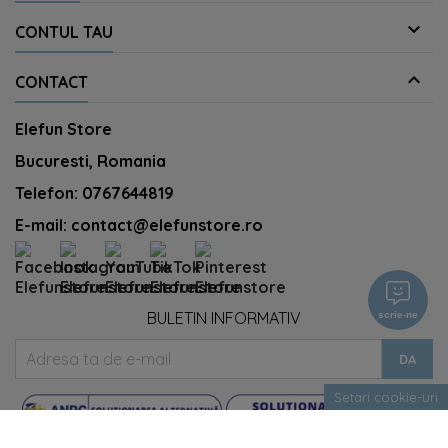

CONTUL TAU

CONTACT
Elefun Store
Bucuresti, Romania
Telefon:
0767644819
E-mail:
contact@elefunstore.ro
BULETIN INFORMATIV
scrie-ne
Setari cookie-uri