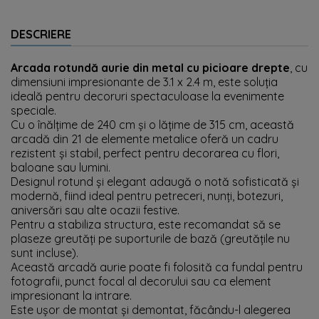
DESCRIERE
Arcada rotundă aurie din metal cu picioare drepte
, cu
dimensiuni impresionante de 3.1 x 2.4 m, este soluția
ideală pentru decoruri spectaculoase la evenimente
speciale.
Cu o înălțime de 240 cm și o lățime de 315 cm, această
arcadă din 21 de elemente metalice oferă un cadru
rezistent și stabil, perfect pentru decorarea cu flori,
baloane sau lumini.
Designul rotund și elegant adaugă o notă sofisticată și
modernă, fiind ideal pentru petreceri, nunți, botezuri,
aniversări sau alte ocazii festive.
Pentru a stabiliza structura, este recomandat să se
plaseze greutăți pe suporturile de bază (greutățile nu
sunt incluse).
Această arcadă aurie poate fi folosită ca fundal pentru
fotografii, punct focal al decorului sau ca element
impresionant la intrare.
Este ușor de montat și demontat, făcându-l alegerea