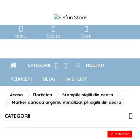



Meniu
Cauta
Cont


CATEGORII
NOUTATI
REDUCERI
BLOG
WISHLIST
Acasa
Floristica
Stampile sigilii din ceara
Marker carioca argintiu metalizat pt sigilii din ceara
CATEGORII
La reducere!