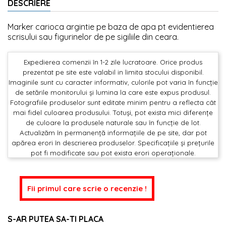
DESCRIERE
Marker carioca argintie pe baza de apa pt evidentierea
scrisului sau figurinelor de pe sigiliile din ceara.
Expedierea comenzii în 1-2 zile lucratoare. Orice produs
prezentat pe site este valabil in limita stocului disponibil.
Imaginile sunt cu caracter informativ, culorile pot varia în funcție
de setările monitorului și lumina la care este expus produsul.
Fotografiile produselor sunt editate minim pentru a reflecta cât
mai fidel culoarea produsului. Totuși, pot exista mici diferențe
de culoare la produsele naturale sau în funcție de lot.
Actualizăm în permanență informațiile de pe site, dar pot
apărea erori în descrierea produselor. Specificațiile și prețurile
pot fi modificate sau pot exista erori operaționale.
Fii primul care scrie o recenzie !
S-AR PUTEA SA-TI PLACA