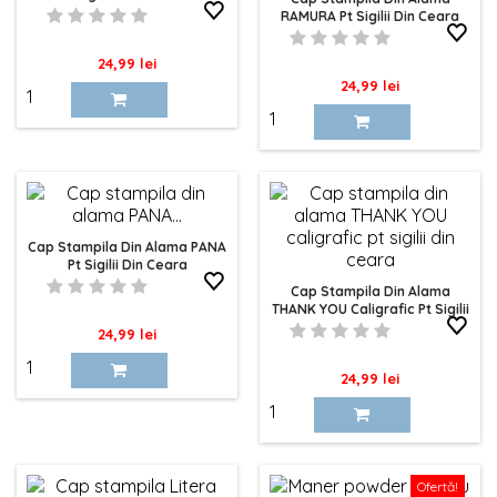
RAMURA Pt Sigilii Din Ceara
Pret
24,99 lei
Pret
24,99 lei
Cap Stampila Din Alama PANA
Pt Sigilii Din Ceara
Cap Stampila Din Alama
THANK YOU Caligrafic Pt Sigilii
Din Ceara
Pret
24,99 lei
Pret
24,99 lei
Ofertă!