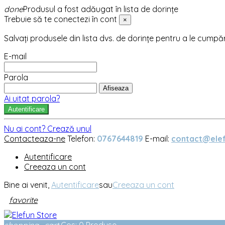
done
Produsul a fost adăugat în lista de dorințe
Trebuie să te conectezi în cont
×
Salvați produsele din lista dvs. de dorințe pentru a le cumpă
E-mail
Parola
Afiseaza
Ai uitat parola?
Autentificare
Nu ai cont? Crează unul
Contacteaza-ne
Telefon:
0767644819
E-mail:
contact@elef
Autentificare
Creeaza un cont
Bine ai venit,
Autentificare
sau
Creeaza un cont
favorite