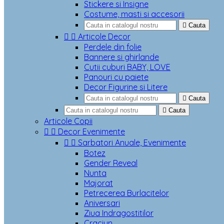
Stickere si Insigne
Costume, masti si accesorii

Cauta


Articole Decor
Perdele din folie
Bannere si ghirlande
Cutii cuburi BABY, LOVE
Panouri cu paiete
Decor Figurine si Litere

Cauta

Cauta
Articole Copii


Decor Evenimente


Sarbatori Anuale, Evenimente
Botez
Gender Reveal
Nunta
Majorat
Petrecerea Burlacitelor
Aniversari
Ziua Indragostitilor
Craciun