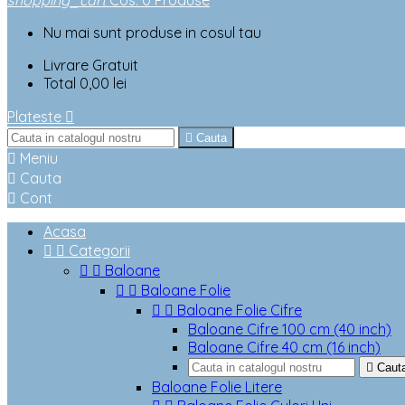
shopping_cart
Cos
:
0
Produse
Nu mai sunt produse in cosul tau
Livrare
Gratuit
Total
0,00 lei
Plateste


Cauta

Meniu

Cauta

Cont
Acasa


Categorii


Baloane


Baloane Folie


Baloane Folie Cifre
Baloane Cifre 100 cm (40 inch)
Baloane Cifre 40 cm (16 inch)

Caut
Baloane Folie Litere