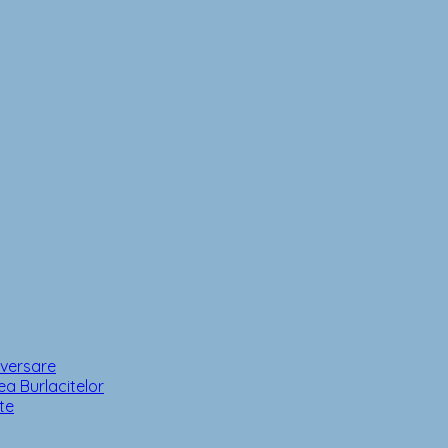
iversare
a Burlacitelor
te