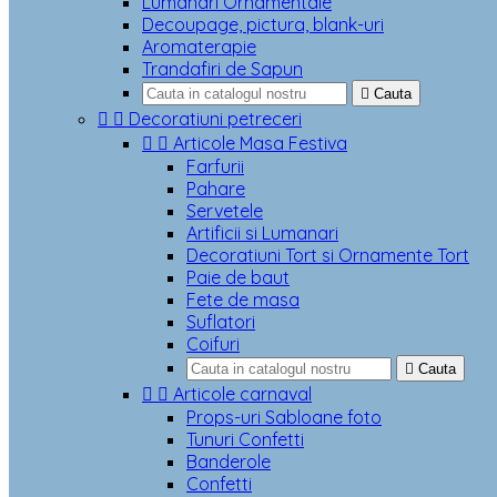
Lumanari Ornamentale
Decoupage, pictura, blank-uri
Aromaterapie
Trandafiri de Sapun

Cauta


Decoratiuni petreceri


Articole Masa Festiva
Farfurii
Pahare
Servetele
Artificii si Lumanari
Decoratiuni Tort si Ornamente Tort
Paie de baut
Fete de masa
Suflatori
Coifuri

Cauta


Articole carnaval
Props-uri Sabloane foto
Tunuri Confetti
Banderole
Confetti