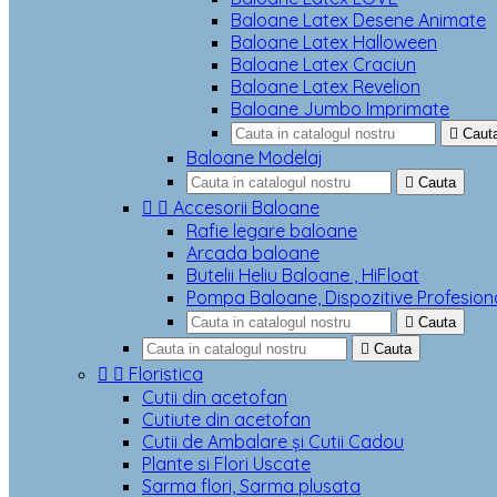
Baloane Latex Desene Animate
Baloane Latex Halloween
Baloane Latex Craciun
Baloane Latex Revelion
Baloane Jumbo Imprimate

Caut
Baloane Modelaj

Cauta


Accesorii Baloane
Rafie legare baloane
Arcada baloane
Butelii Heliu Baloane , HiFloat
Pompa Baloane, Dispozitive Profesion

Cauta

Cauta


Floristica
Cutii din acetofan
Cutiute din acetofan
Cutii de Ambalare și Cutii Cadou
Plante si Flori Uscate
Sarma flori, Sarma plusata