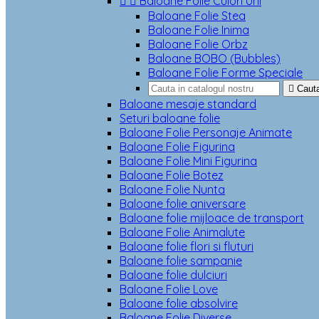


Baloane Folie Culori Uni
Baloane Folie Stea
Baloane Folie Inima
Baloane Folie Orbz
Baloane BOBO (Bubbles)
Baloane Folie Forme Speciale

Caut
Baloane mesaje standard
Seturi baloane folie
Baloane Folie Personaje Animate
Baloane Folie Figurina
Baloane Folie Mini Figurina
Baloane Folie Botez
Baloane Folie Nunta
Baloane folie aniversare
Baloane folie mijloace de transport
Baloane Folie Animalute
Baloane folie flori si fluturi
Baloane folie sampanie
Baloane folie dulciuri
Baloane Folie Love
Baloane folie absolvire
Baloane Folie Diverse