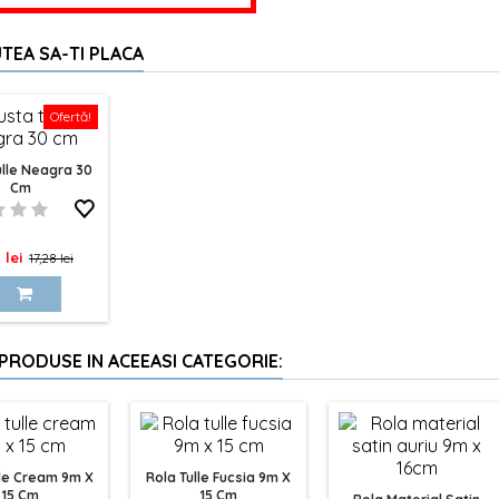
TEA SA-TI PLACA
Ofertă!
ulle Neagra 30
Cm
Pret
 lei
17,28 lei
de
baza
 PRODUSE IN ACEEASI CATEGORIE:
lle Cream 9m X
Rola Tulle Fucsia 9m X
15 Cm
15 Cm