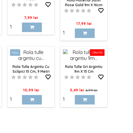
Rola Material Satin
Rose Gold 9m X 16cm
Pret
7,99 lei
Pret
17,99 lei
Nou
Ofertă!
Rola Tulle Argintiu Cu
Rola Tulle Gri Argintiu
Sclipici 15 Cm, 9 Metri
9m X 15 Cm
Pret
Pret
Pret
10,99 lei
5,49 lei
6,99 lei
de
baza