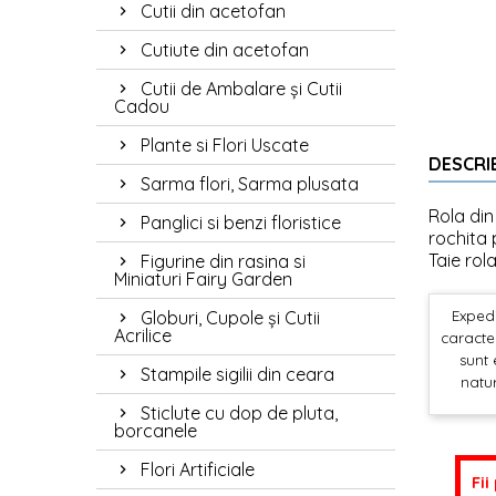
Cutii din acetofan
Cutiute din acetofan
Cutii de Ambalare și Cutii
Cadou
Plante si Flori Uscate
DESCRI
Sarma flori, Sarma plusata
Rola din
Panglici si benzi floristice
rochita
Taie rol
Figurine din rasina si
Miniaturi Fairy Garden
Globuri, Cupole și Cutii
Expedi
Acrilice
caracter
sunt 
Stampile sigilii din ceara
natur
Sticlute cu dop de pluta,
borcanele
Flori Artificiale
Fii