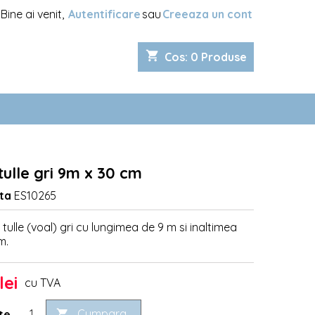
Bine ai venit,
Autentificare
sau
Creeaza un cont
shopping_cart
Cos
:
0
Produse
tulle gri 9m x 30 cm
ta
ES10265
 tulle (voal) gri cu lungimea de 9 m si inaltimea
m.
lei
cu TVA
Cumpara
te
