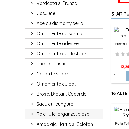
Verdeata si Frunze
Cosulete
S-AR PU
Ace cu diamant/perla
Ornamente cu sarma
Ornamente adezive
Fusta T
Ornamente cu clestisor
Unelte floristice
Pret
12,28
Coronite si baze
Ornamente cu bat
16 ALTE
Brose, Bratari, Cocarde
Saculeti, pungute
Role tulle, organza, plasa
Ambalaje Hartie si Celofan
Rola Tu