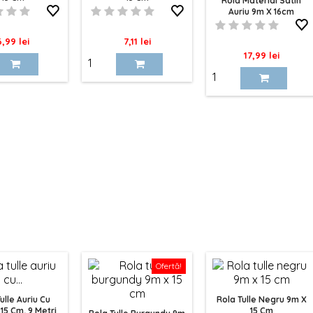
Rola Material Satin
Auriu 9m X 16cm
ret
Pret
6,99 lei
7,11 lei
Pret
17,99 lei
Ofertă!
ulle Auriu Cu
Rola Tulle Negru 9m X
 15 Cm, 9 Metri
15 Cm