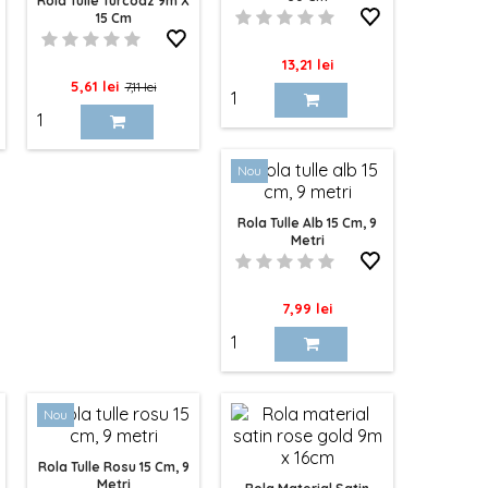
Rola Tulle Turcoaz 9m X
15 Cm
Pret
13,21 lei
Pret
Pret
5,61 lei
7,11 lei
de
baza
Nou
Rola Tulle Alb 15 Cm, 9
Metri
Pret
7,99 lei
Nou
Rola Tulle Rosu 15 Cm, 9
Metri