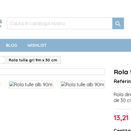

BLOG
WISHLIST
Rola tulle gri 9m x 30 cm
Rola 
Referin
Rola din
de 30 c
13,21 
Cantita