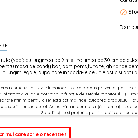

Stoc
Distribui
ERE
 tulle (voal) cu lungimea de 9 m si inaltimea de 30 cm de culoare 
 pentru masa de candy bar, pom poms,fundite, ghirlande pent
a in lungimi egale, dupa care innoada-le pe un elastic si obtii 
erea comenzii în 1-2 zile lucratoare. Orice produs prezentat pe site este 
 informativ, culorile pot varia în funcție de setările monitorului și lu
editate minim pentru a reflecta cât mai fidel culoarea produsului. Totu
ale sau în funcție de lot. Actualizăm în permanență informațiile de pe
Specificațiile și prețurile pot fi modificate sau po
 primul care scrie o recenzie !