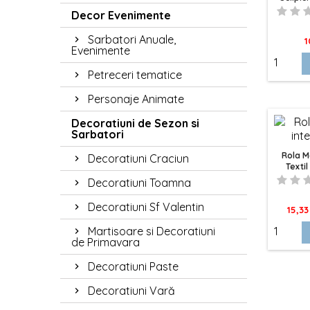
Decor Evenimente
Sarbatori Anuale,
P
1
Evenimente
Petreceri tematice
Personaje Animate
Decoratiuni de Sezon si
Sarbatori
Rola M
Decoratiuni Craciun
Textil
Buchet
Decoratiuni Toamna
Decoratiuni Sf Valentin
Pret
15,33
Martisoare si Decoratiuni
de Primavara
Decoratiuni Paste
Decoratiuni Vară