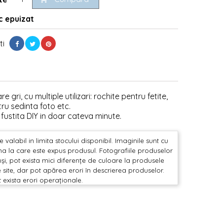
 epuizat
ti
gri, cu multiple utilizari: rochite pentru fetite,
ru sedinta foto etc.
o fustita DIY in doar cateva minute.
valabil in limita stocului disponibil. Imaginile sunt cu
mina la care este expus produsul. Fotografiile produselor
și, pot exista mici diferențe de culoare la produsele
 site, dar pot apărea erori în descrierea produselor.
t exista erori operaționale.