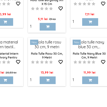
Rola Tulle Burgundy 9m
X 15 Cm
ret
Pret
0,99 lei
7,11 lei
Pret
Pret
5,11 lei
7,11 lei
de
baza
Nou
Nou
aterial Intern
Rola Tulle Rosu 30 Cm,
Rola Tulle Navy Blue 30
 Ivory Pentru
9 Metri
Cm, 9 Metri
e 10m X 50cm
Pret
Pret
Pret
 lei
13,99 lei
11,99 lei
20,33 lei
de
baza