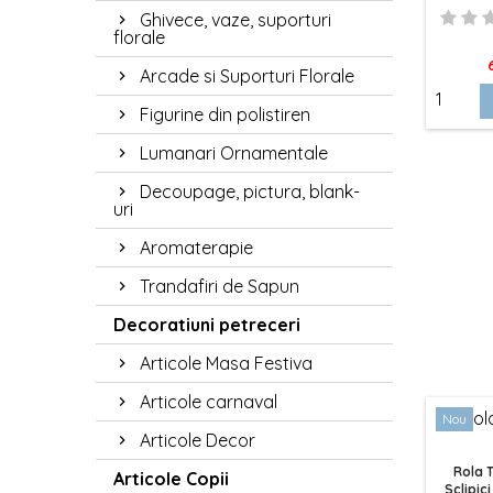
Ghivece, vaze, suporturi
florale
P
Arcade si Suporturi Florale
Figurine din polistiren
Lumanari Ornamentale
Decoupage, pictura, blank-
uri
Aromaterapie
Trandafiri de Sapun
Decoratiuni petreceri
Articole Masa Festiva
Articole carnaval
Nou
Articole Decor
Rola T
Articole Copii
Sclipici