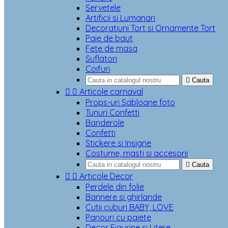
Servetele
Artificii si Lumanari
Decoratiuni Tort si Ornamente Tort
Paie de baut
Fete de masa
Suflatori
Coifuri

Cauta


Articole carnaval
Props-uri Sabloane foto
Tunuri Confetti
Banderole
Confetti
Stickere si Insigne
Costume, masti si accesorii

Cauta


Articole Decor
Perdele din folie
Bannere si ghirlande
Cutii cuburi BABY, LOVE
Panouri cu paiete
Decor Figurine si Litere