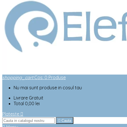
shopping_cart
Cos
:
0
Produse
Nu mai sunt produse in cosul tau
Livrare
Gratuit
Total
0,00 lei
Plateste


Cauta