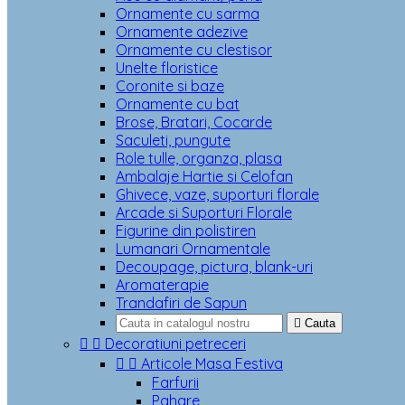
Ornamente cu sarma
Ornamente adezive
Ornamente cu clestisor
Unelte floristice
Coronite si baze
Ornamente cu bat
Brose, Bratari, Cocarde
Saculeti, pungute
Role tulle, organza, plasa
Ambalaje Hartie si Celofan
Ghivece, vaze, suporturi florale
Arcade si Suporturi Florale
Figurine din polistiren
Lumanari Ornamentale
Decoupage, pictura, blank-uri
Aromaterapie
Trandafiri de Sapun

Cauta


Decoratiuni petreceri


Articole Masa Festiva
Farfurii
Pahare