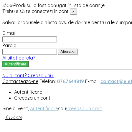
done
Produsul a fost adăugat în lista de dorințe
Trebuie să te conectezi în cont
×
Salvați produsele din lista dvs. de dorințe pentru a le cumpă
E-mail
Parola
Afiseaza
Ai uitat parola?
Autentificare
Nu ai cont? Crează unul
Contacteaza-ne
Telefon:
0767644819
E-mail:
contact@elef
Autentificare
Creeaza un cont
Bine ai venit,
Autentificare
sau
Creeaza un cont
favorite