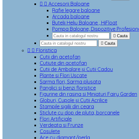


Accesorii Baloane
Rafie legare baloane
Arcada baloane
Butelii Heliu Baloane , HiFloat
Pompa Baloane, Dispozitive Profesion

Cauta

Cauta


Floristica
Cutii din acetofan
Cutiute din acetofan
Cutii de Ambalare și Cutii Cadou
Plante si Flori Uscate
Sarma flori, Sarma plusata
Panglici si benzi floristice
Figurine din rasina si Miniaturi Fairy Garden
Globuri, Cupole și Cutii Acrilice
Stampile sigilii din ceara
Sticlute cu dop de pluta, borcanele
Flori Artificiale
Verdeata si Frunze
Cosulete
Ace cu diamant/perla