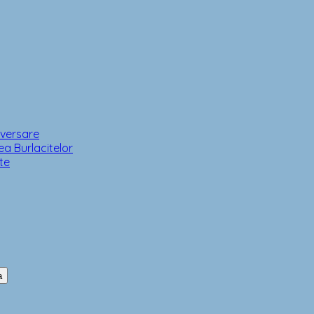
iversare
a Burlacitelor
te
a