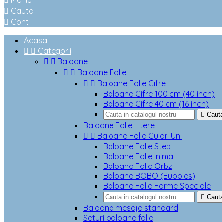

Meniu

Cauta

Cont
Acasa


Categorii


Baloane


Baloane Folie


Baloane Folie Cifre
Baloane Cifre 100 cm (40 inch)
Baloane Cifre 40 cm (16 inch)

Caut
Baloane Folie Litere


Baloane Folie Culori Uni
Baloane Folie Stea
Baloane Folie Inima
Baloane Folie Orbz
Baloane BOBO (Bubbles)
Baloane Folie Forme Speciale

Caut
Baloane mesaje standard
Seturi baloane folie