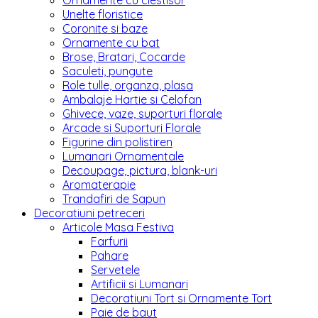
Ornamente cu clestisor
Unelte floristice
Coronite si baze
Ornamente cu bat
Brose, Bratari, Cocarde
Saculeti, pungute
Role tulle, organza, plasa
Ambalaje Hartie si Celofan
Ghivece, vaze, suporturi florale
Arcade si Suporturi Florale
Figurine din polistiren
Lumanari Ornamentale
Decoupage, pictura, blank-uri
Aromaterapie
Trandafiri de Sapun
Decoratiuni petreceri
Articole Masa Festiva
Farfurii
Pahare
Servetele
Artificii si Lumanari
Decoratiuni Tort si Ornamente Tort
Paie de baut