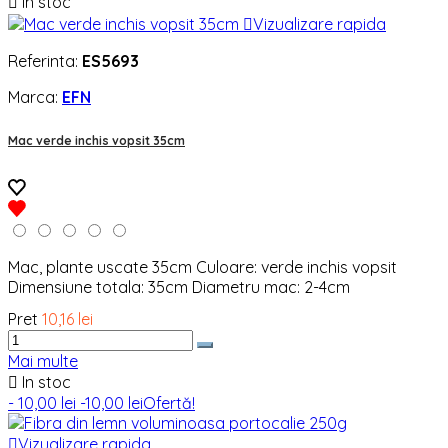

In stoc

Vizualizare rapida
Referinta:
ES5693
Marca:
EFN
Mac verde inchis vopsit 35cm
Mac, plante uscate 35cm Culoare: verde inchis vopsit
Dimensiune totala: 35cm Diametru mac: 2-4cm
Pret
10,16 lei
Mai multe

In stoc
- 10,00 lei
-10,00 lei
Ofertă!

Vizualizare rapida