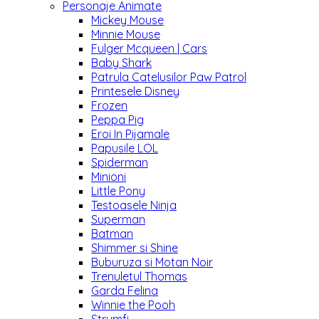
Personaje Animate
Mickey Mouse
Minnie Mouse
Fulger Mcqueen | Cars
Baby Shark
Patrula Catelusilor Paw Patrol
Printesele Disney
Frozen
Peppa Pig
Eroi In Pijamale
Papusile LOL
Spiderman
Minioni
Little Pony
Testoasele Ninja
Superman
Batman
Shimmer si Shine
Buburuza si Motan Noir
Trenuletul Thomas
Garda Felina
Winnie the Pooh