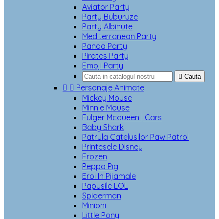
Aviator Party
Party Buburuze
Party Albinute
Mediterranean Party
Panda Party
Pirates Party
Emoji Party

Cauta


Personaje Animate
Mickey Mouse
Minnie Mouse
Fulger Mcqueen | Cars
Baby Shark
Patrula Catelusilor Paw Patrol
Printesele Disney
Frozen
Peppa Pig
Eroi In Pijamale
Papusile LOL
Spiderman
Minioni
Little Pony