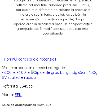
Fotografiile produselor sunt editate minim pentru a
reflecta cât mai fidel culoarea produsului. Totuși,
pot exista mici diferențe de culoare la produsele
naturale sau în funcție de lot. Actualizăm în
permanență informațiile de pe site, dar pot
apărea erori în descrierea produselor. Specificațiile
și prețurile pot fi modificate sau pot exista erori
operaționale.
Fii primul care scrie o recenzie !
16 alte produse in aceeasi categorie:
- 6,00 lei
-6,00 lei

Vizualizare rapida
Referinta:
ES4533
Marca:
EFN
Spice de grau burgundy 60cm, 80g