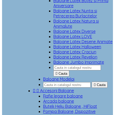
Baloane Latex Botez si Prima
Aniversare
Baloane Latex Nunta si
Petrecerea Burlacitelor
Baloane Latex Natura si
Animalute
Baloane Latex Diverse
Baloane Latex LOVE
Baloane Latex Desene Animate
Baloane Latex Halloween
Baloane Latex Craciun
Baloane Latex Revelion
Baloane Jumbo Imprimate

Cauta
Baloane Modelaj

Cauta


Accesorii Baloane
Rafie legare baloane
Arcada baloane
Butelii Heliu Baloane , HiFloat
Pompa Baloane, Dispozitive