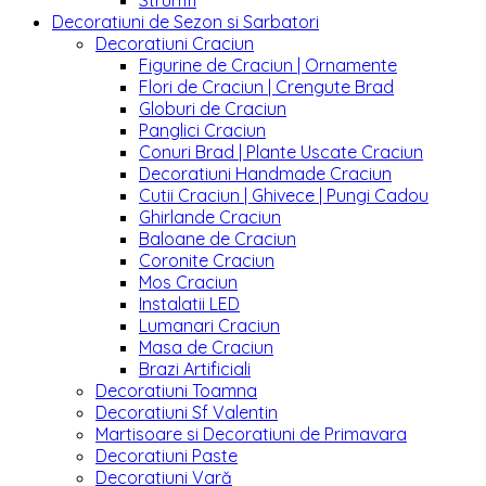
Strumfi
Decoratiuni de Sezon si Sarbatori
Decoratiuni Craciun
Figurine de Craciun | Ornamente
Flori de Craciun | Crengute Brad
Globuri de Craciun
Panglici Craciun
Conuri Brad | Plante Uscate Craciun
Decoratiuni Handmade Craciun
Cutii Craciun | Ghivece | Pungi Cadou
Ghirlande Craciun
Baloane de Craciun
Coronite Craciun
Mos Craciun
Instalatii LED
Lumanari Craciun
Masa de Craciun
Brazi Artificiali
Decoratiuni Toamna
Decoratiuni Sf Valentin
Martisoare si Decoratiuni de Primavara
Decoratiuni Paste
Decoratiuni Vară