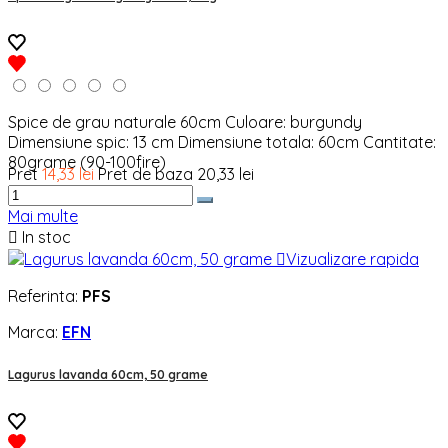
Spice de grau naturale 60cm Culoare: burgundy
Dimensiune spic: 13 cm Dimensiune totala: 60cm Cantitate:
80grame (90-100fire)
Pret
14,33 lei
Pret de baza
20,33 lei
Mai multe

In stoc

Vizualizare rapida
Referinta:
PFS
Marca:
EFN
Lagurus lavanda 60cm, 50 grame