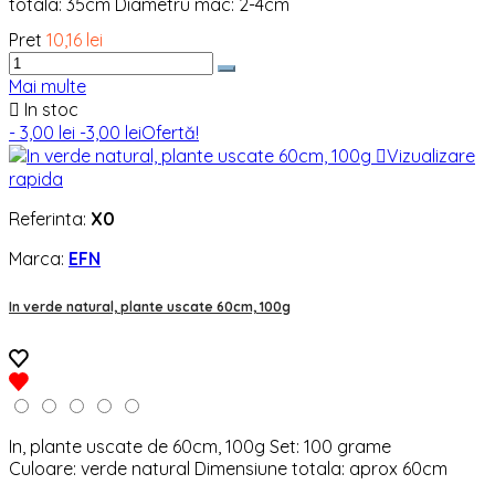
totala: 35cm Diametru mac: 2-4cm
Pret
10,16 lei
Mai multe

In stoc
- 3,00 lei
-3,00 lei
Ofertă!

Vizualizare
rapida
Referinta:
X0
Marca:
EFN
In verde natural, plante uscate 60cm, 100g
In, plante uscate de 60cm, 100g Set: 100 grame
Culoare: verde natural Dimensiune totala: aprox 60cm