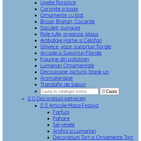
Unelte floristice
Coronite si baze
Ornamente cu bat
Brose, Bratari, Cocarde
Saculeti, pungute
Role tulle, organza, plasa
Ambalaje Hartie si Celofan
Ghivece, vaze, suporturi florale
Arcade si Suporturi Florale
Figurine din polistiren
Lumanari Ornamentale
Decoupage, pictura, blank-uri
Aromaterapie
Trandafiri de Sapun

Cauta


Decoratiuni petreceri


Articole Masa Festiva
Farfurii
Pahare
Servetele
Artificii si Lumanari
Decoratiuni Tort si Ornamente Tort