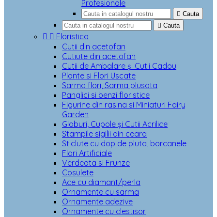
Profesionale

Cauta

Cauta


Floristica
Cutii din acetofan
Cutiute din acetofan
Cutii de Ambalare și Cutii Cadou
Plante si Flori Uscate
Sarma flori, Sarma plusata
Panglici si benzi floristice
Figurine din rasina si Miniaturi Fairy
Garden
Globuri, Cupole și Cutii Acrilice
Stampile sigilii din ceara
Sticlute cu dop de pluta, borcanele
Flori Artificiale
Verdeata si Frunze
Cosulete
Ace cu diamant/perla
Ornamente cu sarma
Ornamente adezive
Ornamente cu clestisor