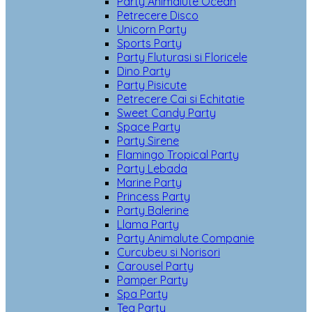
Party Animalute Ocean
Petrecere Disco
Unicorn Party
Sports Party
Party Fluturasi si Floricele
Dino Party
Party Pisicute
Petrecere Cai si Echitatie
Sweet Candy Party
Space Party
Party Sirene
Flamingo Tropical Party
Party Lebada
Marine Party
Princess Party
Party Balerine
Llama Party
Party Animalute Companie
Curcubeu si Norisori
Carousel Party
Pamper Party
Spa Party
Tea Party