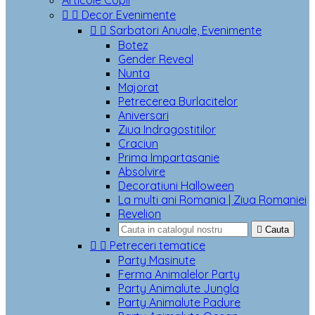
Articole Copii


Decor Evenimente


Sarbatori Anuale, Evenimente
Botez
Gender Reveal
Nunta
Majorat
Petrecerea Burlacitelor
Aniversari
Ziua Indragostitilor
Craciun
Prima Impartasanie
Absolvire
Decoratiuni Halloween
La multi ani Romania | Ziua Romaniei
Revelion

Cauta


Petreceri tematice
Party Masinute
Ferma Animalelor Party
Party Animalute Jungla
Party Animalute Padure