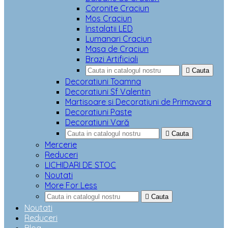
Coronite Craciun
Mos Craciun
Instalatii LED
Lumanari Craciun
Masa de Craciun
Brazi Artificiali

Cauta
Decoratiuni Toamna
Decoratiuni Sf Valentin
Martisoare si Decoratiuni de Primavara
Decoratiuni Paste
Decoratiuni Vară

Cauta
Mercerie
Reduceri
LICHIDARI DE STOC
Noutati
More For Less

Cauta
Noutati
Reduceri