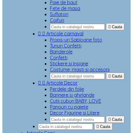
Paie de baut
Fete de masa
Suflatori
Coifuri

Cauta


Articole carnaval
Props-uri Sabloane foto
Tunuri Confetti
Banderole
Confetti
Stickere si Insigne
Costume, masti si accesorii

Cauta


Articole Decor
Perdele din folie
Bannere si ghirlande
Cutii cuburi BABY, LOVE
Panouri cu paiete
Decor Figurine si Litere

Cauta

Cauta