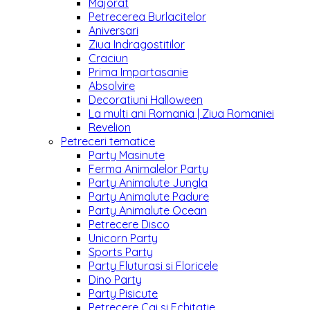
Majorat
Petrecerea Burlacitelor
Aniversari
Ziua Indragostitilor
Craciun
Prima Impartasanie
Absolvire
Decoratiuni Halloween
La multi ani Romania | Ziua Romaniei
Revelion
Petreceri tematice
Party Masinute
Ferma Animalelor Party
Party Animalute Jungla
Party Animalute Padure
Party Animalute Ocean
Petrecere Disco
Unicorn Party
Sports Party
Party Fluturasi si Floricele
Dino Party
Party Pisicute
Petrecere Cai si Echitatie