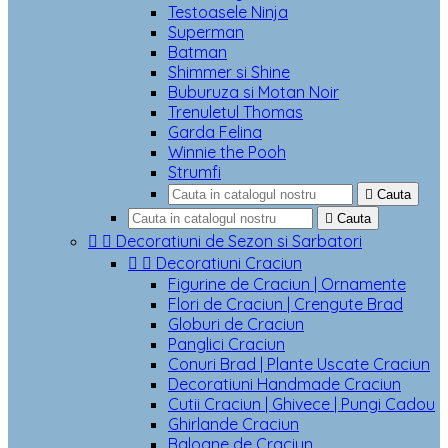
Testoasele Ninja
Superman
Batman
Shimmer si Shine
Buburuza si Motan Noir
Trenuletul Thomas
Garda Felina
Winnie the Pooh
Strumfi

Cauta

Cauta


Decoratiuni de Sezon si Sarbatori


Decoratiuni Craciun
Figurine de Craciun | Ornamente
Flori de Craciun | Crengute Brad
Globuri de Craciun
Panglici Craciun
Conuri Brad | Plante Uscate Craciun
Decoratiuni Handmade Craciun
Cutii Craciun | Ghivece | Pungi Cadou
Ghirlande Craciun
Baloane de Craciun