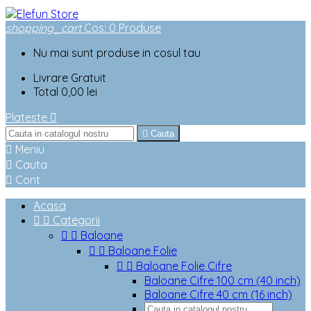
shopping_cart
Cos
:
0
Produse
Nu mai sunt produse in cosul tau
Livrare
Gratuit
Total
0,00 lei
Plateste


Cauta

Meniu

Cauta

Cont
Acasa


Categorii


Baloane


Baloane Folie


Baloane Folie Cifre
Baloane Cifre 100 cm (40 inch)
Baloane Cifre 40 cm (16 inch)