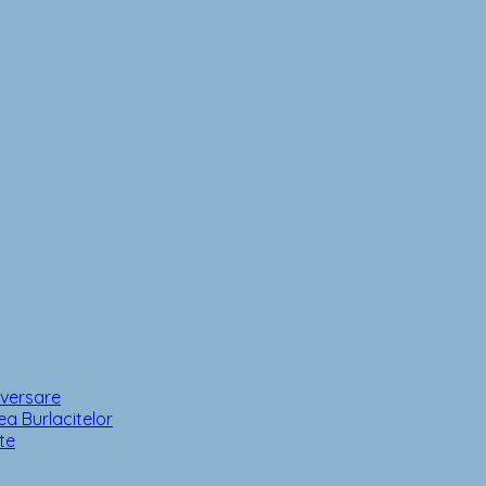
iversare
a Burlacitelor
te