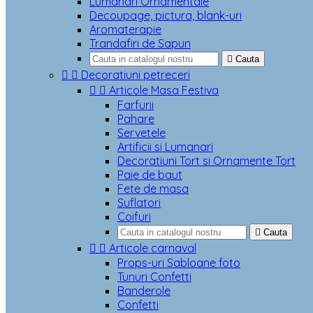
Lumanari Ornamentale
Decoupage, pictura, blank-uri
Aromaterapie
Trandafiri de Sapun

Cauta


Decoratiuni petreceri


Articole Masa Festiva
Farfurii
Pahare
Servetele
Artificii si Lumanari
Decoratiuni Tort si Ornamente Tort
Paie de baut
Fete de masa
Suflatori
Coifuri

Cauta


Articole carnaval
Props-uri Sabloane foto
Tunuri Confetti
Banderole
Confetti