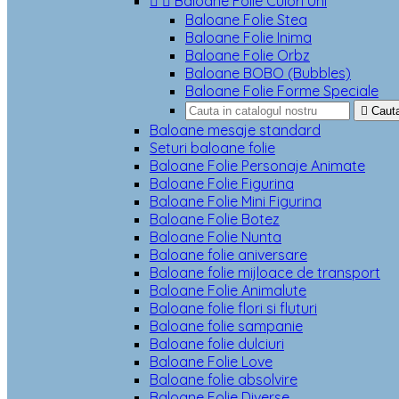


Baloane Folie Culori Uni
Baloane Folie Stea
Baloane Folie Inima
Baloane Folie Orbz
Baloane BOBO (Bubbles)
Baloane Folie Forme Speciale

Caut
Baloane mesaje standard
Seturi baloane folie
Baloane Folie Personaje Animate
Baloane Folie Figurina
Baloane Folie Mini Figurina
Baloane Folie Botez
Baloane Folie Nunta
Baloane folie aniversare
Baloane folie mijloace de transport
Baloane Folie Animalute
Baloane folie flori si fluturi
Baloane folie sampanie
Baloane folie dulciuri
Baloane Folie Love
Baloane folie absolvire
Baloane Folie Diverse