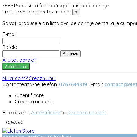
done
Produsul a fost adăugat în lista de dorințe
Trebuie să te conectezi în cont
×
Salvați produsele din lista dvs. de dorințe pentru a le cumpă
E-mail
Parola
Afiseaza
Ai uitat parola?
Autentificare
Nu ai cont? Crează unul
Contacteaza-ne
Telefon:
0767644819
E-mail:
contact@elef
Autentificare
Creeaza un cont
Bine ai venit,
Autentificare
sau
Creeaza un cont
favorite