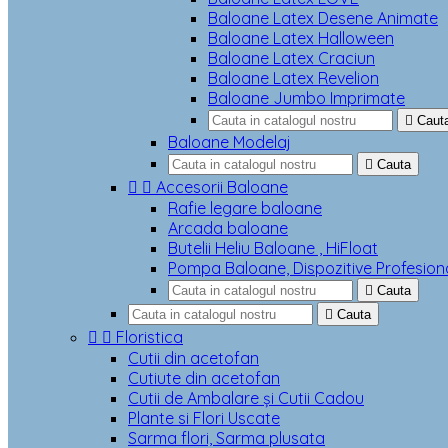
Baloane Latex Desene Animate
Baloane Latex Halloween
Baloane Latex Craciun
Baloane Latex Revelion
Baloane Jumbo Imprimate

Caut
Baloane Modelaj

Cauta


Accesorii Baloane
Rafie legare baloane
Arcada baloane
Butelii Heliu Baloane , HiFloat
Pompa Baloane, Dispozitive Profesion

Cauta

Cauta


Floristica
Cutii din acetofan
Cutiute din acetofan
Cutii de Ambalare și Cutii Cadou
Plante si Flori Uscate
Sarma flori, Sarma plusata