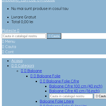
shopping_cart
Cos
:
0
Produse
Nu mai sunt produse in cosul tau
Livrare
Gratuit
Total
0,00 lei
Plateste


Cauta

Meniu

Cauta

Cont
Acasa


Categorii


Baloane


Baloane Folie


Baloane Folie Cifre
Baloane Cifre 100 cm (40 inch)
Baloane Cifre 40 cm (16 inch)

Caut
Baloane Folie Litere