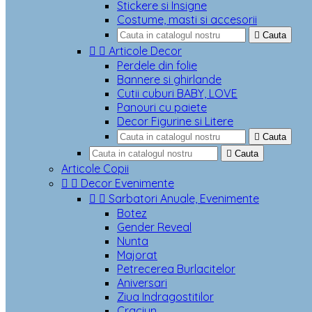
Stickere si Insigne
Costume, masti si accesorii

Cauta


Articole Decor
Perdele din folie
Bannere si ghirlande
Cutii cuburi BABY, LOVE
Panouri cu paiete
Decor Figurine si Litere

Cauta

Cauta
Articole Copii


Decor Evenimente


Sarbatori Anuale, Evenimente
Botez
Gender Reveal
Nunta
Majorat
Petrecerea Burlacitelor
Aniversari
Ziua Indragostitilor
Craciun