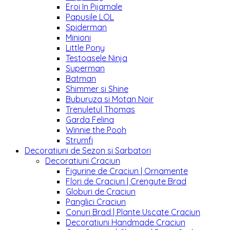
Eroi In Pijamale
Papusile LOL
Spiderman
Minioni
Little Pony
Testoasele Ninja
Superman
Batman
Shimmer si Shine
Buburuza si Motan Noir
Trenuletul Thomas
Garda Felina
Winnie the Pooh
Strumfi
Decoratiuni de Sezon si Sarbatori
Decoratiuni Craciun
Figurine de Craciun | Ornamente
Flori de Craciun | Crengute Brad
Globuri de Craciun
Panglici Craciun
Conuri Brad | Plante Uscate Craciun
Decoratiuni Handmade Craciun