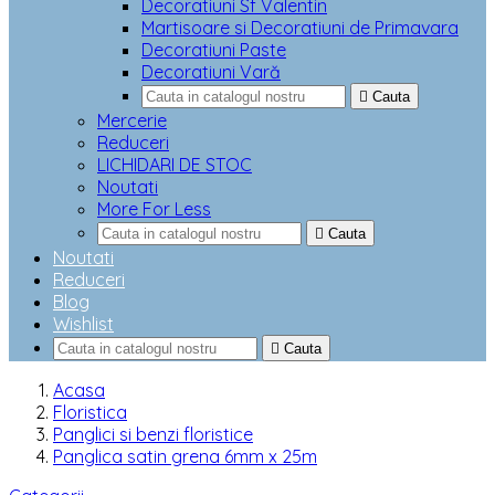
Decoratiuni Sf Valentin
Martisoare si Decoratiuni de Primavara
Decoratiuni Paste
Decoratiuni Vară

Cauta
Mercerie
Reduceri
LICHIDARI DE STOC
Noutati
More For Less

Cauta
Noutati
Reduceri
Blog
Wishlist

Cauta
Acasa
Floristica
Panglici si benzi floristice
Panglica satin grena 6mm x 25m