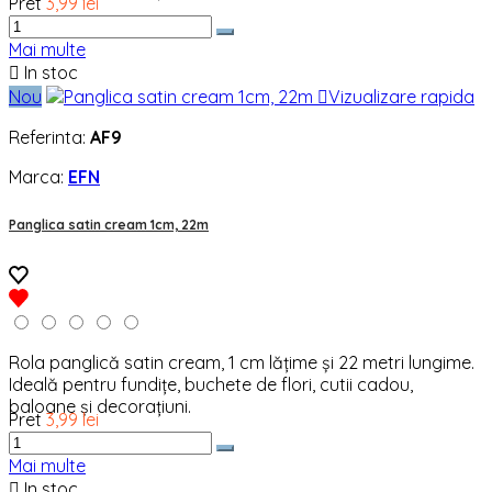
Pret
3,99 lei
Mai multe

In stoc
Nou

Vizualizare rapida
Referinta:
AF9
Marca:
EFN
Panglica satin cream 1cm, 22m
Rola panglică satin cream, 1 cm lățime și 22 metri lungime.
Ideală pentru fundițe, buchete de flori, cutii cadou,
baloane și decorațiuni.
Pret
3,99 lei
Mai multe

In stoc