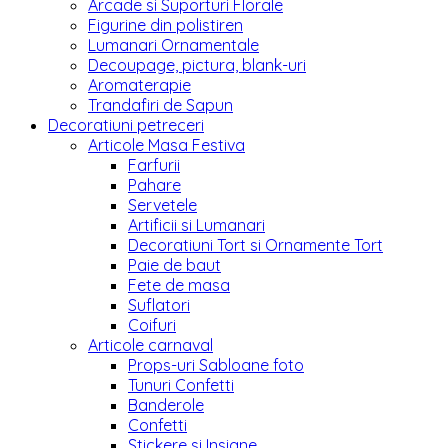
Arcade si Suporturi Florale
Figurine din polistiren
Lumanari Ornamentale
Decoupage, pictura, blank-uri
Aromaterapie
Trandafiri de Sapun
Decoratiuni petreceri
Articole Masa Festiva
Farfurii
Pahare
Servetele
Artificii si Lumanari
Decoratiuni Tort si Ornamente Tort
Paie de baut
Fete de masa
Suflatori
Coifuri
Articole carnaval
Props-uri Sabloane foto
Tunuri Confetti
Banderole
Confetti
Stickere si Insigne