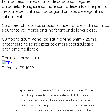
flori, accesorizarea cutiilor de cadou sau legarea
baloanelor. Panglicile satinate sunt adesea folosite pentru
invitatiile de nunta sau adaugand un plus de eleganta si
rafinament.
Cu aspectul matasos si lucios al acestor benzi din satin, cu
siguranta vei impresiona indiferent unde le vei plasa.
Cumpara acum
Panglica satin grena 6mm x 25m
si
pregateste-te sa realizezi cele mai spectaculoase
aranjamente florale.
Detalii ale produsului
Referinta
ES11089
Expedierea comenzii în 1-2 zile lucratoare. Orice
produs prezentat pe site este valabil in limita
stocului disponibil. Imaginile sunt cu caracter
informativ, culorile pot varia în funcție de setările
monitorului și lumina la care este expus produsul.