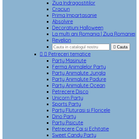
Ziua Indragostitilor
Craciun
Prima Impartasanie
Absolvire
Decoratiuni Halloween
La multi ani Romania | Ziua Romaniei
Revelion

Cauta


Petreceri tematice
Party Masinute
Ferma Animalelor Party
Party Animalute Jungla
Party Animalute Padure
Party Animalute Ocean
Petrecere Disco
Unicorn Party
Sports Party
Party Fluturasi si Floricele
Dino Party
Party Pisicute
Petrecere Cai si Echitatie
Sweet Candy Party