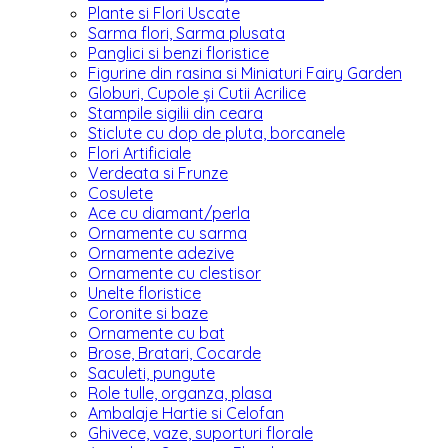
Plante si Flori Uscate
Sarma flori, Sarma plusata
Panglici si benzi floristice
Figurine din rasina si Miniaturi Fairy Garden
Globuri, Cupole și Cutii Acrilice
Stampile sigilii din ceara
Sticlute cu dop de pluta, borcanele
Flori Artificiale
Verdeata si Frunze
Cosulete
Ace cu diamant/perla
Ornamente cu sarma
Ornamente adezive
Ornamente cu clestisor
Unelte floristice
Coronite si baze
Ornamente cu bat
Brose, Bratari, Cocarde
Saculeti, pungute
Role tulle, organza, plasa
Ambalaje Hartie si Celofan
Ghivece, vaze, suporturi florale