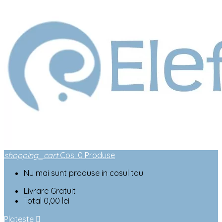
shopping_cart
Cos
:
0
Produse
Nu mai sunt produse in cosul tau
Livrare
Gratuit
Total
0,00 lei
Plateste
