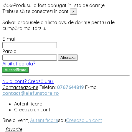
done
Produsul a fost adăugat în lista de dorințe
Trebuie să te conectezi în cont
×
Salvați produsele din lista dvs. de dorințe pentru a le
cumpăra mai târziu.
E-mail
Parola
Afiseaza
Ai uitat parola?
Autentificare
Nu ai cont? Crează unul
Contacteaza-ne
Telefon:
0767644819
E-mail:
contact@elefunstore.ro
Autentificare
Creeaza un cont
Bine ai venit,
Autentificare
sau
Creeaza un cont
favorite