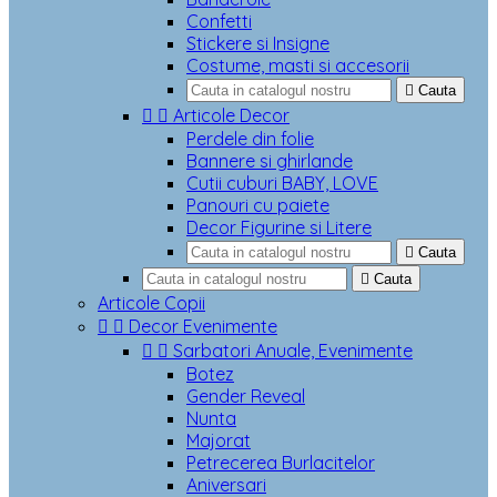
Confetti
Stickere si Insigne
Costume, masti si accesorii

Cauta


Articole Decor
Perdele din folie
Bannere si ghirlande
Cutii cuburi BABY, LOVE
Panouri cu paiete
Decor Figurine si Litere

Cauta

Cauta
Articole Copii


Decor Evenimente


Sarbatori Anuale, Evenimente
Botez
Gender Reveal
Nunta
Majorat
Petrecerea Burlacitelor
Aniversari