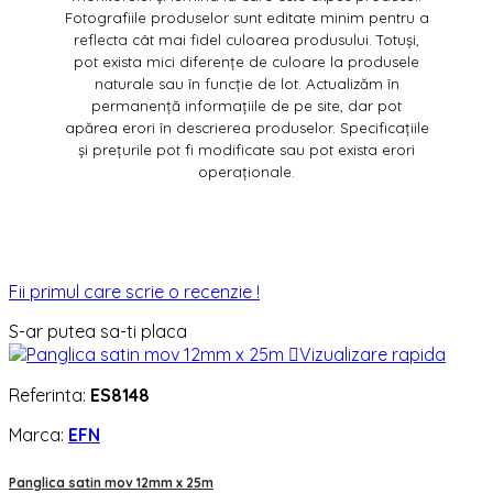
Fotografiile produselor sunt editate minim pentru a
reflecta cât mai fidel culoarea produsului. Totuși,
pot exista mici diferențe de culoare la produsele
naturale sau în funcție de lot. Actualizăm în
permanență informațiile de pe site, dar pot
apărea erori în descrierea produselor. Specificațiile
și prețurile pot fi modificate sau pot exista erori
operaționale.
Fii primul care scrie o recenzie !
S-ar putea sa-ti placa

Vizualizare rapida
Referinta:
ES8148
Marca:
EFN
Panglica satin mov 12mm x 25m