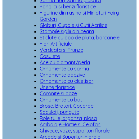
Sarma flori, Sarma plusata
Panglici si benzi floristice
Figurine din rasina si Miniaturi Fairy
Garden
Globuri, Cupole și Cutii Acrilice
Stampile sigilii din ceara
Sticlute cu dop de pluta, borcanele
Flori Artificiale
Verdeata si Frunze
Cosulete
Ace cu diamant/perla
Ornamente cu sarma
Ornamente adezive
Ornamente cu clestisor
Unelte floristice
Coronite si baze
Ornamente cu bat
Brose, Bratari, Cocarde
Saculeti, pungute
Role tulle, organza, plasa
Ambalaje Hartie si Celofan
Ghivece, vaze, suporturi florale
Arcade si Suporturi Florale