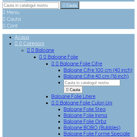

Cauta

Meniu

Cauta

Cont
Acasa


Categorii


Baloane


Baloane Folie


Baloane Folie Cifre
Baloane Cifre 100 cm (40 inch)
Baloane Cifre 40 cm (16 inch)

Cauta
Baloane Folie Litere


Baloane Folie Culori Uni
Baloane Folie Stea
Baloane Folie Inima
Baloane Folie Orbz
Baloane BOBO (Bubbles)
Baloane Folie Forme Speciale