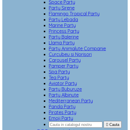
Space Party
Party Sirene
Flamingo Tropical Party
Party Lebada
Marine Party
Princess Party
Party Balerine
Llama Party
Party Animalute Companie
Curcubeu si Norisori
Carousel Party
Pamper Party
Spa Party
Tea Party
Aviator Party
Party Buburuze
Party Albinute
Mediterranean Party
Panda Party
Pirates Party
Emoji Party

Cauta