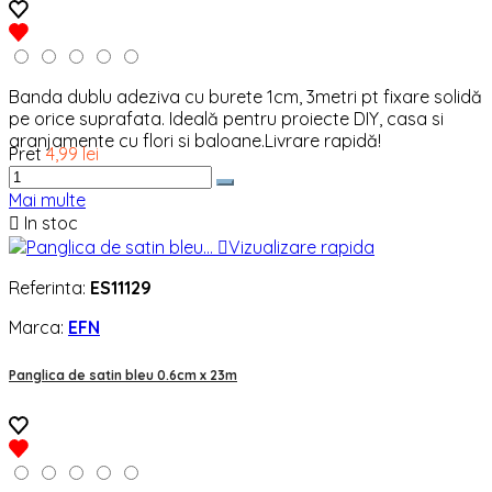
Banda dublu adeziva cu burete 1cm, 3metri pt fixare solidă
pe orice suprafata. Ideală pentru proiecte DIY, casa si
aranjamente cu flori si baloane.Livrare rapidă!
Pret
4,99 lei
Mai multe

In stoc

Vizualizare rapida
Referinta:
ES11129
Marca:
EFN
Panglica de satin bleu 0.6cm x 23m