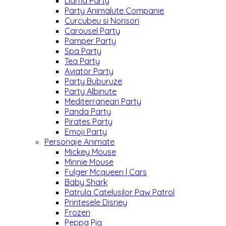
Llama Party
Party Animalute Companie
Curcubeu si Norisori
Carousel Party
Pamper Party
Spa Party
Tea Party
Aviator Party
Party Buburuze
Party Albinute
Mediterranean Party
Panda Party
Pirates Party
Emoji Party
Personaje Animate
Mickey Mouse
Minnie Mouse
Fulger Mcqueen | Cars
Baby Shark
Patrula Catelusilor Paw Patrol
Printesele Disney
Frozen
Peppa Pig