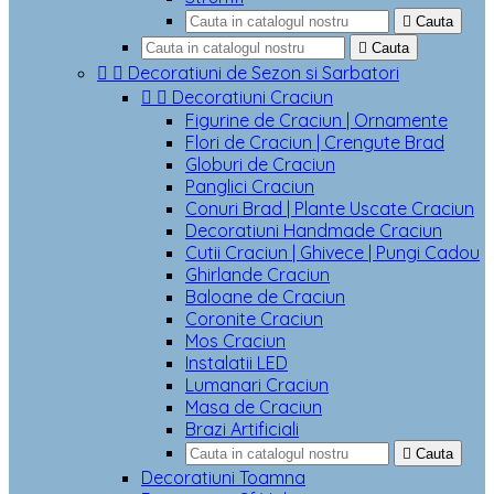

Cauta

Cauta


Decoratiuni de Sezon si Sarbatori


Decoratiuni Craciun
Figurine de Craciun | Ornamente
Flori de Craciun | Crengute Brad
Globuri de Craciun
Panglici Craciun
Conuri Brad | Plante Uscate Craciun
Decoratiuni Handmade Craciun
Cutii Craciun | Ghivece | Pungi Cadou
Ghirlande Craciun
Baloane de Craciun
Coronite Craciun
Mos Craciun
Instalatii LED
Lumanari Craciun
Masa de Craciun
Brazi Artificiali

Cauta
Decoratiuni Toamna