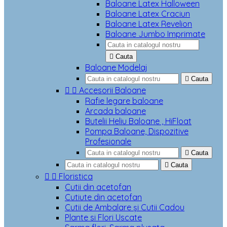
Baloane Latex Halloween
Baloane Latex Craciun
Baloane Latex Revelion
Baloane Jumbo Imprimate

Cauta
Baloane Modelaj

Cauta


Accesorii Baloane
Rafie legare baloane
Arcada baloane
Butelii Heliu Baloane , HiFloat
Pompa Baloane, Dispozitive
Profesionale

Cauta

Cauta


Floristica
Cutii din acetofan
Cutiute din acetofan
Cutii de Ambalare și Cutii Cadou
Plante si Flori Uscate