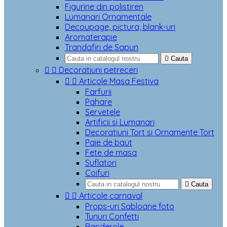
Figurine din polistiren
Lumanari Ornamentale
Decoupage, pictura, blank-uri
Aromaterapie
Trandafiri de Sapun

Cauta


Decoratiuni petreceri


Articole Masa Festiva
Farfurii
Pahare
Servetele
Artificii si Lumanari
Decoratiuni Tort si Ornamente Tort
Paie de baut
Fete de masa
Suflatori
Coifuri

Cauta


Articole carnaval
Props-uri Sabloane foto
Tunuri Confetti
Banderole