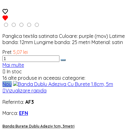
Panglica textila satinata Culoare: purple (mov) Latime
banda: 12mm Lungime banda: 25 metri Material: satin
Pret
5,07 lei
Mai multe

In stoc
16 alte produse in aceeasi categorie:
Nou

Vizualizare rapida
Referinta:
AF3
Marca:
EFN
Banda Burete Dublu Adeziv 1cm, 3metri