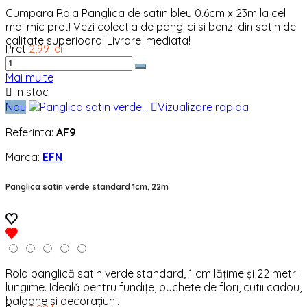
Cumpara Rola Panglica de satin bleu 0.6cm x 23m la cel
mai mic pret! Vezi colectia de panglici si benzi din satin de
calitate superioara! Livrare imediata!
Pret
2,99 lei
Mai multe

In stoc
Nou

Vizualizare rapida
Referinta:
AF9
Marca:
EFN
Panglica satin verde standard 1cm, 22m
Rola panglică satin verde standard, 1 cm lățime și 22 metri
lungime. Ideală pentru fundițe, buchete de flori, cutii cadou,
baloane și decorațiuni.