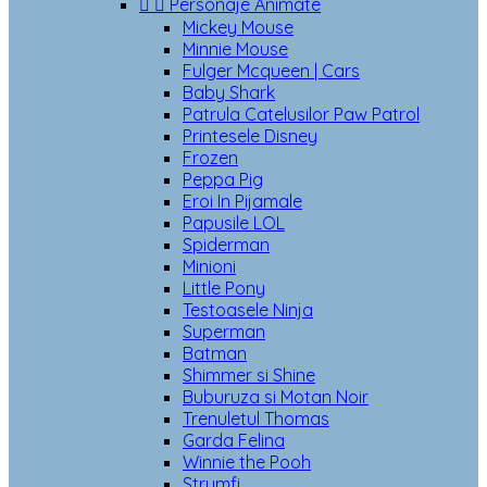


Personaje Animate
Mickey Mouse
Minnie Mouse
Fulger Mcqueen | Cars
Baby Shark
Patrula Catelusilor Paw Patrol
Printesele Disney
Frozen
Peppa Pig
Eroi In Pijamale
Papusile LOL
Spiderman
Minioni
Little Pony
Testoasele Ninja
Superman
Batman
Shimmer si Shine
Buburuza si Motan Noir
Trenuletul Thomas
Garda Felina
Winnie the Pooh
Strumfi