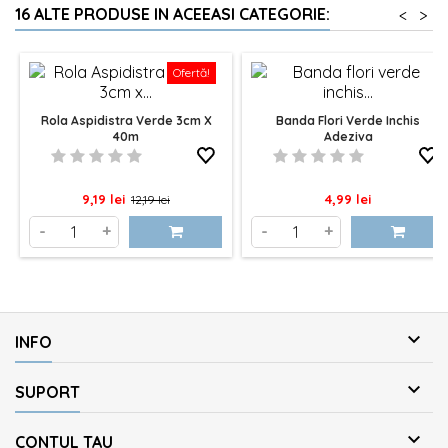
16 ALTE PRODUSE IN ACEEASI CATEGORIE:
<
>
Ofertă!
Rola Aspidistra Verde 3cm X
Banda Flori Verde Inchis
40m
Adeziva
Pret
Pret
Pret
9,19 lei
4,99 lei
12,19 lei
de
-
+
-
+
baza

INFO

SUPORT

CONTUL TAU