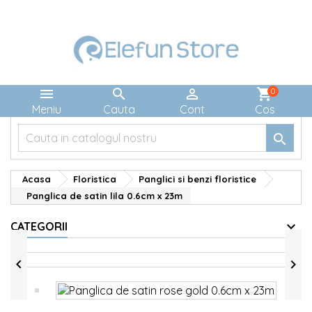



shopping_cart
0
Meniu
Cauta
Cont
Cos

Acasa
Floristica
Panglici si benzi floristice
Panglica de satin lila 0.6cm x 23m
CATEGORII

