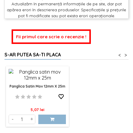
Actualizăm în permanență informațiile de pe site, dar pot
apărea erori în descrierea produselor. Specificațiile și prețurile
pot fi modificate sau pot exista erori operaționale.
Fii primul care scrie o recenzie !
S-AR PUTEA SA-TI PLACA
<
>
Panglica Satin Mov 12mm X 25m
Pret
5,07 lei
-
+