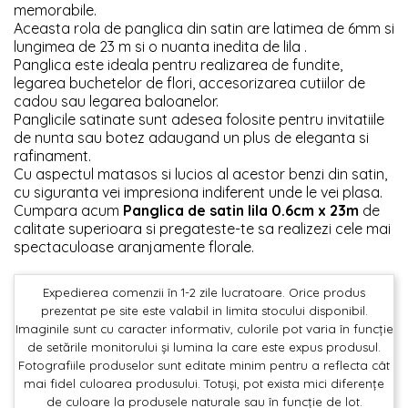
memorabile.
Aceasta rola de panglica din satin are latimea de 6mm si
lungimea de 23 m si o nuanta inedita de lila .
Panglica este ideala pentru realizarea de fundite,
legarea buchetelor de flori, accesorizarea cutiilor de
cadou sau legarea baloanelor.
Panglicile satinate sunt adesea folosite pentru invitatiile
de nunta sau botez adaugand un plus de eleganta si
rafinament.
Cu aspectul matasos si lucios al acestor benzi din satin,
cu siguranta vei impresiona indiferent unde le vei plasa.
Cumpara acum
Panglica de satin lila 0.6cm x 23m
de
calitate superioara si pregateste-te sa realizezi cele mai
spectaculoase aranjamente florale.
Expedierea comenzii în 1-2 zile lucratoare. Orice produs
prezentat pe site este valabil in limita stocului disponibil.
Imaginile sunt cu caracter informativ, culorile pot varia în funcție
de setările monitorului și lumina la care este expus produsul.
Fotografiile produselor sunt editate minim pentru a reflecta cât
mai fidel culoarea produsului. Totuși, pot exista mici diferențe
de culoare la produsele naturale sau în funcție de lot.