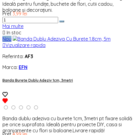
Ideală pentru fundițe, buchete de flori, cutii cadou,
baloane și decorațiuni.
Pret
3,99 lei
Mai multe

In stoc
Nou

Vizualizare rapida
Referinta:
AF3
Marca:
EFN
Banda Burete Dublu Adeziv 1cm, 3metri
Banda dublu adeziva cu burete 1cm, 3metri pt fixare solidă
pe orice suprafata. Ideală pentru proiecte DIY, casa si
aranjamente cu flori si baloane.Livrare rapidă!
Pret
4,99 lei