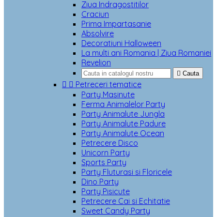
Ziua Indragostitilor
Craciun
Prima Impartasanie
Absolvire
Decoratiuni Halloween
La multi ani Romania | Ziua Romaniei
Revelion

Cauta


Petreceri tematice
Party Masinute
Ferma Animalelor Party
Party Animalute Jungla
Party Animalute Padure
Party Animalute Ocean
Petrecere Disco
Unicorn Party
Sports Party
Party Fluturasi si Floricele
Dino Party
Party Pisicute
Petrecere Cai si Echitatie
Sweet Candy Party