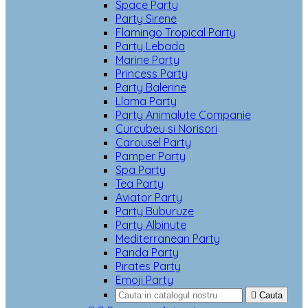
Space Party
Party Sirene
Flamingo Tropical Party
Party Lebada
Marine Party
Princess Party
Party Balerine
Llama Party
Party Animalute Companie
Curcubeu si Norisori
Carousel Party
Pamper Party
Spa Party
Tea Party
Aviator Party
Party Buburuze
Party Albinute
Mediterranean Party
Panda Party
Pirates Party
Emoji Party

Cauta