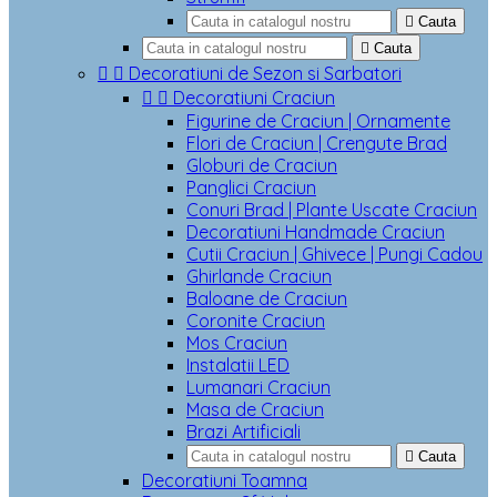

Cauta

Cauta


Decoratiuni de Sezon si Sarbatori


Decoratiuni Craciun
Figurine de Craciun | Ornamente
Flori de Craciun | Crengute Brad
Globuri de Craciun
Panglici Craciun
Conuri Brad | Plante Uscate Craciun
Decoratiuni Handmade Craciun
Cutii Craciun | Ghivece | Pungi Cadou
Ghirlande Craciun
Baloane de Craciun
Coronite Craciun
Mos Craciun
Instalatii LED
Lumanari Craciun
Masa de Craciun
Brazi Artificiali

Cauta
Decoratiuni Toamna