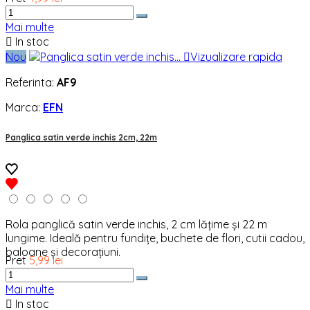
Mai multe

In stoc
Nou

Vizualizare rapida
Referinta:
AF9
Marca:
EFN
Panglica satin verde inchis 2cm, 22m
Rola panglică satin verde inchis, 2 cm lățime și 22 m
lungime. Ideală pentru fundițe, buchete de flori, cutii cadou,
baloane și decorațiuni.
Pret
5,99 lei
Mai multe

In stoc