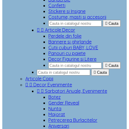
Confetti
Stickere si Insigne
Costume, masti si accesorii

Cauta


Articole Decor
Perdele din folie
Bannere si ghirlande
Cutii cuburi BABY, LOVE
Panouri cu paiete
Decor Figurine si Litere

Cauta

Cauta
Articole Copii


Decor Evenimente


Sarbatori Anuale, Evenimente
Botez
Gender Reveal
Nunta
Majorat
Petrecerea Burlacitelor
Aniversari