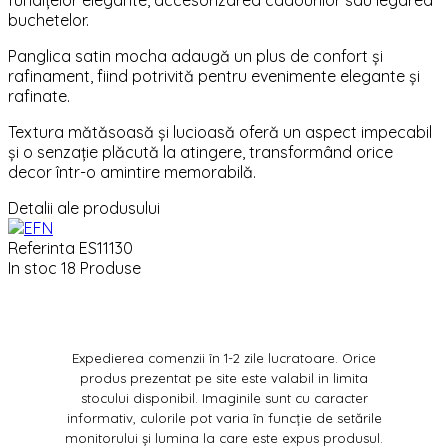
fundițelor elegante, accesorizarea cadourilor sau legarea
buchetelor.
Panglica satin mocha adaugă un plus de confort și
rafinament, fiind potrivită pentru evenimente elegante și
rafinate.
Textura mătăsoasă și lucioasă oferă un aspect impecabil
și o senzație plăcută la atingere, transformând orice
decor într-o amintire memorabilă.
Detalii ale produsului
Referinta
ES11130
In stoc
18 Produse
Expedierea comenzii în 1-2 zile lucratoare. Orice
produs prezentat pe site este valabil in limita
stocului disponibil. Imaginile sunt cu caracter
informativ, culorile pot varia în funcție de setările
monitorului și lumina la care este expus produsul.