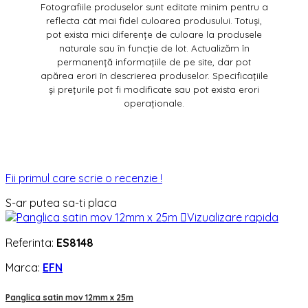
Fotografiile produselor sunt editate minim pentru a
reflecta cât mai fidel culoarea produsului. Totuși,
pot exista mici diferențe de culoare la produsele
naturale sau în funcție de lot. Actualizăm în
permanență informațiile de pe site, dar pot
apărea erori în descrierea produselor. Specificațiile
și prețurile pot fi modificate sau pot exista erori
operaționale.
Fii primul care scrie o recenzie !
S-ar putea sa-ti placa

Vizualizare rapida
Referinta:
ES8148
Marca:
EFN
Panglica satin mov 12mm x 25m