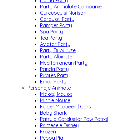
Llama Party
Party Animalute Companie
Curcubeu si Norisori
Carousel Party
Pamper Party
Spa Party
Tea Party
Aviator Party
Party Buburuze
Party Albinute
Mediterranean Party
Panda Party
Pirates Party
Emoji Party
Personaje Animate
Mickey Mouse
Minnie Mouse
Fulger Mcqueen | Cars
Baby Shark
Patrula Catelusilor Paw Patrol
Printesele Disney
Frozen
Peppa Pig