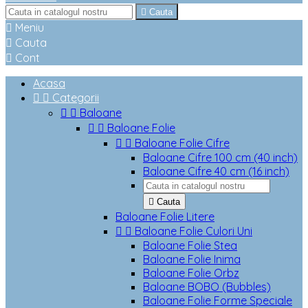

Cauta

Meniu

Cauta

Cont
Acasa


Categorii


Baloane


Baloane Folie


Baloane Folie Cifre
Baloane Cifre 100 cm (40 inch)
Baloane Cifre 40 cm (16 inch)

Cauta
Baloane Folie Litere


Baloane Folie Culori Uni
Baloane Folie Stea
Baloane Folie Inima
Baloane Folie Orbz
Baloane BOBO (Bubbles)
Baloane Folie Forme Speciale