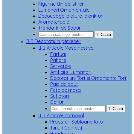
Figurine din polistiren
Lumanari Ornamentale
Decoupage, pictura, blank-uri
Aromaterapie
Trandafiri de Sapun

Cauta


Decoratiuni petreceri


Articole Masa Festiva
Farfurii
Pahare
Servetele
Artificii si Lumanari
Decoratiuni Tort si Ornamente Tort
Paie de baut
Fete de masa
Suflatori
Coifuri

Cauta


Articole carnaval
Props-uri Sabloane foto
Tunuri Confetti
Banderole