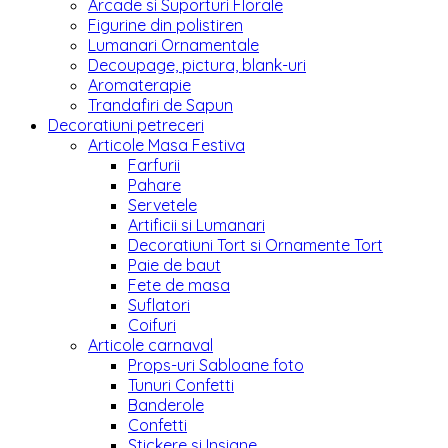
Arcade si Suporturi Florale
Figurine din polistiren
Lumanari Ornamentale
Decoupage, pictura, blank-uri
Aromaterapie
Trandafiri de Sapun
Decoratiuni petreceri
Articole Masa Festiva
Farfurii
Pahare
Servetele
Artificii si Lumanari
Decoratiuni Tort si Ornamente Tort
Paie de baut
Fete de masa
Suflatori
Coifuri
Articole carnaval
Props-uri Sabloane foto
Tunuri Confetti
Banderole
Confetti
Stickere si Insigne