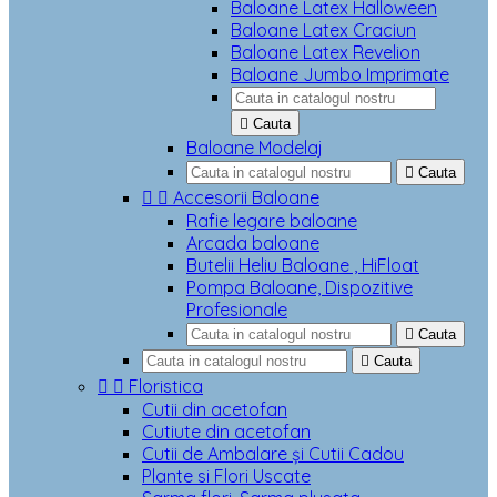
Baloane Latex Halloween
Baloane Latex Craciun
Baloane Latex Revelion
Baloane Jumbo Imprimate

Cauta
Baloane Modelaj

Cauta


Accesorii Baloane
Rafie legare baloane
Arcada baloane
Butelii Heliu Baloane , HiFloat
Pompa Baloane, Dispozitive
Profesionale

Cauta

Cauta


Floristica
Cutii din acetofan
Cutiute din acetofan
Cutii de Ambalare și Cutii Cadou
Plante si Flori Uscate