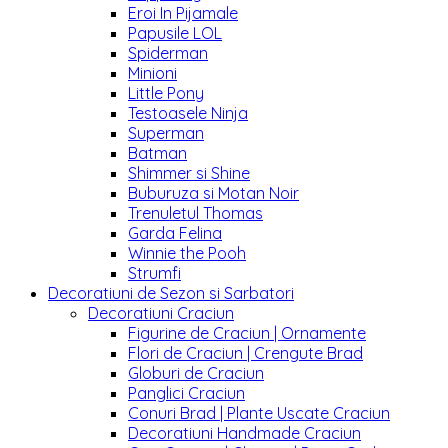
Eroi In Pijamale
Papusile LOL
Spiderman
Minioni
Little Pony
Testoasele Ninja
Superman
Batman
Shimmer si Shine
Buburuza si Motan Noir
Trenuletul Thomas
Garda Felina
Winnie the Pooh
Strumfi
Decoratiuni de Sezon si Sarbatori
Decoratiuni Craciun
Figurine de Craciun | Ornamente
Flori de Craciun | Crengute Brad
Globuri de Craciun
Panglici Craciun
Conuri Brad | Plante Uscate Craciun
Decoratiuni Handmade Craciun