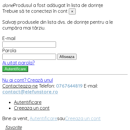
done
Produsul a fost adăugat în lista de dorințe
Trebuie să te conectezi în cont
×
Salvați produsele din lista dvs. de dorințe pentru a le
cumpăra mai târziu.
E-mail
Parola
Afiseaza
Ai uitat parola?
Autentificare
Nu ai cont? Crează unul
Contacteaza-ne
Telefon:
0767644819
E-mail:
contact@elefunstore.ro
Autentificare
Creeaza un cont
Bine ai venit,
Autentificare
sau
Creeaza un cont
favorite