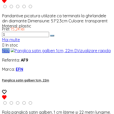
Pandantive picatura utilizate ca terminatii la ghirlandele
din diamante Dimensiune: 5.1*2.3cm Culoare: transparent
Material: plastic
Pret
15,24 lei
Mai multe

In stoc
Nou

Vizualizare rapida
Referinta:
AF9
Marca:
EFN
Panglica satin galben 1cm, 22m
Rola panglică satin galben, 1 cm lățime și 22 metri lungime.