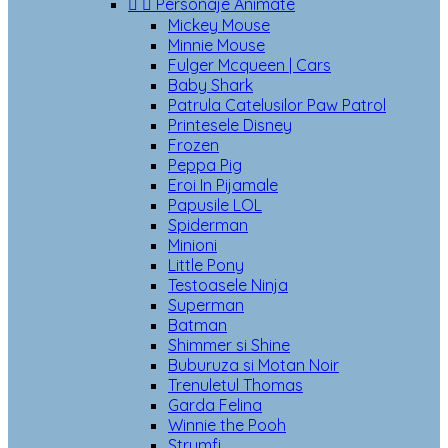


Personaje Animate
Mickey Mouse
Minnie Mouse
Fulger Mcqueen | Cars
Baby Shark
Patrula Catelusilor Paw Patrol
Printesele Disney
Frozen
Peppa Pig
Eroi In Pijamale
Papusile LOL
Spiderman
Minioni
Little Pony
Testoasele Ninja
Superman
Batman
Shimmer si Shine
Buburuza si Motan Noir
Trenuletul Thomas
Garda Felina
Winnie the Pooh
Strumfi