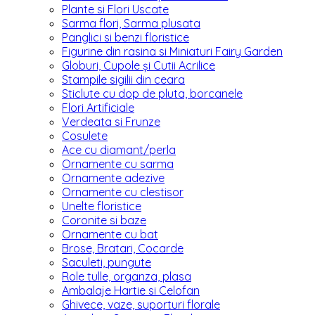
Plante si Flori Uscate
Sarma flori, Sarma plusata
Panglici si benzi floristice
Figurine din rasina si Miniaturi Fairy Garden
Globuri, Cupole și Cutii Acrilice
Stampile sigilii din ceara
Sticlute cu dop de pluta, borcanele
Flori Artificiale
Verdeata si Frunze
Cosulete
Ace cu diamant/perla
Ornamente cu sarma
Ornamente adezive
Ornamente cu clestisor
Unelte floristice
Coronite si baze
Ornamente cu bat
Brose, Bratari, Cocarde
Saculeti, pungute
Role tulle, organza, plasa
Ambalaje Hartie si Celofan
Ghivece, vaze, suporturi florale