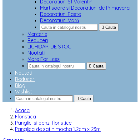
Decoratiuni Sf Valentin
Martisoare si Decoratiuni de Primavara
Decoratiuni Paste
Decoratiuni Vară

Cauta
Mercerie
Reduceri
LICHIDARI DE STOC
Noutati
More For Less

Cauta
Noutati
Reduceri
Blog
Wishlist

Cauta
Acasa
Floristica
Panglici si benzi floristice
Panglica de satin mocha 1.2cm x 23m