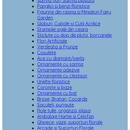
Sarma flori, Sarma plusata
Panglici si benzi floristice
Figurine din rasina si Miniaturi Fairy
Garden
Globuri, Cupole și Cutii Acrilice
Stampile sigilii din ceara
Sticlute cu dop de pluta, borcanele
Flori Artificiale
Verdeata si Frunze
Cosulete
Ace cu diamant/perla
Ornamente cu sarma
Ornamente adezive
Ornamente cu clestisor
Unelte floristice
Coronite si baze
Ornamente cu bat
Brose, Bratari, Cocarde
Saculeti, pungute
Role tulle, organza, plasa
Ambalaje Hartie si Celofan
Ghivece, vaze, suporturi florale
Arcade si Suporturi Florale