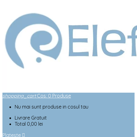
shopping_cart
Cos
:
0
Produse
Nu mai sunt produse in cosul tau
Livrare
Gratuit
Total
0,00 lei
Plateste
