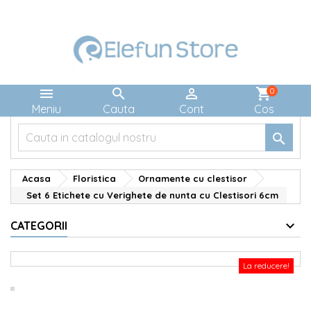



shopping_cart
0
Meniu
Cauta
Cont
Cos

Acasa
Floristica
Ornamente cu clestisor
Set 6 Etichete cu Verighete de nunta cu Clestisori 6cm
CATEGORII
La reducere!