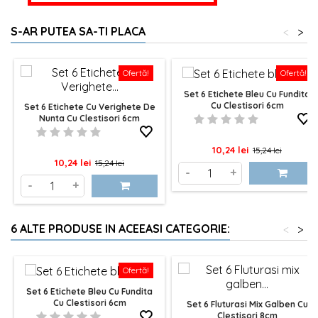
S-AR PUTEA SA-TI PLACA
<
>
Ofertă!
Ofertă!
Set 6 Etichete Bleu Cu Fundita
Cu Clestisori 6cm
Set 6 Etichete Cu Verighete De
Nunta Cu Clestisori 6cm
Pret
Pret
10,24 lei
15,24 lei
Pret
Pret
10,24 lei
15,24 lei
de
-
+
de
-
+
baza
baza
6 ALTE PRODUSE IN ACEEASI CATEGORIE:
<
>
Ofertă!
Set 6 Etichete Bleu Cu Fundita
Cu Clestisori 6cm
Set 6 Fluturasi Mix Galben Cu
Clestisori 8cm