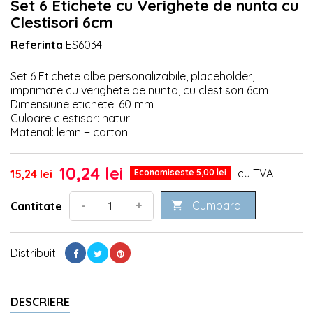
Set 6 Etichete cu Verighete de nunta cu
Clestisori 6cm
Referinta
ES6034
Set 6 Etichete albe personalizabile, placeholder,
imprimate cu verighete de nunta, cu clestisori 6cm
Dimensiune etichete: 60 mm
Culoare clestisor: natur
Material: lemn + carton
10,24 lei
cu TVA
15,24 lei
Economiseste 5,00 lei
Cumpara
-
+
Cantitate

Distribuiti
DESCRIERE