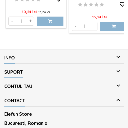
Pret
Pret
10,24 lei
15,24 lei
Pret
15,24 lei
de
-
+
-
+
baza

INFO

SUPORT

CONTUL TAU

CONTACT
Elefun Store
Bucuresti, Romania