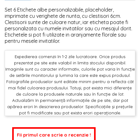
Set 6 Etichete albe personalizabile, placeholder,
imprimate cu verighete de nunta, cu clestisori 6cm.
Clestisorii sunte de culoare natur, iar eticheta poate fi
personalizata cu numele invitatilor sau cu mesajul dorit.
Etichetele si pot fi utilizate in aranjamente florale sau
pentru mesele invitatilor.
Expedierea comenzii în 1-2 zile lucratoare. Orice produs
prezentat pe site este valabil in limita stocului disponibil.
Imaginile sunt cu caracter informativ, culorile pot varia în funcție
de setările monitorului și lumina la care este expus produsul.
Fotografiile produselor sunt editate minim pentru a reflecta cât
mai fidel culoarea produsului. Totuși, pot exista mici diferențe
de culoare la produsele naturale sau în funcție de lot.
Actualizăm în permanență informațiile de pe site, dar pot
apărea erori în descrierea produselor. Specificațiile și prețurile
pot fi modificate sau pot exista erori operaționale.
Fii primul care scrie o recenzie !