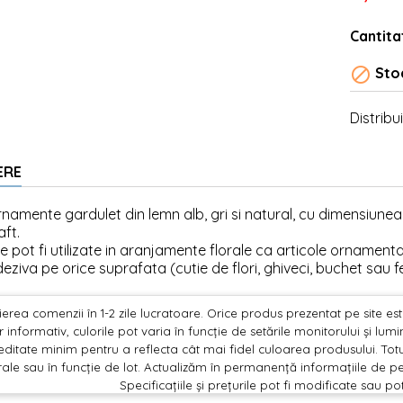
Cantita

Stoc
Distribui
ERE
rnamente gardulet din lemn alb, gri si natural, cu dimensiune
aft.
le pot fi utilizate in aranjamente florale ca articole ornamental
eziva pe orice suprafata (cutie de flori, ghiveci, buchet sau fel
erea comenzii în 1-2 zile lucratoare. Orice produs prezentat pe site este 
 informativ, culorile pot varia în funcție de setările monitorului și lu
editate minim pentru a reflecta cât mai fidel culoarea produsului. Totu
ale sau în funcție de lot. Actualizăm în permanență informațiile de pe
Specificațiile și prețurile pot fi modificate sau po