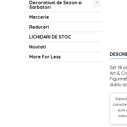
Decoratiuni de Sezon si
Sarbatori
Mercerie
Reduceri
LICHIDARI DE STOC
Noutati
DESCRI
More For Less
Set 18 o
Art & Cr
Figurine
dublu ad
Expedi
caracter
sunt 
natur