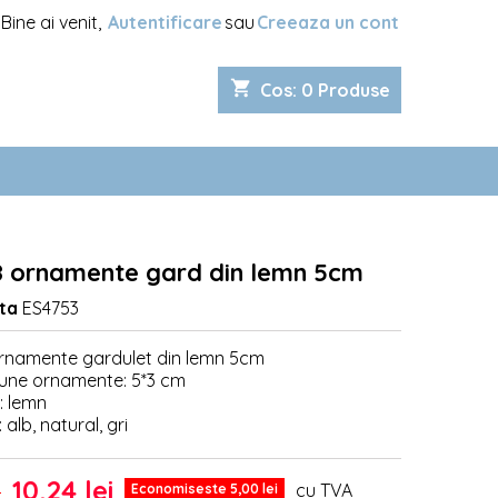
Bine ai venit,
Autentificare
sau
Creeaza un cont
shopping_cart
Cos
:
0
Produse
8 ornamente gard din lemn 5cm
ta
ES4753
ornamente gardulet din lemn 5cm
une ornamente: 5*3 cm
: lemn
 alb, natural, gri
10,24 lei
cu TVA
i
Economiseste 5,00 lei