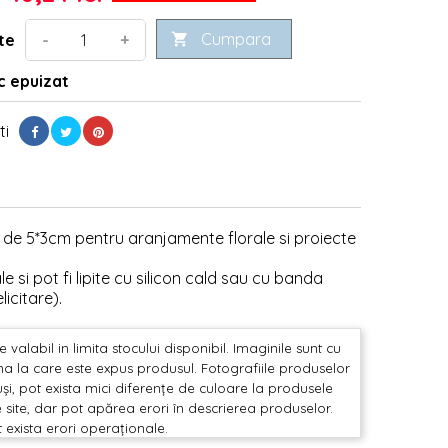
Cumpara
-
+
te

 epuizat
ti
a de 5*3cm pentru aranjamente florale si proiecte
e si pot fi lipite cu silicon cald sau cu banda
icitare).
valabil in limita stocului disponibil. Imaginile sunt cu
mina la care este expus produsul. Fotografiile produselor
și, pot exista mici diferențe de culoare la produsele
 site, dar pot apărea erori în descrierea produselor.
t exista erori operaționale.