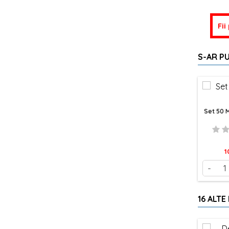
Fii
S-AR PU
Set 50 M
P
1
-
16 ALTE