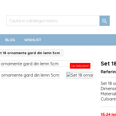

BLOG
WISHLIST
t 18 ornamente gard din lemn 5cm
Set 1
La reducere!
Referin
Set 18 
Dimensi
Material
Culoare:
15,24 le