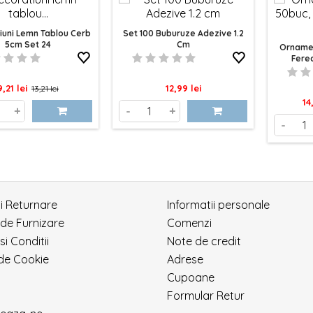
iuni Lemn Tablou Cerb
Set 100 Buburuze Adezive 1.2
5cm Set 24
Cm
Ornamen
Fere
Pret
Pret
Pret
9,21 lei
12,99 lei
13,21 lei
Pr
14
de
+
-
+
-
baza
si Returnare
Informatii personale
 de Furnizare
Comenzi
si Conditii
Note de credit
 de Cookie
Adrese
Cupoane
Formular Retur