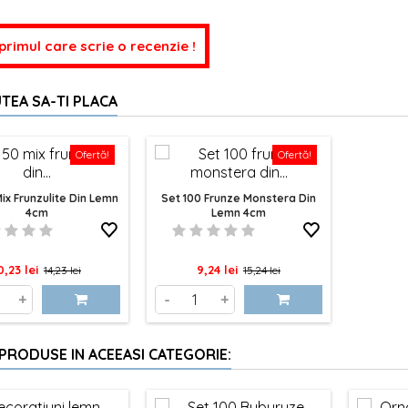
 primul care scrie o recenzie !
TEA SA-TI PLACA
Ofertă!
Ofertă!
ix Frunzulite Din Lemn
Set 100 Frunze Monstera Din
4cm
Lemn 4cm
ret
Pret
Pret
Pret
0,23 lei
9,24 lei
14,23 lei
15,24 lei
de
de
+
-
+
baza
baza
 PRODUSE IN ACEEASI CATEGORIE: