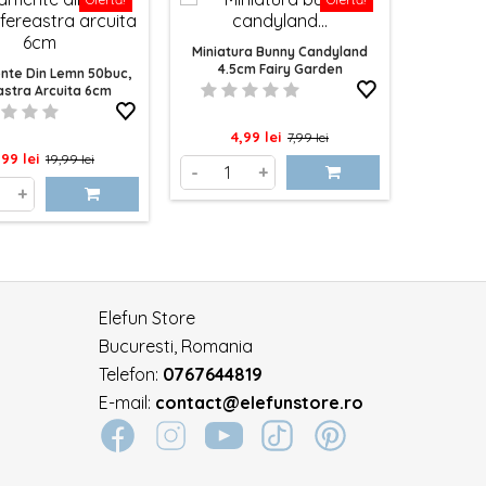
Miniatura Bunny Candyland
Set 24 Fi
4.5cm Fairy Garden
te Din Lemn 50buc,
astra Arcuita 6cm
Pret
Pret
Pre
4,99 lei
20,
7,99 lei
et
Pret
,99 lei
19,99 lei
de
-
+
-
de
+
baza
baza
Elefun Store
Bucuresti, Romania
Telefon:
0767644819
E-mail:
contact@elefunstore.ro