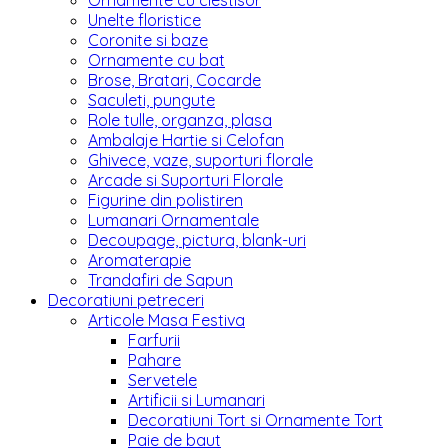
Ornamente cu clestisor
Unelte floristice
Coronite si baze
Ornamente cu bat
Brose, Bratari, Cocarde
Saculeti, pungute
Role tulle, organza, plasa
Ambalaje Hartie si Celofan
Ghivece, vaze, suporturi florale
Arcade si Suporturi Florale
Figurine din polistiren
Lumanari Ornamentale
Decoupage, pictura, blank-uri
Aromaterapie
Trandafiri de Sapun
Decoratiuni petreceri
Articole Masa Festiva
Farfurii
Pahare
Servetele
Artificii si Lumanari
Decoratiuni Tort si Ornamente Tort
Paie de baut