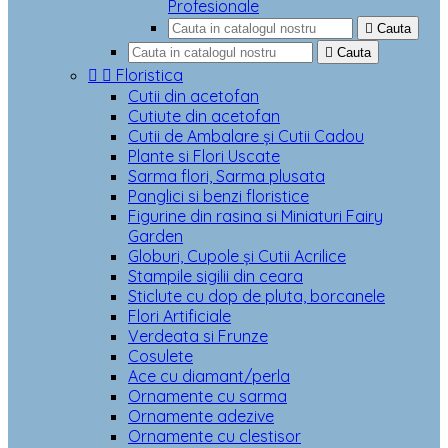
Profesionale

Cauta

Cauta


Floristica
Cutii din acetofan
Cutiute din acetofan
Cutii de Ambalare și Cutii Cadou
Plante si Flori Uscate
Sarma flori, Sarma plusata
Panglici si benzi floristice
Figurine din rasina si Miniaturi Fairy
Garden
Globuri, Cupole și Cutii Acrilice
Stampile sigilii din ceara
Sticlute cu dop de pluta, borcanele
Flori Artificiale
Verdeata si Frunze
Cosulete
Ace cu diamant/perla
Ornamente cu sarma
Ornamente adezive
Ornamente cu clestisor