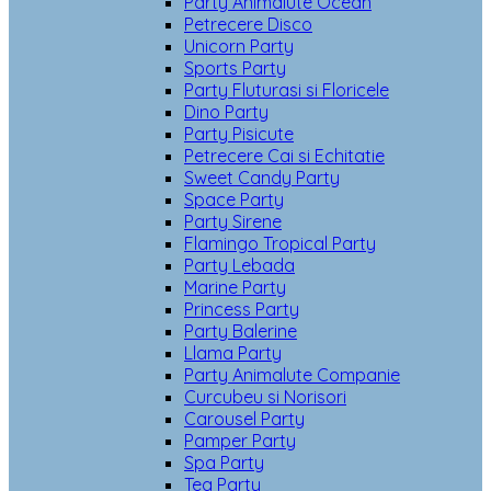
Party Animalute Ocean
Petrecere Disco
Unicorn Party
Sports Party
Party Fluturasi si Floricele
Dino Party
Party Pisicute
Petrecere Cai si Echitatie
Sweet Candy Party
Space Party
Party Sirene
Flamingo Tropical Party
Party Lebada
Marine Party
Princess Party
Party Balerine
Llama Party
Party Animalute Companie
Curcubeu si Norisori
Carousel Party
Pamper Party
Spa Party
Tea Party