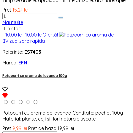
Timp de ardere: aprox. 30 minute Utilizare: aromaterapie
Pret
15,24 lei
Mai multe

In stoc
- 10,00 lei
-10,00 lei
Ofertă!

Vizualizare rapida
Referinta:
ES7403
Marca:
EFN
Potpourri cu aroma de lavanda 100g
Potpourri cu aroma de lavanda Cantitate: pachet 100g
Material: plante, coji si flori naturale uscate
Pret
9,99 lei
Pret de baza
19,99 lei