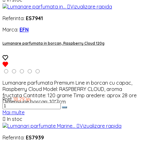

Vizualizare rapida
Referinta:
ES7941
Marca:
EFN
Lumanare parfumata in borcan, Raspberry Cloud 120g
Lumanare parfumata Premium Line in borcan cu capac,
Raspberry Cloud Model: RASPBERRY CLOUD, aroma
fructata Cantitate: 120 grame Timp aredere: aprox 28 ore
Pret
18,29 lei
Dimensiune borcan: 10*7cm
Mai multe

In stoc

Vizualizare rapida
Referinta:
ES7939