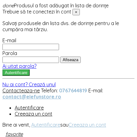
done
Produsul a fost adăugat în lista de dorințe
Trebuie să te conectezi în cont
×
Salvați produsele din lista dvs. de dorințe pentru a le
cumpăra mai târziu.
E-mail
Parola
Afiseaza
Ai uitat parola?
Autentificare
Nu ai cont? Crează unul
Contacteaza-ne
Telefon:
0767644819
E-mail:
contact@elefunstore.ro
Autentificare
Creeaza un cont
Bine ai venit,
Autentificare
sau
Creeaza un cont
favorite