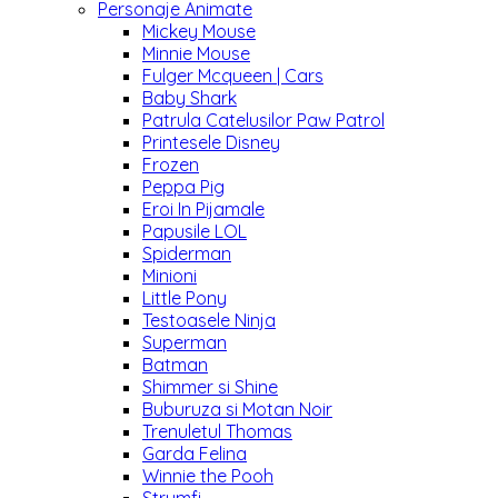
Personaje Animate
Mickey Mouse
Minnie Mouse
Fulger Mcqueen | Cars
Baby Shark
Patrula Catelusilor Paw Patrol
Printesele Disney
Frozen
Peppa Pig
Eroi In Pijamale
Papusile LOL
Spiderman
Minioni
Little Pony
Testoasele Ninja
Superman
Batman
Shimmer si Shine
Buburuza si Motan Noir
Trenuletul Thomas
Garda Felina
Winnie the Pooh