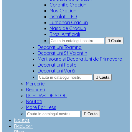
Coronite Craciun
Mos Craciun
Instalatii LED
Lumanari Craciun
Masa de Craciun
Brazi Artificiali

Cauta
Decoratiuni Toamna
Decoratiuni Sf Valentin
Martisoare si Decoratiuni de Primavara
Decoratiuni Paste
Decoratiuni Vară

Cauta
Mercerie
Reduceri
LICHIDARI DE STOC
Noutati
More For Less

Cauta
Noutati
Reduceri