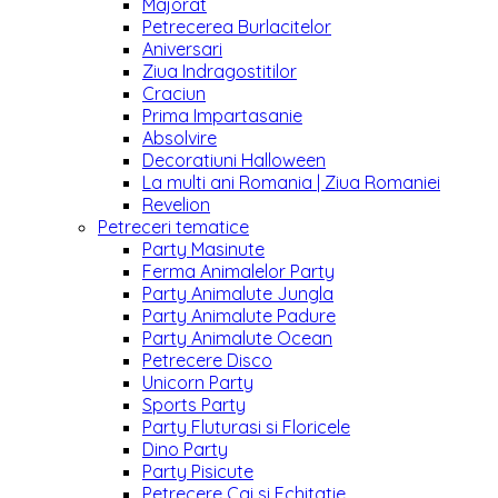
Majorat
Petrecerea Burlacitelor
Aniversari
Ziua Indragostitilor
Craciun
Prima Impartasanie
Absolvire
Decoratiuni Halloween
La multi ani Romania | Ziua Romaniei
Revelion
Petreceri tematice
Party Masinute
Ferma Animalelor Party
Party Animalute Jungla
Party Animalute Padure
Party Animalute Ocean
Petrecere Disco
Unicorn Party
Sports Party
Party Fluturasi si Floricele
Dino Party
Party Pisicute
Petrecere Cai si Echitatie