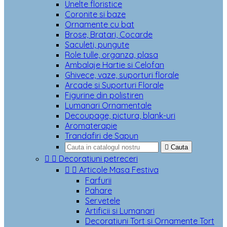
Unelte floristice
Coronite si baze
Ornamente cu bat
Brose, Bratari, Cocarde
Saculeti, pungute
Role tulle, organza, plasa
Ambalaje Hartie si Celofan
Ghivece, vaze, suporturi florale
Arcade si Suporturi Florale
Figurine din polistiren
Lumanari Ornamentale
Decoupage, pictura, blank-uri
Aromaterapie
Trandafiri de Sapun

Cauta


Decoratiuni petreceri


Articole Masa Festiva
Farfurii
Pahare
Servetele
Artificii si Lumanari
Decoratiuni Tort si Ornamente Tort