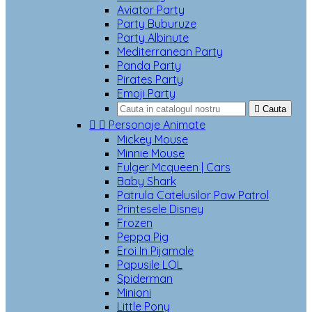
Aviator Party
Party Buburuze
Party Albinute
Mediterranean Party
Panda Party
Pirates Party
Emoji Party

Cauta


Personaje Animate
Mickey Mouse
Minnie Mouse
Fulger Mcqueen | Cars
Baby Shark
Patrula Catelusilor Paw Patrol
Printesele Disney
Frozen
Peppa Pig
Eroi In Pijamale
Papusile LOL
Spiderman
Minioni
Little Pony