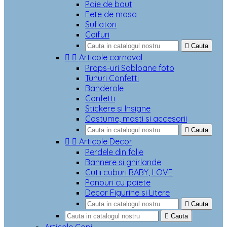
Paie de baut
Fete de masa
Suflatori
Coifuri

Cauta


Articole carnaval
Props-uri Sabloane foto
Tunuri Confetti
Banderole
Confetti
Stickere si Insigne
Costume, masti si accesorii

Cauta


Articole Decor
Perdele din folie
Bannere si ghirlande
Cutii cuburi BABY, LOVE
Panouri cu paiete
Decor Figurine si Litere

Cauta

Cauta