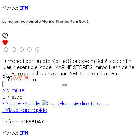
Marca:
EFN
Lumanari parfumate Marine Stories 4cm Set 6
Lumanari parfumate Marine Stories 4cm Set 6 ce contin
uleiuri esentiale Model: MARINE STORIES, miros fresh ce ne
duce cu gandul la briza marii Set: 6 bucati Diametru
Pret
5,07 lei
lumanare: 4 cm
Mai multe

In stoc
- 2,00 lei
-2,00 lei

Vizualizare rapida
Referinta:
ES8047
Marca:
EFN