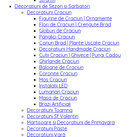
Strumfi
Decoratiuni de Sezon si Sarbatori
Decoratiuni Craciun
Figurine de Craciun | Ornamente
Flori de Craciun | Crengute Brad
Globuri de Craciun
Panglici Craciun
Conuri Brad | Plante Uscate Craciun
Decoratiuni Handmade Craciun
Cutii Craciun | Ghivece | Pungi Cadou
Ghirlande Craciun
Baloane de Craciun
Coronite Craciun
Mos Craciun
Instalatii LED
Lumanari Craciun
Masa de Craciun
Brazi Artificiali
Decoratiuni Toamna
Decoratiuni Sf Valentin
Martisoare si Decoratiuni de Primavara
Decoratiuni Paste
Decoratiuni Vară