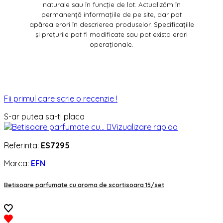
naturale sau în funcție de lot. Actualizăm în
permanență informațiile de pe site, dar pot
apărea erori în descrierea produselor. Specificațiile
și prețurile pot fi modificate sau pot exista erori
operaționale.
Fii primul care scrie o recenzie !
S-ar putea sa-ti placa

Vizualizare rapida
Referinta:
ES7295
Marca:
EFN
Betisoare parfumate cu aroma de scortisoara 15/set