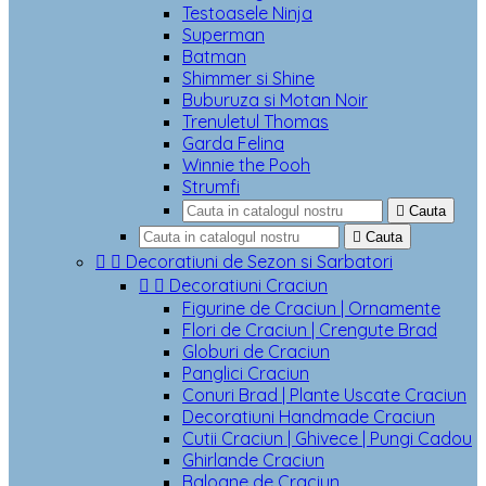
Testoasele Ninja
Superman
Batman
Shimmer si Shine
Buburuza si Motan Noir
Trenuletul Thomas
Garda Felina
Winnie the Pooh
Strumfi

Cauta

Cauta


Decoratiuni de Sezon si Sarbatori


Decoratiuni Craciun
Figurine de Craciun | Ornamente
Flori de Craciun | Crengute Brad
Globuri de Craciun
Panglici Craciun
Conuri Brad | Plante Uscate Craciun
Decoratiuni Handmade Craciun
Cutii Craciun | Ghivece | Pungi Cadou
Ghirlande Craciun
Baloane de Craciun