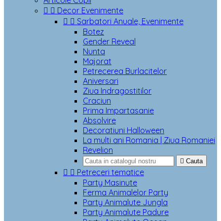
Articole Copii


Decor Evenimente


Sarbatori Anuale, Evenimente
Botez
Gender Reveal
Nunta
Majorat
Petrecerea Burlacitelor
Aniversari
Ziua Indragostitilor
Craciun
Prima Impartasanie
Absolvire
Decoratiuni Halloween
La multi ani Romania | Ziua Romaniei
Revelion

Cauta


Petreceri tematice
Party Masinute
Ferma Animalelor Party
Party Animalute Jungla
Party Animalute Padure