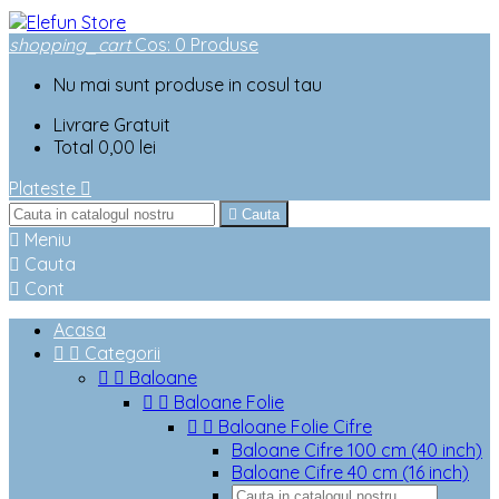
shopping_cart
Cos
:
0
Produse
Nu mai sunt produse in cosul tau
Livrare
Gratuit
Total
0,00 lei
Plateste


Cauta

Meniu

Cauta

Cont
Acasa


Categorii


Baloane


Baloane Folie


Baloane Folie Cifre
Baloane Cifre 100 cm (40 inch)
Baloane Cifre 40 cm (16 inch)