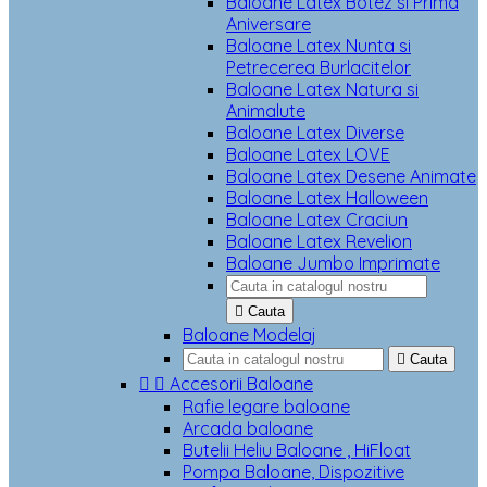
Baloane Latex Botez si Prima
Aniversare
Baloane Latex Nunta si
Petrecerea Burlacitelor
Baloane Latex Natura si
Animalute
Baloane Latex Diverse
Baloane Latex LOVE
Baloane Latex Desene Animate
Baloane Latex Halloween
Baloane Latex Craciun
Baloane Latex Revelion
Baloane Jumbo Imprimate

Cauta
Baloane Modelaj

Cauta


Accesorii Baloane
Rafie legare baloane
Arcada baloane
Butelii Heliu Baloane , HiFloat
Pompa Baloane, Dispozitive