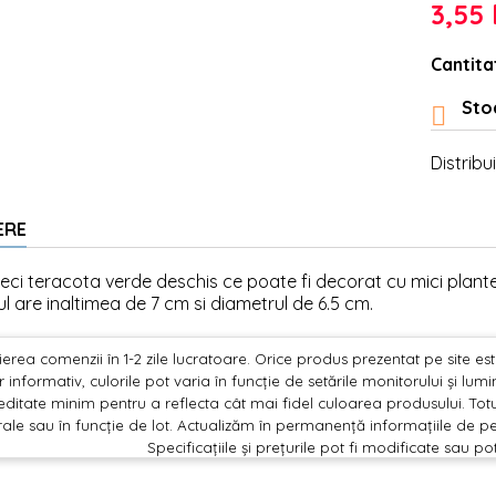
3,55 
Cantita
Stoc

Distribui
ERE
veci teracota verde deschis ce poate fi decorat cu mici plante,
ul are inaltimea de 7 cm si diametrul de 6.5 cm.
erea comenzii în 1-2 zile lucratoare. Orice produs prezentat pe site este 
 informativ, culorile pot varia în funcție de setările monitorului și lu
editate minim pentru a reflecta cât mai fidel culoarea produsului. Totu
ale sau în funcție de lot. Actualizăm în permanență informațiile de pe
Specificațiile și prețurile pot fi modificate sau po