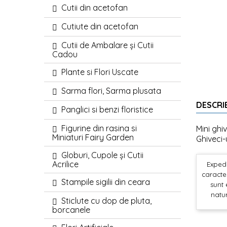
Cutii din acetofan
Cutiute din acetofan
Cutii de Ambalare și Cutii
Cadou
Plante si Flori Uscate
Sarma flori, Sarma plusata
DESCRI
Panglici si benzi floristice
Figurine din rasina si
Mini ghi
Miniaturi Fairy Garden
Ghiveci-
Globuri, Cupole și Cutii
Acrilice
Expedi
caracter
Stampile sigilii din ceara
sunt 
natur
Sticlute cu dop de pluta,
borcanele