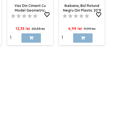
Vas Din Ciment Cu
Ikebana, Bol Rotund
Model Geometric,
Negru Din Plastic 20*9
Ghiveci 7.5cm
Cm
Pret
Pret
Pret
Pret
12,33 lei
6,99 lei
20,33 lei
9,99 lei
de
de
baza
baza