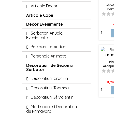
Ghive
Articole Decor
Port
Articole Copii
Decor Evenimente
P
Sarbatori Anuale,
Evenimente
Petreceri tematice
Personaje Animate
Pla
Decoratiuni de Sezon si
Aranja
Sarbatori
Decoratiuni Craciun
Pret
11,24
Decoratiuni Toamna
Decoratiuni Sf Valentin
Martisoare si Decoratiuni
de Primavara