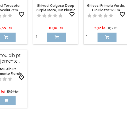
ci Teracota
Ghiveci Calypso Deep
Ghiveci Primula Verde,
ocaliu 7cm
Purple Mare, Din Plastic
Din Plastic 12 Cm
12x11cm
ret
Pret
Pret
Pret
3,55 lei
10,16 lei
5,12 lei
8,12 lei
de
baza
tou Alb Pt
mente Florale
22cm
Pret
 lei
15,24 lei
de
baza