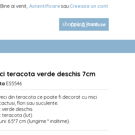
Bine ai venit,
Autentificare
sau
Creeaza un cont
shopping_cart
Cos
:
0
Produse
ci teracota verde deschis 7cm
ta
ES5546
veci din teracota ce poate fi decorat cu mici
cactusi, flori sau suculente.
: verde deschis
: teracota (lut)
ni: 6.5*7 cm (lungime * inaltime).