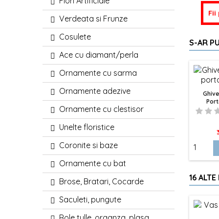
Flori Artificiale
Fii
Verdeata si Frunze
Cosulete
S-AR PU
Ace cu diamant/perla
Ornamente cu sarma
Ornamente adezive
Ghive
Port
Ornamente cu clestisor
Unelte floristice
P
Coronite si baze
Ornamente cu bat
16 ALTE
Brose, Bratari, Cocarde
Saculeti, pungute
Role tulle, organza, plasa