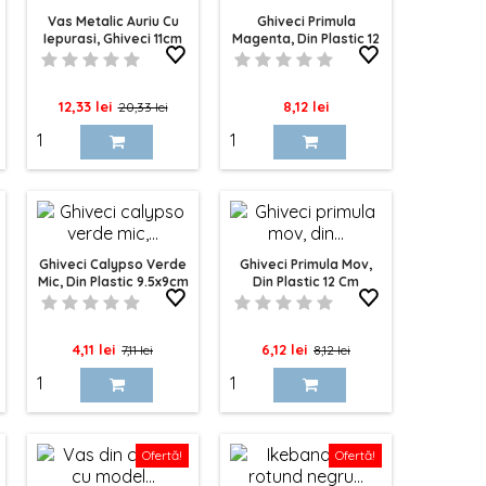
Vas Metalic Auriu Cu
Ghiveci Primula
Iepurasi, Ghiveci 11cm
Magenta, Din Plastic 12
Cm
Pret
Pret
Pret
12,33 lei
8,12 lei
20,33 lei
de
baza
Ghiveci Calypso Verde
Ghiveci Primula Mov,
Mic, Din Plastic 9.5x9cm
Din Plastic 12 Cm
Pret
Pret
Pret
Pret
4,11 lei
6,12 lei
7,11 lei
8,12 lei
de
de
baza
baza
Ofertă!
Ofertă!