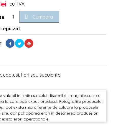
lei
cu TVA

Cumpara
te
 epuizat
ti
 cactusi, flori sau suculente.
valabil in limita stocului disponibil. Imaginile sunt cu
mina la care este expus produsul. Fotografiile produselor
și, pot exista mici diferențe de culoare la produsele
 site, dar pot apărea erori în descrierea produselor.
t exista erori operaționale.