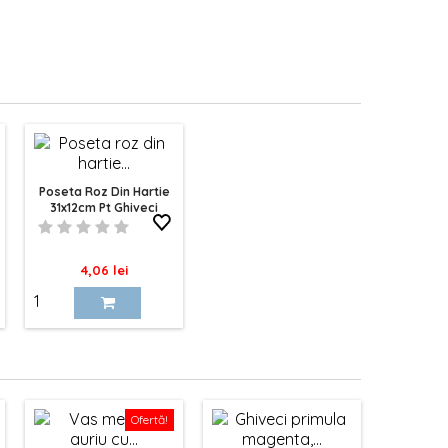
Poseta Roz Din Hartie
31x12cm Pt Ghiveci
Pret
4,06 lei
Ofertă!