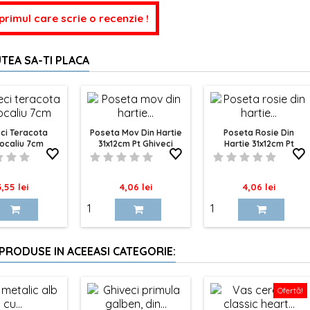
 primul care scrie o recenzie !
TEA SA-TI PLACA
ci Teracota
Poseta Mov Din Hartie
Poseta Rosie Din
ocaliu 7cm
31x12cm Pt Ghiveci
Hartie 31x12cm Pt
Ghiveci
ret
Pret
Pret
3,55 lei
4,06 lei
4,06 lei
 PRODUSE IN ACEEASI CATEGORIE:
Ofertă!