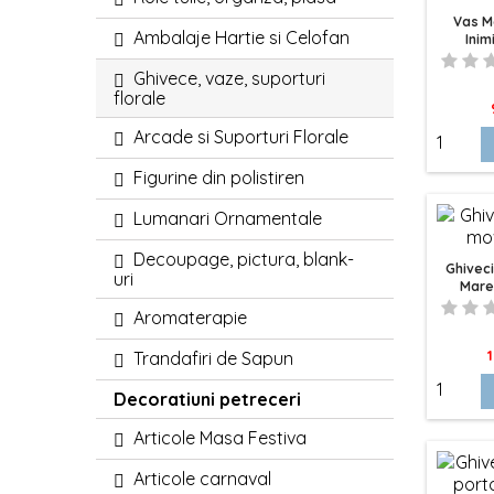
Vas Me
Ambalaje Hartie si Celofan
Inim
Ghivece, vaze, suporturi
florale
Arcade si Suporturi Florale
Figurine din polistiren
Lumanari Ornamentale
Decoupage, pictura, blank-
Ghivec
uri
Mare,
Aromaterapie
P
1
Trandafiri de Sapun
Decoratiuni petreceri
Articole Masa Festiva
Articole carnaval