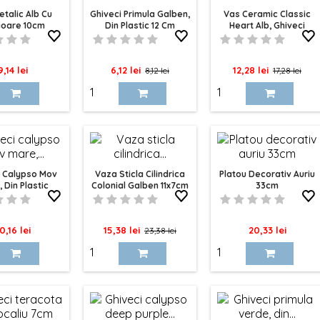
talic Alb Cu
Ghiveci Primula Galben,
Vas Ceramic Classic
ioare 10cm
Din Plastic 12 Cm
Heart Alb, Ghiveci
7.5cm
Pret
Pret
Pret
Pret
Pret
9,14 lei
6,12 lei
12,28 lei
8,12 lei
17,28 lei
de
de
baza
baza
i Calypso Mov
Vaza Sticla Cilindrica
Platou Decorativ Auriu
 Din Plastic
Colonial Galben 11x7cm
33cm
12x11cm
ret
Pret
Pret
Pret
0,16 lei
15,38 lei
20,33 lei
23,38 lei
de
baza