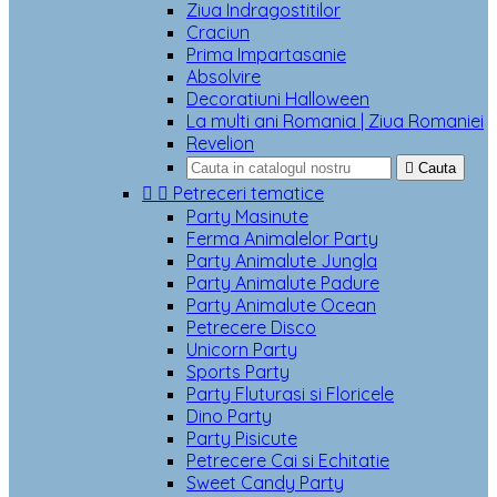
Ziua Indragostitilor
Craciun
Prima Impartasanie
Absolvire
Decoratiuni Halloween
La multi ani Romania | Ziua Romaniei
Revelion

Cauta


Petreceri tematice
Party Masinute
Ferma Animalelor Party
Party Animalute Jungla
Party Animalute Padure
Party Animalute Ocean
Petrecere Disco
Unicorn Party
Sports Party
Party Fluturasi si Floricele
Dino Party
Party Pisicute
Petrecere Cai si Echitatie
Sweet Candy Party