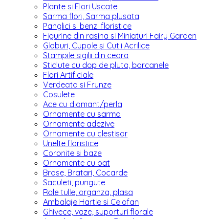
Plante si Flori Uscate
Sarma flori, Sarma plusata
Panglici si benzi floristice
Figurine din rasina si Miniaturi Fairy Garden
Globuri, Cupole și Cutii Acrilice
Stampile sigilii din ceara
Sticlute cu dop de pluta, borcanele
Flori Artificiale
Verdeata si Frunze
Cosulete
Ace cu diamant/perla
Ornamente cu sarma
Ornamente adezive
Ornamente cu clestisor
Unelte floristice
Coronite si baze
Ornamente cu bat
Brose, Bratari, Cocarde
Saculeti, pungute
Role tulle, organza, plasa
Ambalaje Hartie si Celofan
Ghivece, vaze, suporturi florale