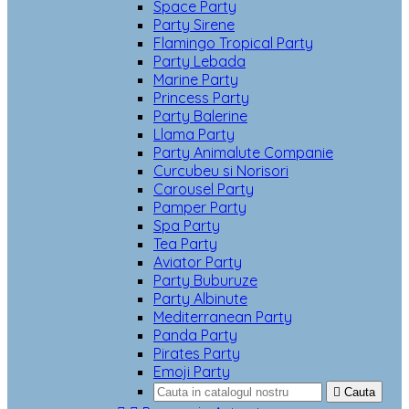
Space Party
Party Sirene
Flamingo Tropical Party
Party Lebada
Marine Party
Princess Party
Party Balerine
Llama Party
Party Animalute Companie
Curcubeu si Norisori
Carousel Party
Pamper Party
Spa Party
Tea Party
Aviator Party
Party Buburuze
Party Albinute
Mediterranean Party
Panda Party
Pirates Party
Emoji Party

Cauta