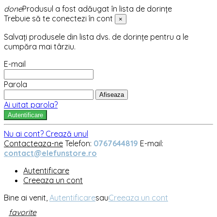
done
Produsul a fost adăugat în lista de dorințe
Trebuie să te conectezi în cont
×
Salvați produsele din lista dvs. de dorințe pentru a le
cumpăra mai târziu.
E-mail
Parola
Afiseaza
Ai uitat parola?
Autentificare
Nu ai cont? Crează unul
Contacteaza-ne
Telefon:
0767644819
E-mail:
contact@elefunstore.ro
Autentificare
Creeaza un cont
Bine ai venit,
Autentificare
sau
Creeaza un cont
favorite