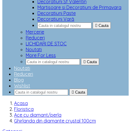
Decoratiuni Sf Valentin
Martisoare si Decoratiuni de Primavara
Decoratiuni Paste
Decoratiuni Vară

Cauta
Mercerie
Reduceri
LICHIDARI DE STOC
Noutati
More For Less

Cauta
Noutati
Reduceri
Blog
Wishlist

Cauta
Acasa
Floristica
Ace cu diamant/perla
Ghirlanda din diamante crystal 100cm