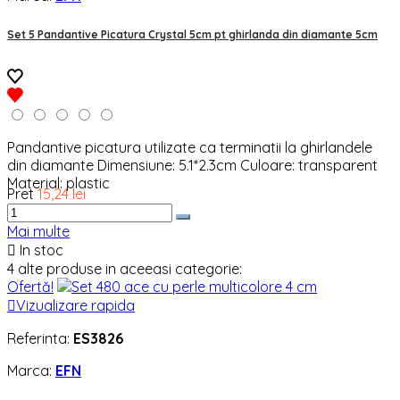
Set 5 Pandantive Picatura Crystal 5cm pt ghirlanda din diamante 5cm
Pandantive picatura utilizate ca terminatii la ghirlandele
din diamante Dimensiune: 5.1*2.3cm Culoare: transparent
Material: plastic
Pret
15,24 lei
Mai multe

In stoc
4 alte produse in aceeasi categorie:
Ofertă!

Vizualizare rapida
Referinta:
ES3826
Marca:
EFN