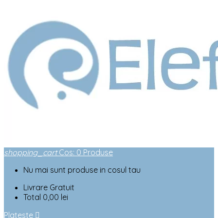
shopping_cart
Cos
:
0
Produse
Nu mai sunt produse in cosul tau
Livrare
Gratuit
Total
0,00 lei
Plateste
