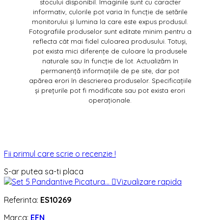
stocului disponibil. Imaginile sunt cu caracter
informativ, culorile pot varia în funcție de setările
monitorului și lumina la care este expus produsul.
Fotografiile produselor sunt editate minim pentru a
reflecta cât mai fidel culoarea produsului. Totuși,
pot exista mici diferențe de culoare la produsele
naturale sau în funcție de lot. Actualizăm în
permanență informațiile de pe site, dar pot
apărea erori în descrierea produselor. Specificațiile
și prețurile pot fi modificate sau pot exista erori
operaționale.
Fii primul care scrie o recenzie !
S-ar putea sa-ti placa

Vizualizare rapida
Referinta:
ES10269
Marca:
EFN