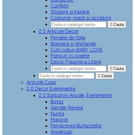
Confetti
Stickere si Insigne
Costume, masti si accesorii

Cauta


Articole Decor
Perdele din folie
Bannere si ghirlande
Cutii cuburi BABY, LOVE
Panouri cu paiete
Decor Figurine si Litere

Cauta

Cauta
Articole Copii


Decor Evenimente


Sarbatori Anuale, Evenimente
Botez
Gender Reveal
Nunta
Majorat
Petrecerea Burlacitelor
Aniversari