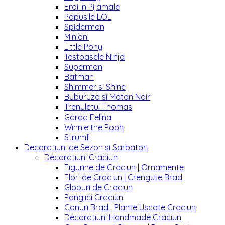
Eroi In Pijamale
Papusile LOL
Spiderman
Minioni
Little Pony
Testoasele Ninja
Superman
Batman
Shimmer si Shine
Buburuza si Motan Noir
Trenuletul Thomas
Garda Felina
Winnie the Pooh
Strumfi
Decoratiuni de Sezon si Sarbatori
Decoratiuni Craciun
Figurine de Craciun | Ornamente
Flori de Craciun | Crengute Brad
Globuri de Craciun
Panglici Craciun
Conuri Brad | Plante Uscate Craciun
Decoratiuni Handmade Craciun