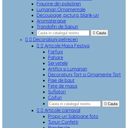
Figurine din polistiren
Lumanari Ornamentale
Decoupage, pictura, blank-uri
Aromaterapie
Trandafiri de Sapun

Cauta


Decoratiuni petreceri


Articole Masa Festiva
Farfurii
Pahare
Servetele
Artificii si Lumanari
Decoratiuni Tort si Ornamente Tort
Paie de baut
Fete de masa
Suflatori
Coifuri

Cauta


Articole carnaval
Props-uri Sabloane foto
Tunuri Confetti
Banderole