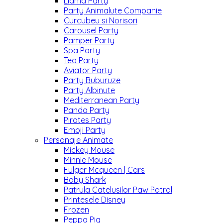
Llama Party
Party Animalute Companie
Curcubeu si Norisori
Carousel Party
Pamper Party
Spa Party
Tea Party
Aviator Party
Party Buburuze
Party Albinute
Mediterranean Party
Panda Party
Pirates Party
Emoji Party
Personaje Animate
Mickey Mouse
Minnie Mouse
Fulger Mcqueen | Cars
Baby Shark
Patrula Catelusilor Paw Patrol
Printesele Disney
Frozen
Peppa Pig