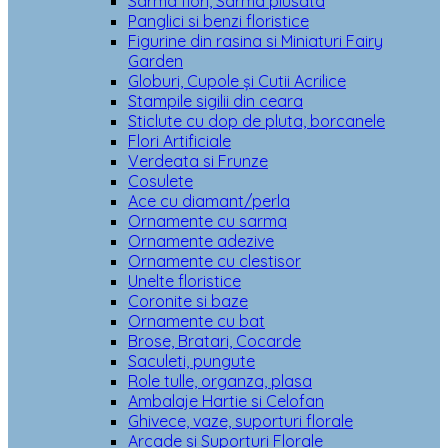
Sarma flori, Sarma plusata
Panglici si benzi floristice
Figurine din rasina si Miniaturi Fairy
Garden
Globuri, Cupole și Cutii Acrilice
Stampile sigilii din ceara
Sticlute cu dop de pluta, borcanele
Flori Artificiale
Verdeata si Frunze
Cosulete
Ace cu diamant/perla
Ornamente cu sarma
Ornamente adezive
Ornamente cu clestisor
Unelte floristice
Coronite si baze
Ornamente cu bat
Brose, Bratari, Cocarde
Saculeti, pungute
Role tulle, organza, plasa
Ambalaje Hartie si Celofan
Ghivece, vaze, suporturi florale
Arcade si Suporturi Florale