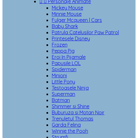


Personaje Animate
Mickey Mouse
Minnie Mouse
Fulger Mcqueen | Cars
Baby Shark
Patrula Catelusilor Paw Patrol
Printesele Disney
Frozen
Peppa Pig
Eroi In Pijamale
Papusile LOL
Spiderman
Minioni
Little Pony
Testoasele Ninja
Superman
Batman
Shimmer si Shine
Buburuza si Motan Noir
Trenuletul Thomas
Garda Felina
Winnie the Pooh
Strumfi