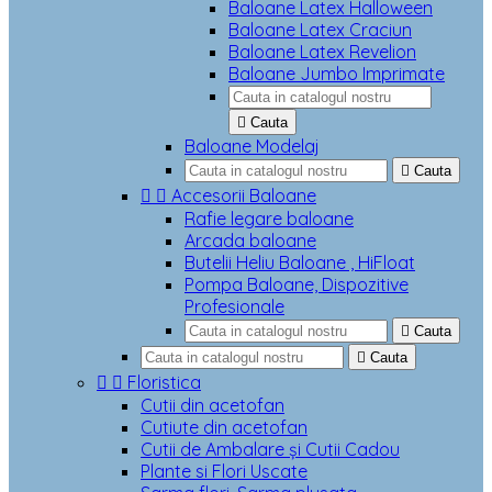
Baloane Latex Halloween
Baloane Latex Craciun
Baloane Latex Revelion
Baloane Jumbo Imprimate

Cauta
Baloane Modelaj

Cauta


Accesorii Baloane
Rafie legare baloane
Arcada baloane
Butelii Heliu Baloane , HiFloat
Pompa Baloane, Dispozitive
Profesionale

Cauta

Cauta


Floristica
Cutii din acetofan
Cutiute din acetofan
Cutii de Ambalare și Cutii Cadou
Plante si Flori Uscate