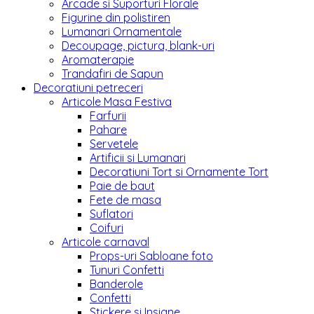
Arcade si Suporturi Florale
Figurine din polistiren
Lumanari Ornamentale
Decoupage, pictura, blank-uri
Aromaterapie
Trandafiri de Sapun
Decoratiuni petreceri
Articole Masa Festiva
Farfurii
Pahare
Servetele
Artificii si Lumanari
Decoratiuni Tort si Ornamente Tort
Paie de baut
Fete de masa
Suflatori
Coifuri
Articole carnaval
Props-uri Sabloane foto
Tunuri Confetti
Banderole
Confetti
Stickere si Insigne