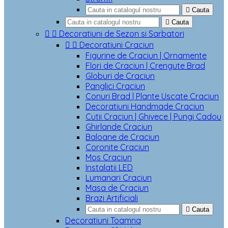

Cauta

Cauta


Decoratiuni de Sezon si Sarbatori


Decoratiuni Craciun
Figurine de Craciun | Ornamente
Flori de Craciun | Crengute Brad
Globuri de Craciun
Panglici Craciun
Conuri Brad | Plante Uscate Craciun
Decoratiuni Handmade Craciun
Cutii Craciun | Ghivece | Pungi Cadou
Ghirlande Craciun
Baloane de Craciun
Coronite Craciun
Mos Craciun
Instalatii LED
Lumanari Craciun
Masa de Craciun
Brazi Artificiali

Cauta
Decoratiuni Toamna