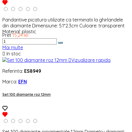
Pandantive picatura utilizate ca terminatii la ghirlandele
din diamante Dimensiune: 5.1*2.3cm Culoare: transparent
Material: plastic
Pret
15,24 lei
Mai multe

In stoc

Vizualizare rapida
Referinta:
ES8949
Marca:
EFN
Set 100 diamante roz 12mm
Set 100 diamante ornamentale 12mm Diametru diamant: