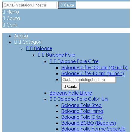

Cauta

Meniu

Cauta

Cont
Acasa


Categorii


Baloane


Baloane Folie


Baloane Folie Cifre
Baloane Cifre 100 cm (40 inch)
Baloane Cifre 40 cm (16 inch)

Cauta
Baloane Folie Litere


Baloane Folie Culori Uni
Baloane Folie Stea
Baloane Folie Inima
Baloane Folie Orbz
Baloane BOBO (Bubbles)
Baloane Folie Forme Speciale