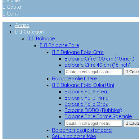

Meniu

Cauta

Cont
Acasa


Categorii


Baloane


Baloane Folie


Baloane Folie Cifre
Baloane Cifre 100 cm (40 inch)
Baloane Cifre 40 cm (16 inch)

Caut
Baloane Folie Litere


Baloane Folie Culori Uni
Baloane Folie Stea
Baloane Folie Inima
Baloane Folie Orbz
Baloane BOBO (Bubbles)
Baloane Folie Forme Speciale

Caut
Baloane mesaje standard
Seturi baloane folie