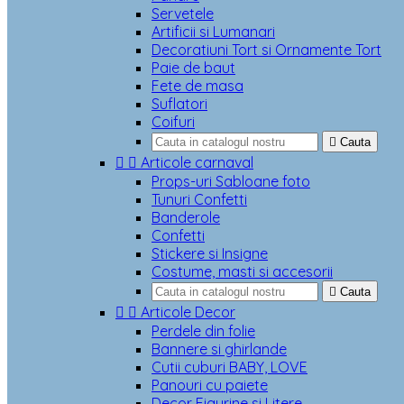
Servetele
Artificii si Lumanari
Decoratiuni Tort si Ornamente Tort
Paie de baut
Fete de masa
Suflatori
Coifuri

Cauta


Articole carnaval
Props-uri Sabloane foto
Tunuri Confetti
Banderole
Confetti
Stickere si Insigne
Costume, masti si accesorii

Cauta


Articole Decor
Perdele din folie
Bannere si ghirlande
Cutii cuburi BABY, LOVE
Panouri cu paiete
Decor Figurine si Litere