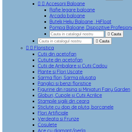


Accesorii Baloane
Rafie legare baloane
Arcada baloane
Butelii Heliu Baloane , HiFloat
Pompa Baloane, Dispozitive Profesion

Cauta

Cauta


Floristica
Cutii din acetofan
Cutiute din acetofan
Cutii de Ambalare și Cutii Cadou
Plante si Flori Uscate
Sarma flori, Sarma plusata
Panglici si benzi floristice
Figurine din rasina si Miniaturi Fairy Garden
Globuri, Cupole și Cutii Acrilice
Stampile sigilii din ceara
Sticlute cu dop de pluta, borcanele
Flori Artificiale
Verdeata si Frunze
Cosulete
Ace cu diamant/perla