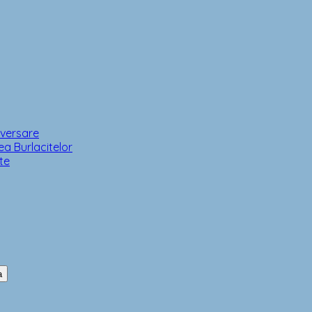
iversare
a Burlacitelor
te
a