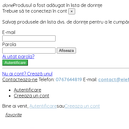
done
Produsul a fost adăugat în lista de dorințe
Trebuie să te conectezi în cont
×
Salvați produsele din lista dvs. de dorințe pentru a le cumpă
E-mail
Parola
Afiseaza
Ai uitat parola?
Autentificare
Nu ai cont? Crează unul
Contacteaza-ne
Telefon:
0767644819
E-mail:
contact@elef
Autentificare
Creeaza un cont
Bine ai venit,
Autentificare
sau
Creeaza un cont
favorite