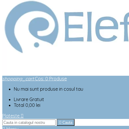
shopping_cart
Cos
:
0
Produse
Nu mai sunt produse in cosul tau
Livrare
Gratuit
Total
0,00 lei
Plateste


Cauta