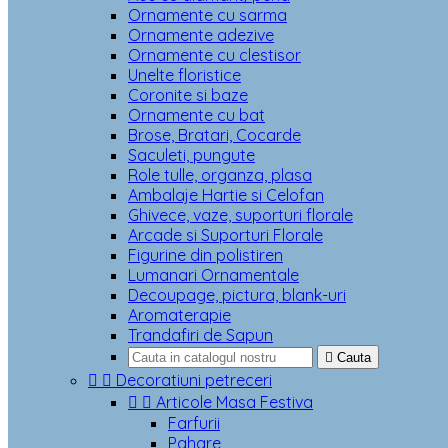
Ornamente cu sarma
Ornamente adezive
Ornamente cu clestisor
Unelte floristice
Coronite si baze
Ornamente cu bat
Brose, Bratari, Cocarde
Saculeti, pungute
Role tulle, organza, plasa
Ambalaje Hartie si Celofan
Ghivece, vaze, suporturi florale
Arcade si Suporturi Florale
Figurine din polistiren
Lumanari Ornamentale
Decoupage, pictura, blank-uri
Aromaterapie
Trandafiri de Sapun

Cauta


Decoratiuni petreceri


Articole Masa Festiva
Farfurii
Pahare