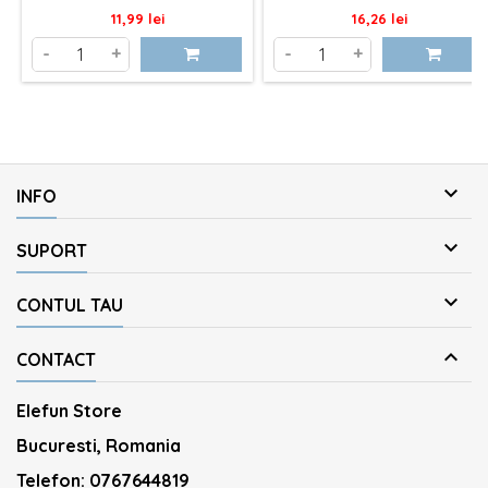
Pret
Pret
11,99 lei
16,26 lei
-
+
-
+

INFO

SUPORT

CONTUL TAU

CONTACT
Elefun Store
Bucuresti, Romania
Telefon:
0767644819