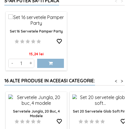
S-AR PUTEA SA-TI PLACA
<
>
Set 16 Servetele Pamper Party
Pret
15,24 lei
-
+
16 ALTE PRODUSE IN ACEEASI CATEGORIE:
<
>
Servetele Jungla, 20 Buc, 4
Set 20 Servetele Glob Soft Pink
Modele