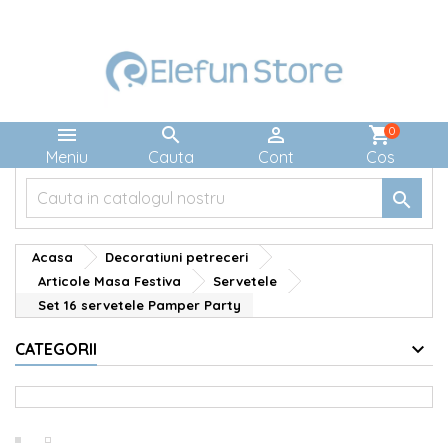



shopping_cart
0
Meniu
Cauta
Cont
Cos

Acasa
Decoratiuni petreceri
Articole Masa Festiva
Servetele
Set 16 servetele Pamper Party
CATEGORII