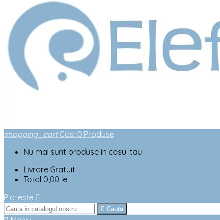
shopping_cart
Cos
:
0
Produse
Nu mai sunt produse in cosul tau
Livrare
Gratuit
Total
0,00 lei
Plateste


Cauta