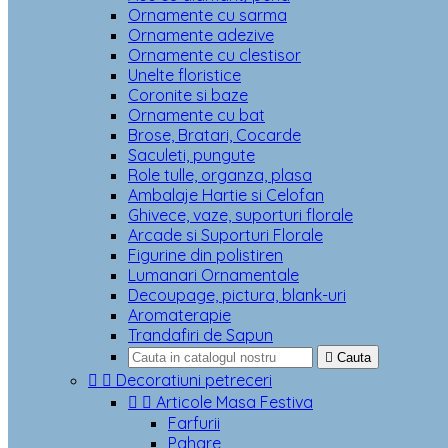
Ornamente cu sarma
Ornamente adezive
Ornamente cu clestisor
Unelte floristice
Coronite si baze
Ornamente cu bat
Brose, Bratari, Cocarde
Saculeti, pungute
Role tulle, organza, plasa
Ambalaje Hartie si Celofan
Ghivece, vaze, suporturi florale
Arcade si Suporturi Florale
Figurine din polistiren
Lumanari Ornamentale
Decoupage, pictura, blank-uri
Aromaterapie
Trandafiri de Sapun

Cauta


Decoratiuni petreceri


Articole Masa Festiva
Farfurii
Pahare