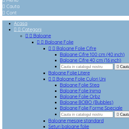

Meniu

Cauta

Cont
Acasa


Categorii


Baloane


Baloane Folie


Baloane Folie Cifre
Baloane Cifre 100 cm (40 inch)
Baloane Cifre 40 cm (16 inch)

Caut
Baloane Folie Litere


Baloane Folie Culori Uni
Baloane Folie Stea
Baloane Folie Inima
Baloane Folie Orbz
Baloane BOBO (Bubbles)
Baloane Folie Forme Speciale

Caut
Baloane mesaje standard
Seturi baloane folie