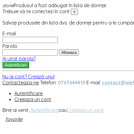
done
Produsul a fost adăugat în lista de dorințe
Trebuie să te conectezi în cont
×
Salvați produsele din lista dvs. de dorințe pentru a le cumpă
E-mail
Parola
Afiseaza
Ai uitat parola?
Autentificare
Nu ai cont? Crează unul
Contacteaza-ne
Telefon:
0767644819
E-mail:
contact@elef
Autentificare
Creeaza un cont
Bine ai venit,
Autentificare
sau
Creeaza un cont
favorite