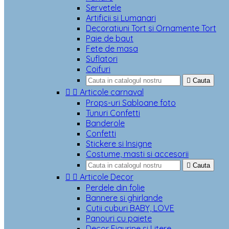
Servetele
Artificii si Lumanari
Decoratiuni Tort si Ornamente Tort
Paie de baut
Fete de masa
Suflatori
Coifuri

Cauta


Articole carnaval
Props-uri Sabloane foto
Tunuri Confetti
Banderole
Confetti
Stickere si Insigne
Costume, masti si accesorii

Cauta


Articole Decor
Perdele din folie
Bannere si ghirlande
Cutii cuburi BABY, LOVE
Panouri cu paiete
Decor Figurine si Litere