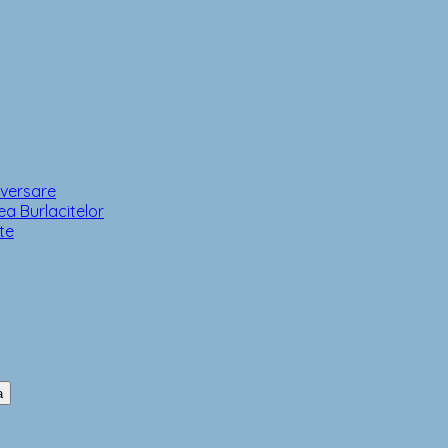
iversare
a Burlacitelor
te
a