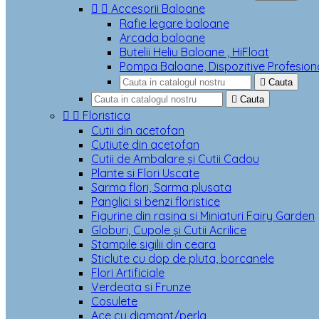


Accesorii Baloane
Rafie legare baloane
Arcada baloane
Butelii Heliu Baloane , HiFloat
Pompa Baloane, Dispozitive Profesion

Cauta

Cauta


Floristica
Cutii din acetofan
Cutiute din acetofan
Cutii de Ambalare și Cutii Cadou
Plante si Flori Uscate
Sarma flori, Sarma plusata
Panglici si benzi floristice
Figurine din rasina si Miniaturi Fairy Garden
Globuri, Cupole și Cutii Acrilice
Stampile sigilii din ceara
Sticlute cu dop de pluta, borcanele
Flori Artificiale
Verdeata si Frunze
Cosulete
Ace cu diamant/perla