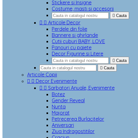
Stickere si Insigne
Costume, masti si accesorii

Cauta


Articole Decor
Perdele din folie
Bannere si ghirlande
Cutii cuburi BABY, LOVE
Panouri cu paiete
Decor Figurine si Litere

Cauta

Cauta
Articole Copii


Decor Evenimente


Sarbatori Anuale, Evenimente
Botez
Gender Reveal
Nunta
Majorat
Petrecerea Burlacitelor
Aniversari
Ziua Indragostitilor
Craciun