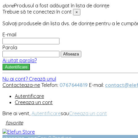
done
Produsul a fost adăugat în lista de dorințe
Trebuie să te conectezi în cont
×
Salvați produsele din lista dvs. de dorințe pentru a le cumpă
E-mail
Parola
Afiseaza
Ai uitat parola?
Autentificare
Nu ai cont? Crează unul
Contacteaza-ne
Telefon:
0767644819
E-mail:
contact@elef
Autentificare
Creeaza un cont
Bine ai venit,
Autentificare
sau
Creeaza un cont
favorite