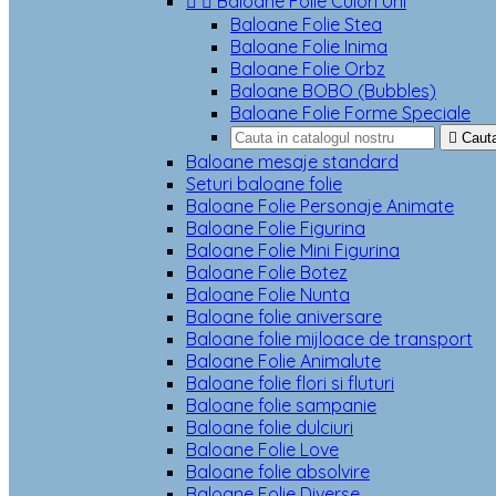


Baloane Folie Culori Uni
Baloane Folie Stea
Baloane Folie Inima
Baloane Folie Orbz
Baloane BOBO (Bubbles)
Baloane Folie Forme Speciale

Caut
Baloane mesaje standard
Seturi baloane folie
Baloane Folie Personaje Animate
Baloane Folie Figurina
Baloane Folie Mini Figurina
Baloane Folie Botez
Baloane Folie Nunta
Baloane folie aniversare
Baloane folie mijloace de transport
Baloane Folie Animalute
Baloane folie flori si fluturi
Baloane folie sampanie
Baloane folie dulciuri
Baloane Folie Love
Baloane folie absolvire
Baloane Folie Diverse