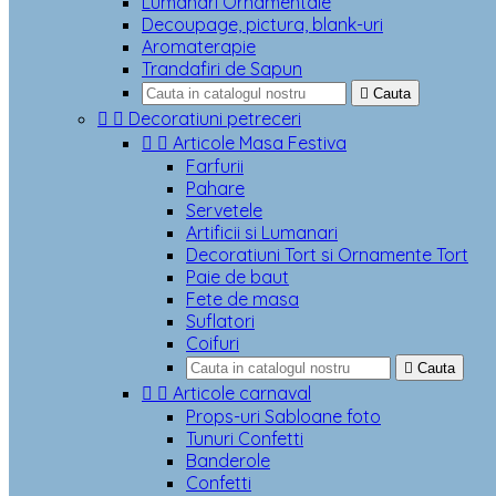
Lumanari Ornamentale
Decoupage, pictura, blank-uri
Aromaterapie
Trandafiri de Sapun

Cauta


Decoratiuni petreceri


Articole Masa Festiva
Farfurii
Pahare
Servetele
Artificii si Lumanari
Decoratiuni Tort si Ornamente Tort
Paie de baut
Fete de masa
Suflatori
Coifuri

Cauta


Articole carnaval
Props-uri Sabloane foto
Tunuri Confetti
Banderole
Confetti