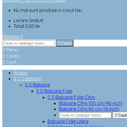
shopping_cart
Cos
:
0
Produse
Nu mai sunt produse in cosul tau
Livrare
Gratuit
Total
0,00 lei
Plateste


Cauta

Meniu

Cauta

Cont
Acasa


Categorii


Baloane


Baloane Folie


Baloane Folie Cifre
Baloane Cifre 100 cm (40 inch)
Baloane Cifre 40 cm (16 inch)

Caut
Baloane Folie Litere