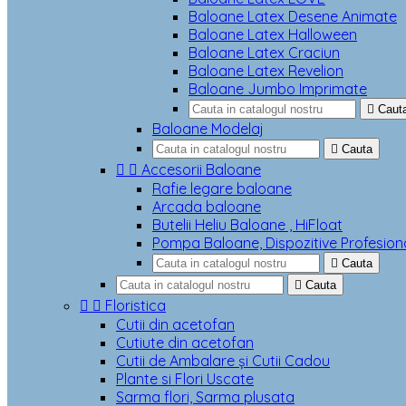
Baloane Latex Desene Animate
Baloane Latex Halloween
Baloane Latex Craciun
Baloane Latex Revelion
Baloane Jumbo Imprimate

Caut
Baloane Modelaj

Cauta


Accesorii Baloane
Rafie legare baloane
Arcada baloane
Butelii Heliu Baloane , HiFloat
Pompa Baloane, Dispozitive Profesion

Cauta

Cauta


Floristica
Cutii din acetofan
Cutiute din acetofan
Cutii de Ambalare și Cutii Cadou
Plante si Flori Uscate
Sarma flori, Sarma plusata