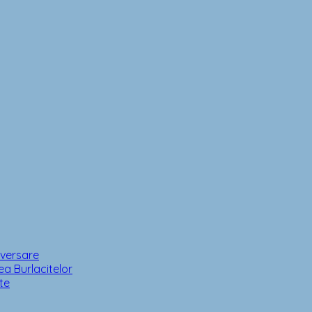
iversare
a Burlacitelor
te