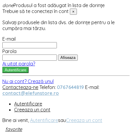
done
Produsul a fost adăugat în lista de dorințe
Trebuie să te conectezi în cont
×
Salvați produsele din lista dvs. de dorințe pentru a le
cumpăra mai târziu.
E-mail
Parola
Afiseaza
Ai uitat parola?
Autentificare
Nu ai cont? Crează unul
Contacteaza-ne
Telefon:
0767644819
E-mail:
contact@elefunstore.ro
Autentificare
Creeaza un cont
Bine ai venit,
Autentificare
sau
Creeaza un cont
favorite