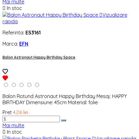
Mai multe

In stoc

Vizualizare
rapida
Referinta:
ES3161
Marca:
EFN
Balon Astronaut Happy Birthday Space
Balon Rotund Astronaut Happy Birthday Mesaj: HAPPY
BIRTHDAY Dimensiune: 45cm Material: folie
Pret
4,06 lei
Mai multe

In stoc

Vizualizare rapida