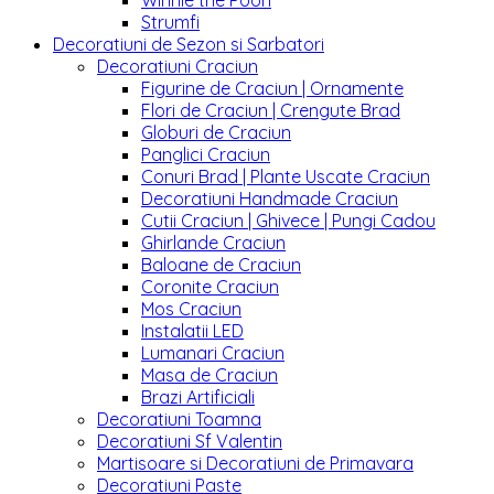
Winnie the Pooh
Strumfi
Decoratiuni de Sezon si Sarbatori
Decoratiuni Craciun
Figurine de Craciun | Ornamente
Flori de Craciun | Crengute Brad
Globuri de Craciun
Panglici Craciun
Conuri Brad | Plante Uscate Craciun
Decoratiuni Handmade Craciun
Cutii Craciun | Ghivece | Pungi Cadou
Ghirlande Craciun
Baloane de Craciun
Coronite Craciun
Mos Craciun
Instalatii LED
Lumanari Craciun
Masa de Craciun
Brazi Artificiali
Decoratiuni Toamna
Decoratiuni Sf Valentin
Martisoare si Decoratiuni de Primavara
Decoratiuni Paste