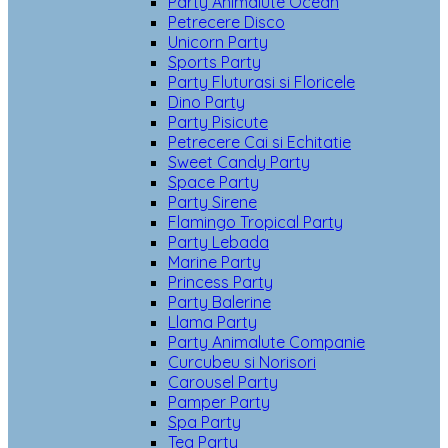
Party Animalute Ocean
Petrecere Disco
Unicorn Party
Sports Party
Party Fluturasi si Floricele
Dino Party
Party Pisicute
Petrecere Cai si Echitatie
Sweet Candy Party
Space Party
Party Sirene
Flamingo Tropical Party
Party Lebada
Marine Party
Princess Party
Party Balerine
Llama Party
Party Animalute Companie
Curcubeu si Norisori
Carousel Party
Pamper Party
Spa Party
Tea Party