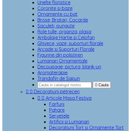
Unelte floristice
Coronite si baze
Ornamente cu bat
Brose, Bratari, Cocarde
Saculeti, pungute
Role tulle, organza, plasa
Ambalaje Hartie si Celofan
Ghivece, vaze, suporturi florale
Arcade si Suporturi Florale
Figurine din polistiren
Lumanari Ornamentale
Decoupage, pictura, blank-uri
Aromaterapie
Trandafiri de Sapun

Cauta


Decoratiuni petreceri


Articole Masa Festiva
Farfurii
Pahare
Servetele
Artificii si Lumanari
Decoratiuni Tort si Ornamente Tort