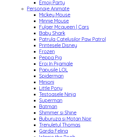
Emoji Party
Personaje Animate
Mickey Mouse
Minnie Mouse
Fulger Mcqueen | Cars
Baby Shark
Patrula Catelusilor Paw Patrol
Printesele Disney
Frozen
Peppa Pig
Eroi In Pijamale
Papusile LOL
Spiderman
Minioni
Little Pony
Testoasele Ninja
Superman
Batman
Shimmer si Shine
Buburuza si Motan Noir
Trenuletul Thomas
Garda Felina