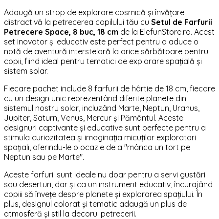
Adaugă un strop de explorare cosmică și învățare
distractivă la petrecerea copilului tău cu
Setul de Farfurii
Petrecere Space, 8 buc, 18 cm
de la ElefunStore.ro. Acest
set inovator și educativ este perfect pentru a aduce o
notă de aventură interstelară la orice sărbătoare pentru
copii, fiind ideal pentru tematici de explorare spațială și
sistem solar.
Fiecare pachet include 8 farfurii de hârtie de 18 cm, fiecare
cu un design unic reprezentând diferite planete din
sistemul nostru solar, incluzând Marte, Neptun, Uranus,
Jupiter, Saturn, Venus, Mercur și Pământul. Aceste
designuri captivante și educative sunt perfecte pentru a
stimula curiozitatea și imaginația micuților exploratori
spațiali, oferindu-le o ocazie de a "mânca un tort pe
Neptun sau pe Marte".
Aceste farfurii sunt ideale nu doar pentru a servi gustări
sau deserturi, dar și ca un instrument educativ, încurajând
copiii să învețe despre planete și explorarea spațiului. În
plus, designul colorat și tematic adaugă un plus de
atmosferă și stil la decorul petrecerii.