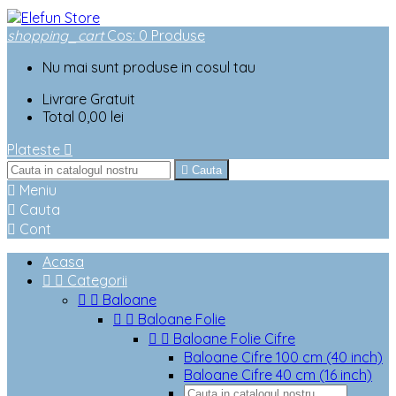
shopping_cart
Cos
:
0
Produse
Nu mai sunt produse in cosul tau
Livrare
Gratuit
Total
0,00 lei
Plateste


Cauta

Meniu

Cauta

Cont
Acasa


Categorii


Baloane


Baloane Folie


Baloane Folie Cifre
Baloane Cifre 100 cm (40 inch)
Baloane Cifre 40 cm (16 inch)