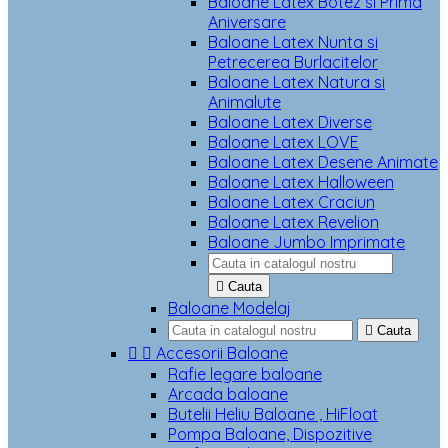
Baloane Latex Botez si Prima
Aniversare
Baloane Latex Nunta si
Petrecerea Burlacitelor
Baloane Latex Natura si
Animalute
Baloane Latex Diverse
Baloane Latex LOVE
Baloane Latex Desene Animate
Baloane Latex Halloween
Baloane Latex Craciun
Baloane Latex Revelion
Baloane Jumbo Imprimate

Cauta
Baloane Modelaj

Cauta


Accesorii Baloane
Rafie legare baloane
Arcada baloane
Butelii Heliu Baloane , HiFloat
Pompa Baloane, Dispozitive