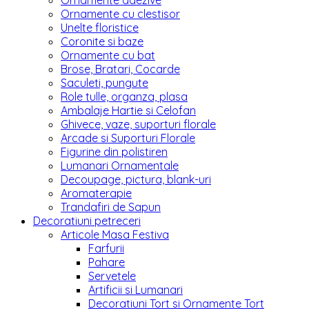
Ornamente adezive
Ornamente cu clestisor
Unelte floristice
Coronite si baze
Ornamente cu bat
Brose, Bratari, Cocarde
Saculeti, pungute
Role tulle, organza, plasa
Ambalaje Hartie si Celofan
Ghivece, vaze, suporturi florale
Arcade si Suporturi Florale
Figurine din polistiren
Lumanari Ornamentale
Decoupage, pictura, blank-uri
Aromaterapie
Trandafiri de Sapun
Decoratiuni petreceri
Articole Masa Festiva
Farfurii
Pahare
Servetele
Artificii si Lumanari
Decoratiuni Tort si Ornamente Tort