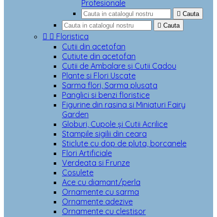
Profesionale

Cauta

Cauta


Floristica
Cutii din acetofan
Cutiute din acetofan
Cutii de Ambalare și Cutii Cadou
Plante si Flori Uscate
Sarma flori, Sarma plusata
Panglici si benzi floristice
Figurine din rasina si Miniaturi Fairy
Garden
Globuri, Cupole și Cutii Acrilice
Stampile sigilii din ceara
Sticlute cu dop de pluta, borcanele
Flori Artificiale
Verdeata si Frunze
Cosulete
Ace cu diamant/perla
Ornamente cu sarma
Ornamente adezive
Ornamente cu clestisor