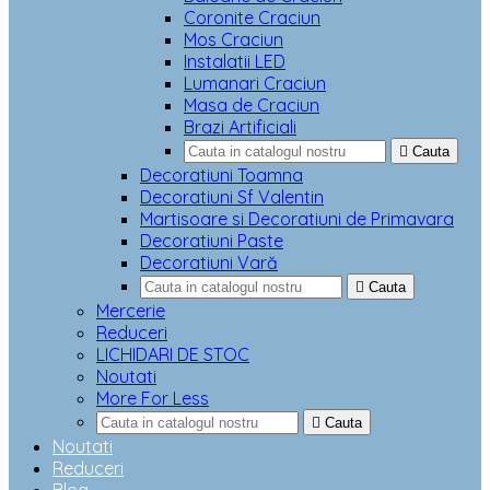
Coronite Craciun
Mos Craciun
Instalatii LED
Lumanari Craciun
Masa de Craciun
Brazi Artificiali

Cauta
Decoratiuni Toamna
Decoratiuni Sf Valentin
Martisoare si Decoratiuni de Primavara
Decoratiuni Paste
Decoratiuni Vară

Cauta
Mercerie
Reduceri
LICHIDARI DE STOC
Noutati
More For Less

Cauta
Noutati
Reduceri