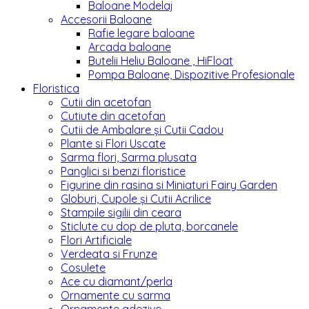
Baloane Modelaj
Accesorii Baloane
Rafie legare baloane
Arcada baloane
Butelii Heliu Baloane , HiFloat
Pompa Baloane, Dispozitive Profesionale
Floristica
Cutii din acetofan
Cutiute din acetofan
Cutii de Ambalare și Cutii Cadou
Plante si Flori Uscate
Sarma flori, Sarma plusata
Panglici si benzi floristice
Figurine din rasina si Miniaturi Fairy Garden
Globuri, Cupole și Cutii Acrilice
Stampile sigilii din ceara
Sticlute cu dop de pluta, borcanele
Flori Artificiale
Verdeata si Frunze
Cosulete
Ace cu diamant/perla
Ornamente cu sarma