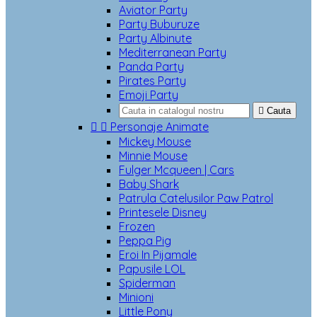
Aviator Party
Party Buburuze
Party Albinute
Mediterranean Party
Panda Party
Pirates Party
Emoji Party

Cauta


Personaje Animate
Mickey Mouse
Minnie Mouse
Fulger Mcqueen | Cars
Baby Shark
Patrula Catelusilor Paw Patrol
Printesele Disney
Frozen
Peppa Pig
Eroi In Pijamale
Papusile LOL
Spiderman
Minioni
Little Pony