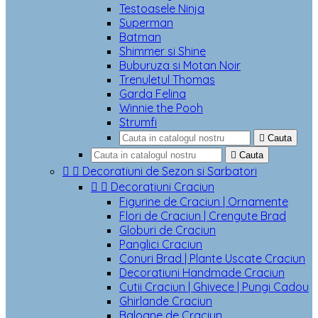
Testoasele Ninja
Superman
Batman
Shimmer si Shine
Buburuza si Motan Noir
Trenuletul Thomas
Garda Felina
Winnie the Pooh
Strumfi

Cauta

Cauta


Decoratiuni de Sezon si Sarbatori


Decoratiuni Craciun
Figurine de Craciun | Ornamente
Flori de Craciun | Crengute Brad
Globuri de Craciun
Panglici Craciun
Conuri Brad | Plante Uscate Craciun
Decoratiuni Handmade Craciun
Cutii Craciun | Ghivece | Pungi Cadou
Ghirlande Craciun
Baloane de Craciun