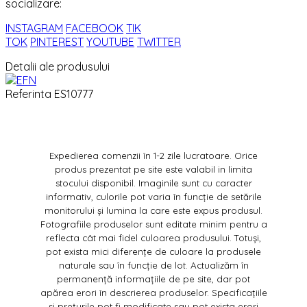
socializare:
INSTAGRAM
FACEBOOK
TIK
TOK
PINTEREST
YOUTUBE
TWITTER
Detalii ale produsului
Referinta
ES10777
Expedierea comenzii în 1-2 zile lucratoare. Orice
produs prezentat pe site este valabil in limita
stocului disponibil. Imaginile sunt cu caracter
informativ, culorile pot varia în funcție de setările
monitorului și lumina la care este expus produsul.
Fotografiile produselor sunt editate minim pentru a
reflecta cât mai fidel culoarea produsului. Totuși,
pot exista mici diferențe de culoare la produsele
naturale sau în funcție de lot. Actualizăm în
permanență informațiile de pe site, dar pot
apărea erori în descrierea produselor. Specificațiile
și prețurile pot fi modificate sau pot exista erori