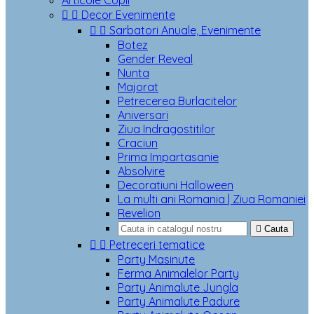
Articole Copii


Decor Evenimente


Sarbatori Anuale, Evenimente
Botez
Gender Reveal
Nunta
Majorat
Petrecerea Burlacitelor
Aniversari
Ziua Indragostitilor
Craciun
Prima Impartasanie
Absolvire
Decoratiuni Halloween
La multi ani Romania | Ziua Romaniei
Revelion

Cauta


Petreceri tematice
Party Masinute
Ferma Animalelor Party
Party Animalute Jungla
Party Animalute Padure