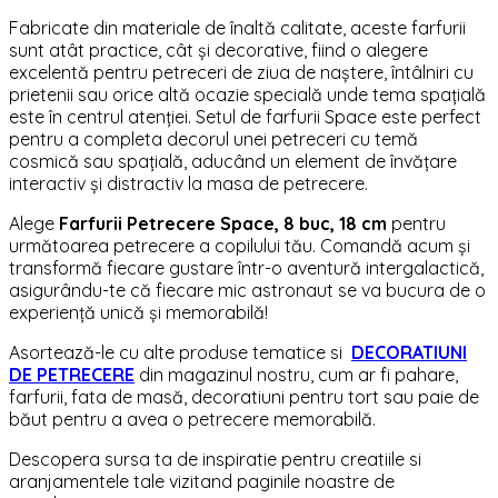
Fabricate din materiale de înaltă calitate, aceste farfurii
sunt atât practice, cât și decorative, fiind o alegere
excelentă pentru petreceri de ziua de naștere, întâlniri cu
prietenii sau orice altă ocazie specială unde tema spațială
este în centrul atenției. Setul de farfurii Space este perfect
pentru a completa decorul unei petreceri cu temă
cosmică sau spațială, aducând un element de învățare
interactiv și distractiv la masa de petrecere.
Alege
Farfurii Petrecere Space, 8 buc, 18 cm
pentru
următoarea petrecere a copilului tău. Comandă acum și
transformă fiecare gustare într-o aventură intergalactică,
asigurându-te că fiecare mic astronaut se va bucura de o
experiență unică și memorabilă!
Asortează-le cu alte produse tematice si
DECORATIUNI
DE PETRECERE
din magazinul nostru, cum ar fi pahare,
farfurii, fata de masă, decoratiuni pentru tort sau paie de
băut pentru a avea o petrecere memorabilă.
Descopera sursa ta de inspiratie pentru creatiile si
aranjamentele tale vizitand paginile noastre de