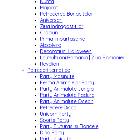
Nunta
Majorat
Petrecerea Burlacitelor
Aniversari
Ziua Indragostitilor
Craciun
Prima Impartasanie
Absolvire
Decoratiuni Halloween
La multi ani Romania | Ziua Romaniei
Revelion
Petreceri tematice
Party Masinute
Ferma Animalelor Party
Party Animalute Jungla
Party Animalute Padure
Party Animalute Ocean
Petrecere Disco
Unicorn Party
Sports Party
Party Fluturasi si Floricele
Dino Party
Party Pisicute