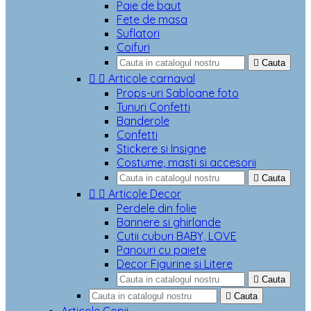
Paie de baut
Fete de masa
Suflatori
Coifuri

Cauta


Articole carnaval
Props-uri Sabloane foto
Tunuri Confetti
Banderole
Confetti
Stickere si Insigne
Costume, masti si accesorii

Cauta


Articole Decor
Perdele din folie
Bannere si ghirlande
Cutii cuburi BABY, LOVE
Panouri cu paiete
Decor Figurine si Litere

Cauta

Cauta