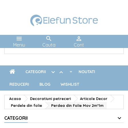



Meniu
Cauta
Cont


CATEGORII
NOUTATI
REDUCERI
BLOG
WISHLIST
Acasa
Decoratiuni petreceri
Articole Decor
Perdele din folie
Perdea din Folie Mov 2m*1m
CATEGORII