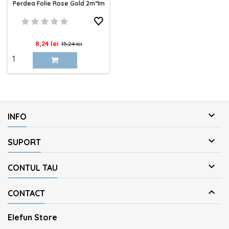
Perdea Folie Rose Gold 2m*1m
Pret
Pret
8,24 lei
15,24 lei
de
baza

INFO

SUPORT

CONTUL TAU

CONTACT
Elefun Store