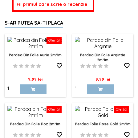
Fii primul care scrie o recenzie !
S-AR PUTEA SA-TI PLACA
Ofertă!
Perdea Din Folie Aurie 2m*1m
Perdea Din Folie Argintie
2m*1m
Pret
Pret
9,99 lei
9,99 lei
Ofertă!
Ofertă!
Perdea Din Folie Roz 2m*1m
Perdea Folie Rose Gold 2m*1m