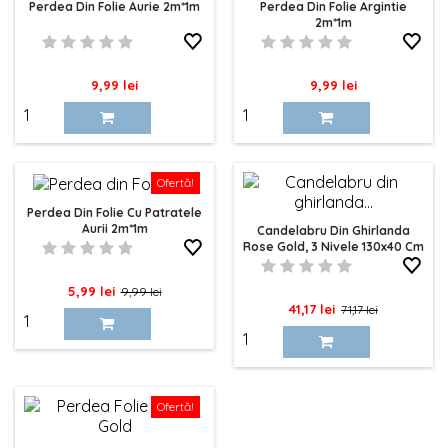
Perdea Din Folie Aurie 2m*1m
Perdea Din Folie Argintie
2m*1m
Pret
Pret
9,99 lei
9,99 lei
Ofertă!
Perdea Din Folie Cu Patratele
Aurii 2m*1m
Candelabru Din Ghirlanda
Rose Gold, 3 Nivele 130x40 Cm
Pret
Pret
5,99 lei
9,99 lei
Pret
Pret
41,17 lei
71,17 lei
de
de
baza
baza
Ofertă!