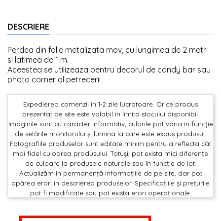
DESCRIERE
Perdea din folie metalizata mov, cu lungimea de 2 metri
si latimea de 1 m.
Aceestea se utilizeaza pentru decorul de candy bar sau
photo corner al petrecerii
Expedierea comenzii în 1-2 zile lucratoare. Orice produs
prezentat pe site este valabil in limita stocului disponibil.
Imaginile sunt cu caracter informativ, culorile pot varia în funcție
de setările monitorului și lumina la care este expus produsul.
Fotografiile produselor sunt editate minim pentru a reflecta cât
mai fidel culoarea produsului. Totuși, pot exista mici diferențe
de culoare la produsele naturale sau în funcție de lot.
Actualizăm în permanență informațiile de pe site, dar pot
apărea erori în descrierea produselor. Specificațiile și prețurile
pot fi modificate sau pot exista erori operaționale.