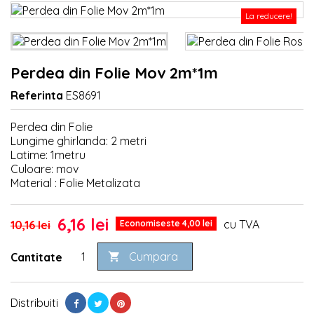
La reducere!
Perdea din Folie Mov 2m*1m
Referinta
ES8691
Perdea din Folie
Lungime ghirlanda: 2 metri
Latime: 1metru
Culoare: mov
Material : Folie Metalizata
6,16 lei
cu TVA
10,16 lei
Economiseste 4,00 lei
Cumpara
Cantitate

Distribuiti