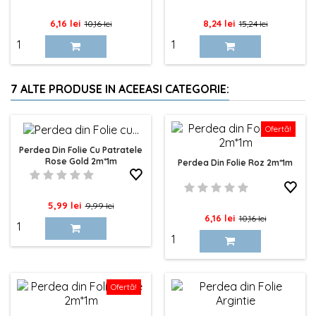
Pret
Pret
Pret
Pret
6,16 lei
8,24 lei
10,16 lei
15,24 lei
de
de
baza
baza
7 ALTE PRODUSE IN ACEEASI CATEGORIE:
Ofertă!
Perdea Din Folie Cu Patratele
Rose Gold 2m*1m
Perdea Din Folie Roz 2m*1m
Pret
Pret
5,99 lei
9,99 lei
Pret
Pret
6,16 lei
10,16 lei
de
de
baza
baza
Ofertă!