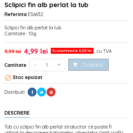
Sclipici fin alb perlat la tub
Referinta
ES6632
Sclipici fin alb perlat la tub
Cantitate : 10g
4,99 lei
cu TVA
9,99 lei
Economiseste 5,00 lei
Cumpara
-
+
Cantitate


Stoc epuizat
Distribuiti
DESCRIERE
Tub cu sclipici fin alb perlat stralucitor ce poate fi
utilizat la decorarea baloanelor, obiectelor (art&craft) ,