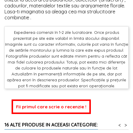
cadourilor, materialelor textile sau aranjamente florale.
Lasa-ti imaginatia sa aleaga cea mai stralucitoare
combinatie .
Expedierea comenzii în 1-2 zile lucratoare. Orice produs
prezentat pe site este valabil in limita stocului disponibil.
Imaginile sunt cu caracter informativ, culorile pot varia în funcție
de setările monitorului și lumina la care este expus produsul.
Fotografiile produselor sunt editate minim pentru a reflecta cât
mai fidel culoarea produsului. Totuși, pot exista mici diferențe
de culoare la produsele naturale sau în funcție de lot.
Actualizăm în permanență informațiile de pe site, dar pot
apărea erori în descrierea produselor. Specificațiile și prețurile
pot fi modificate sau pot exista erori operaționale.
Fii primul care scrie o recenzie !
16 ALTE PRODUSE IN ACEEASI CATEGORIE:
<
>