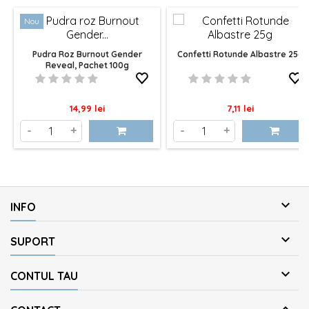
Nou
Pudra Roz Burnout Gender
Confetti Rotunde Albastre 25g
Reveal, Pachet 100g
Pret
Pret
14,99 lei
7,11 lei
-
+
-
+

INFO

SUPORT

CONTUL TAU
