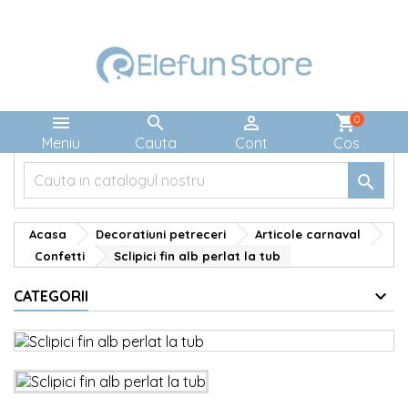



shopping_cart
0
Meniu
Cauta
Cont
Cos

Acasa
Decoratiuni petreceri
Articole carnaval
Confetti
Sclipici fin alb perlat la tub
CATEGORII