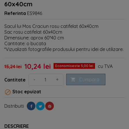
60x40cm
Referinta
ES9846
Sacul lui Mos Craciun rosu catifelat 60x40cm
Sac rosu catifelat 60x40cm
Dimensiune: aprox 60*40 cm
Cantitate: o bucata
*Vizualizati fotografiile produsului pentru idei de utilizare.
10,24 lei
cu TVA
15,24 lei
Economiseste 5,00 lei
Cumpara
-
+
Cantitate


Stoc epuizat
Distribuiti
DESCRIERE