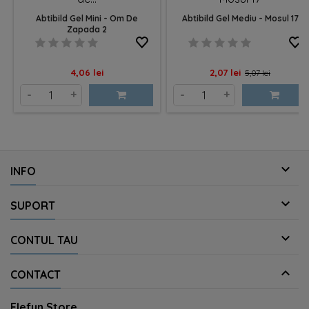
Abtibild Gel Mini - Om De
Abtibild Gel Mediu - Mosul 17
Zapada 2
Pret
Pret
Pret
4,06 lei
2,07 lei
5,07 lei
de
-
+
-
+
baza

INFO

SUPORT

CONTUL TAU

CONTACT
Elefun Store