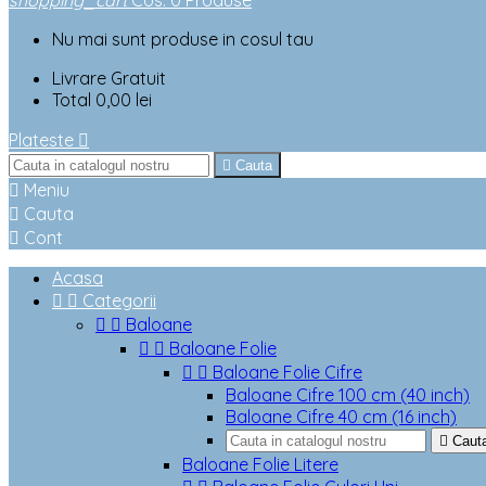
shopping_cart
Cos
:
0
Produse
Nu mai sunt produse in cosul tau
Livrare
Gratuit
Total
0,00 lei
Plateste


Cauta

Meniu

Cauta

Cont
Acasa


Categorii


Baloane


Baloane Folie


Baloane Folie Cifre
Baloane Cifre 100 cm (40 inch)
Baloane Cifre 40 cm (16 inch)

Caut
Baloane Folie Litere