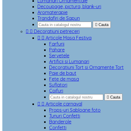
Lumanari Ornamentale
Decoupage, pictura, blank-uri
Aromaterapie
Trandafiri de Sapun

Cauta


Decoratiuni petreceri


Articole Masa Festiva
Farfurii
Pahare
Servetele
Artificii si Lumanari
Decoratiuni Tort si Ornamente Tort
Paie de baut
Fete de masa
Suflatori
Coifuri

Cauta


Articole carnaval
Props-uri Sabloane foto
Tunuri Confetti
Banderole
Confetti