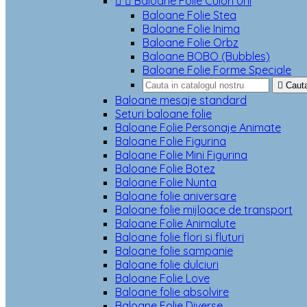


Baloane Folie Culori Uni
Baloane Folie Stea
Baloane Folie Inima
Baloane Folie Orbz
Baloane BOBO (Bubbles)
Baloane Folie Forme Speciale

Caut
Baloane mesaje standard
Seturi baloane folie
Baloane Folie Personaje Animate
Baloane Folie Figurina
Baloane Folie Mini Figurina
Baloane Folie Botez
Baloane Folie Nunta
Baloane folie aniversare
Baloane folie mijloace de transport
Baloane Folie Animalute
Baloane folie flori si fluturi
Baloane folie sampanie
Baloane folie dulciuri
Baloane Folie Love
Baloane folie absolvire
Baloane Folie Diverse