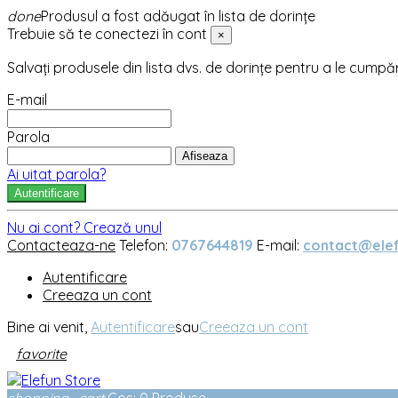
done
Produsul a fost adăugat în lista de dorințe
Trebuie să te conectezi în cont
×
Salvați produsele din lista dvs. de dorințe pentru a le cumpă
E-mail
Parola
Afiseaza
Ai uitat parola?
Autentificare
Nu ai cont? Crează unul
Contacteaza-ne
Telefon:
0767644819
E-mail:
contact@elef
Autentificare
Creeaza un cont
Bine ai venit,
Autentificare
sau
Creeaza un cont
favorite