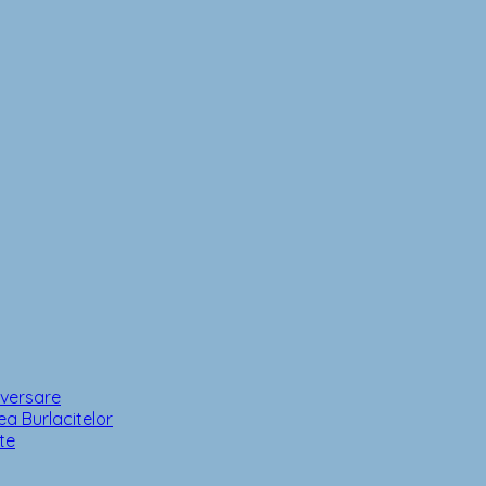
iversare
a Burlacitelor
te