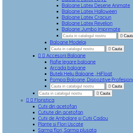
Baloane Latex Desene Animate
Baloane Latex Halloween
Baloane Latex Craciun
Baloane Latex Revelion
Baloane Jumbo Imprimate

Caut
Baloane Modelaj

Cauta


Accesorii Baloane
Rafie legare baloane
Arcada baloane
Butelii Heliu Baloane , HiFloat
Pompa Baloane, Dispozitive Profesion

Cauta

Cauta


Floristica
Cutii din acetofan
Cutiute din acetofan
Cutii de Ambalare și Cutii Cadou
Plante si Flori Uscate
Sarma flori, Sarma plusata