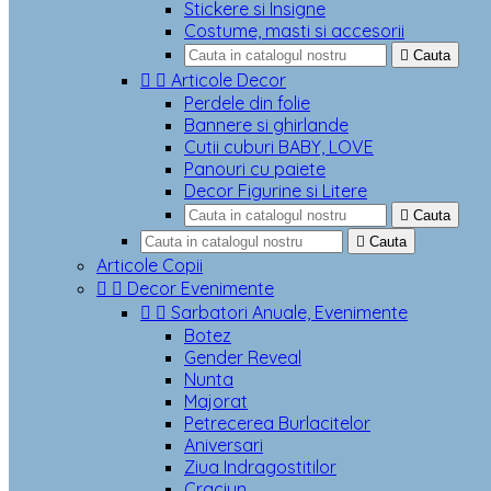
Stickere si Insigne
Costume, masti si accesorii

Cauta


Articole Decor
Perdele din folie
Bannere si ghirlande
Cutii cuburi BABY, LOVE
Panouri cu paiete
Decor Figurine si Litere

Cauta

Cauta
Articole Copii


Decor Evenimente


Sarbatori Anuale, Evenimente
Botez
Gender Reveal
Nunta
Majorat
Petrecerea Burlacitelor
Aniversari
Ziua Indragostitilor
Craciun