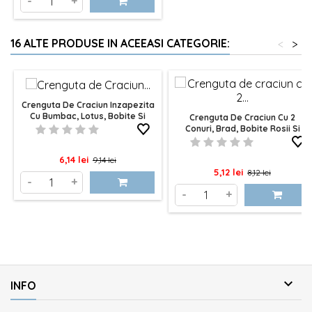
-
+
16 ALTE PRODUSE IN ACEEASI CATEGORIE:
<
>
Crenguta De Craciun Inzapezita
Cu Bumbac, Lotus, Bobite Si
Crenguta De Craciun Cu 2
Vasc 22cm
Conuri, Brad, Bobite Rosii Si
Carliont 25cm
Pret
Pret
6,14 lei
9,14 lei
Pret
Pret
5,12 lei
8,12 lei
de
-
+
de
-
+
baza
baza

INFO