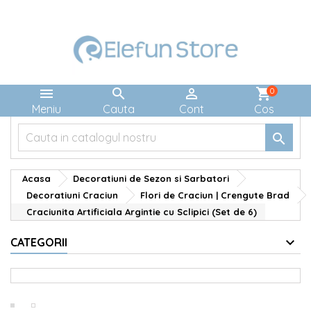



shopping_cart
0
Meniu
Cauta
Cont
Cos

Acasa
Decoratiuni de Sezon si Sarbatori
Decoratiuni Craciun
Flori de Craciun | Crengute Brad
Craciunita Artificiala Argintie cu Sclipici (Set de 6)
CATEGORII