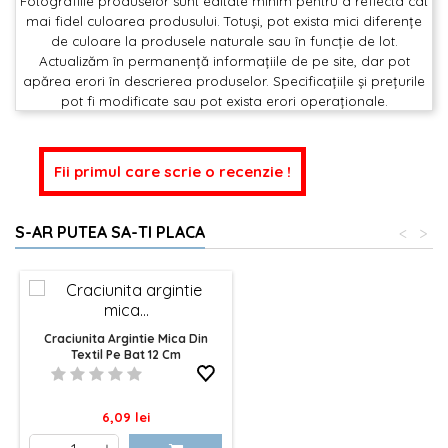
Fotografiile produselor sunt editate minim pentru a reflecta cât
mai fidel culoarea produsului. Totuși, pot exista mici diferențe
de culoare la produsele naturale sau în funcție de lot.
Actualizăm în permanență informațiile de pe site, dar pot
apărea erori în descrierea produselor. Specificațiile și prețurile
pot fi modificate sau pot exista erori operaționale.
Fii primul care scrie o recenzie !
S-AR PUTEA SA-TI PLACA
<
>
Craciunita Argintie Mica Din
Textil Pe Bat 12 Cm
Pret
6,09 lei