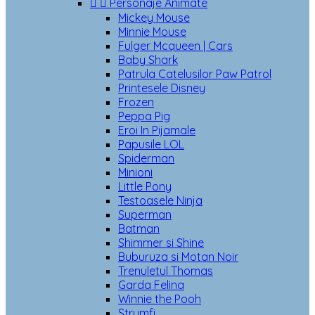


Personaje Animate
Mickey Mouse
Minnie Mouse
Fulger Mcqueen | Cars
Baby Shark
Patrula Catelusilor Paw Patrol
Printesele Disney
Frozen
Peppa Pig
Eroi In Pijamale
Papusile LOL
Spiderman
Minioni
Little Pony
Testoasele Ninja
Superman
Batman
Shimmer si Shine
Buburuza si Motan Noir
Trenuletul Thomas
Garda Felina
Winnie the Pooh
Strumfi