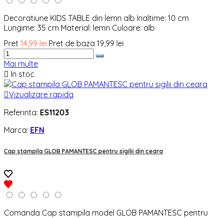
Decoratiune KIDS TABLE din lemn alb Inaltime: 10 cm
Lungime: 35 cm Material: lemn Culoare: alb
Pret
14,99 lei
Pret de baza
19,99 lei
Mai multe

In stoc

Vizualizare rapida
Referinta:
ES11203
Marca:
EFN
Cap stampila GLOB PAMANTESC pentru sigilii din ceara
Comanda Cap stampila model GLOB PAMANTESC pentru