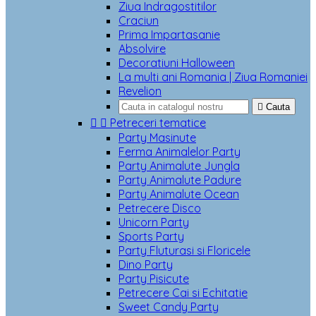
Ziua Indragostitilor
Craciun
Prima Impartasanie
Absolvire
Decoratiuni Halloween
La multi ani Romania | Ziua Romaniei
Revelion

Cauta


Petreceri tematice
Party Masinute
Ferma Animalelor Party
Party Animalute Jungla
Party Animalute Padure
Party Animalute Ocean
Petrecere Disco
Unicorn Party
Sports Party
Party Fluturasi si Floricele
Dino Party
Party Pisicute
Petrecere Cai si Echitatie
Sweet Candy Party