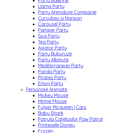
Party Balerine
Llama Party
Party Animalute Companie
Curcubeu si Norisori
Carousel Party
Pamper Party
Spa Party
Tea Party
Aviator Party
Party Buburuze
Party Albinute
Mediterranean Party
Panda Party
Pirates Party
Emoji Party
Personaje Animate
Mickey Mouse
Minnie Mouse
Fulger Mcqueen | Cars
Baby Shark
Patrula Catelusilor Paw Patrol
Printesele Disney
Frozen