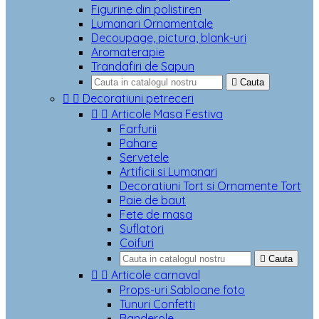
Figurine din polistiren
Lumanari Ornamentale
Decoupage, pictura, blank-uri
Aromaterapie
Trandafiri de Sapun

Cauta


Decoratiuni petreceri


Articole Masa Festiva
Farfurii
Pahare
Servetele
Artificii si Lumanari
Decoratiuni Tort si Ornamente Tort
Paie de baut
Fete de masa
Suflatori
Coifuri

Cauta


Articole carnaval
Props-uri Sabloane foto
Tunuri Confetti
Banderole