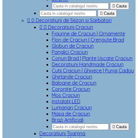

Cauta

Cauta


Decoratiuni de Sezon si Sarbatori


Decoratiuni Craciun
Figurine de Craciun | Ornamente
Flori de Craciun | Crengute Brad
Globuri de Craciun
Panglici Craciun
Conuri Brad | Plante Uscate Craciun
Decoratiuni Handmade Craciun
Cutii Craciun | Ghivece | Pungi Cadou
Ghirlande Craciun
Baloane de Craciun
Coronite Craciun
Mos Craciun
Instalatii LED
Lumanari Craciun
Masa de Craciun
Brazi Artificiali

Cauta
Decoratiuni Toamna