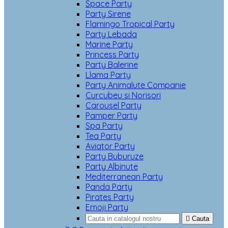
Space Party
Party Sirene
Flamingo Tropical Party
Party Lebada
Marine Party
Princess Party
Party Balerine
Llama Party
Party Animalute Companie
Curcubeu si Norisori
Carousel Party
Pamper Party
Spa Party
Tea Party
Aviator Party
Party Buburuze
Party Albinute
Mediterranean Party
Panda Party
Pirates Party
Emoji Party

Cauta