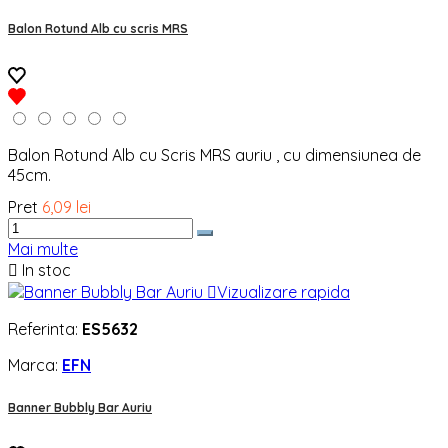
Balon Rotund Alb cu scris MRS
Balon Rotund Alb cu Scris MRS auriu , cu dimensiunea de
45cm.
Pret
6,09 lei
Mai multe

In stoc

Vizualizare rapida
Referinta:
ES5632
Marca:
EFN
Banner Bubbly Bar Auriu