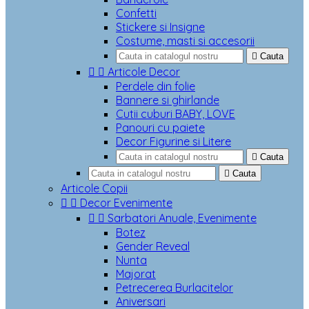
Confetti
Stickere si Insigne
Costume, masti si accesorii

Cauta


Articole Decor
Perdele din folie
Bannere si ghirlande
Cutii cuburi BABY, LOVE
Panouri cu paiete
Decor Figurine si Litere

Cauta

Cauta
Articole Copii


Decor Evenimente


Sarbatori Anuale, Evenimente
Botez
Gender Reveal
Nunta
Majorat
Petrecerea Burlacitelor
Aniversari