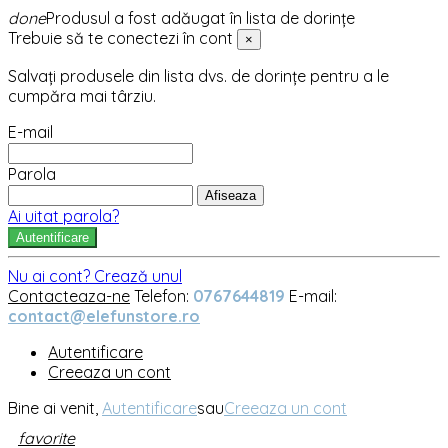
done
Produsul a fost adăugat în lista de dorințe
Trebuie să te conectezi în cont
×
Salvați produsele din lista dvs. de dorințe pentru a le
cumpăra mai târziu.
E-mail
Parola
Afiseaza
Ai uitat parola?
Autentificare
Nu ai cont? Crează unul
Contacteaza-ne
Telefon:
0767644819
E-mail:
contact@elefunstore.ro
Autentificare
Creeaza un cont
Bine ai venit,
Autentificare
sau
Creeaza un cont
favorite