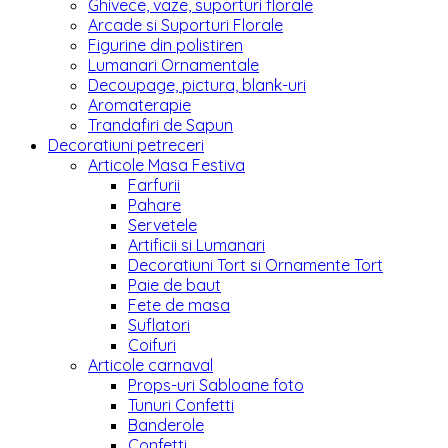
Ghivece, vaze, suporturi florale
Arcade si Suporturi Florale
Figurine din polistiren
Lumanari Ornamentale
Decoupage, pictura, blank-uri
Aromaterapie
Trandafiri de Sapun
Decoratiuni petreceri
Articole Masa Festiva
Farfurii
Pahare
Servetele
Artificii si Lumanari
Decoratiuni Tort si Ornamente Tort
Paie de baut
Fete de masa
Suflatori
Coifuri
Articole carnaval
Props-uri Sabloane foto
Tunuri Confetti
Banderole
Confetti