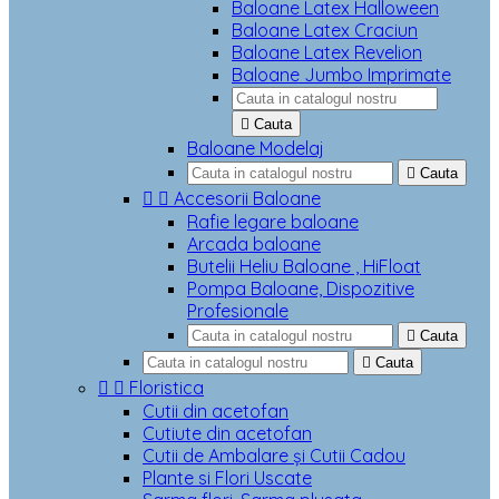
Baloane Latex Halloween
Baloane Latex Craciun
Baloane Latex Revelion
Baloane Jumbo Imprimate

Cauta
Baloane Modelaj

Cauta


Accesorii Baloane
Rafie legare baloane
Arcada baloane
Butelii Heliu Baloane , HiFloat
Pompa Baloane, Dispozitive
Profesionale

Cauta

Cauta


Floristica
Cutii din acetofan
Cutiute din acetofan
Cutii de Ambalare și Cutii Cadou
Plante si Flori Uscate