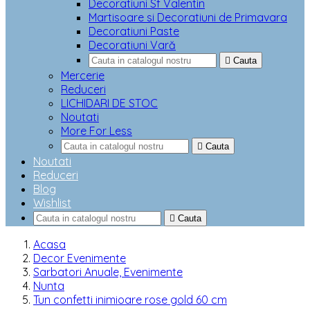
Decoratiuni Sf Valentin
Martisoare si Decoratiuni de Primavara
Decoratiuni Paste
Decoratiuni Vară

Cauta
Mercerie
Reduceri
LICHIDARI DE STOC
Noutati
More For Less

Cauta
Noutati
Reduceri
Blog
Wishlist

Cauta
Acasa
Decor Evenimente
Sarbatori Anuale, Evenimente
Nunta
Tun confetti inimioare rose gold 60 cm