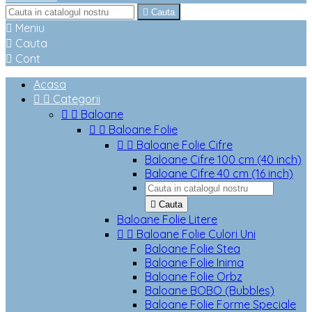

Cauta

Meniu

Cauta

Cont
Acasa


Categorii


Baloane


Baloane Folie


Baloane Folie Cifre
Baloane Cifre 100 cm (40 inch)
Baloane Cifre 40 cm (16 inch)

Cauta
Baloane Folie Litere


Baloane Folie Culori Uni
Baloane Folie Stea
Baloane Folie Inima
Baloane Folie Orbz
Baloane BOBO (Bubbles)
Baloane Folie Forme Speciale