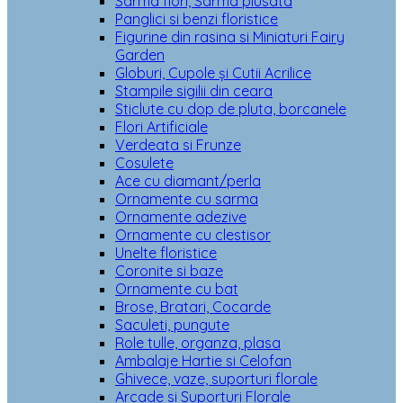
Sarma flori, Sarma plusata
Panglici si benzi floristice
Figurine din rasina si Miniaturi Fairy
Garden
Globuri, Cupole și Cutii Acrilice
Stampile sigilii din ceara
Sticlute cu dop de pluta, borcanele
Flori Artificiale
Verdeata si Frunze
Cosulete
Ace cu diamant/perla
Ornamente cu sarma
Ornamente adezive
Ornamente cu clestisor
Unelte floristice
Coronite si baze
Ornamente cu bat
Brose, Bratari, Cocarde
Saculeti, pungute
Role tulle, organza, plasa
Ambalaje Hartie si Celofan
Ghivece, vaze, suporturi florale
Arcade si Suporturi Florale