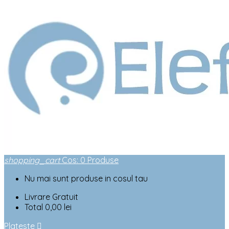
shopping_cart
Cos
:
0
Produse
Nu mai sunt produse in cosul tau
Livrare
Gratuit
Total
0,00 lei
Plateste
