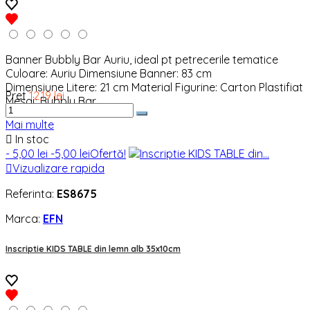
Banner Bubbly Bar Auriu, ideal pt petrecerile tematice
Culoare: Auriu Dimensiune Banner: 83 cm
Dimensiune Litere: 21 cm Material Figurine: Carton Plastifiat
Pret
12,19 lei
Mesaj: Bubbly Bar
Mai multe

In stoc
- 5,00 lei
-5,00 lei
Ofertă!

Vizualizare rapida
Referinta:
ES8675
Marca:
EFN
Inscriptie KIDS TABLE din lemn alb 35x10cm