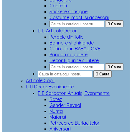
Confetti
Stickere si Insigne
Costume, masti si accesorii

Cauta


Articole Decor
Perdele din folie
Bannere si ghirlande
Cutii cuburi BABY, LOVE
Panouri cu paiete
Decor Figurine si Litere

Cauta

Cauta
Articole Copii


Decor Evenimente


Sarbatori Anuale, Evenimente
Botez
Gender Reveal
Nunta
Majorat
Petrecerea Burlacitelor
Aniversari