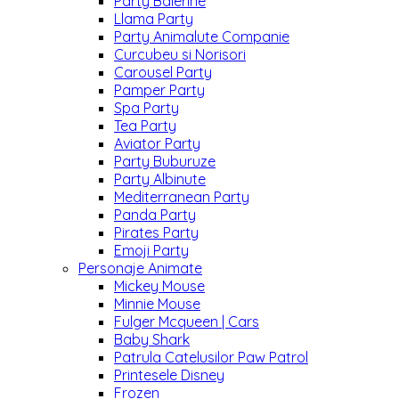
Party Balerine
Llama Party
Party Animalute Companie
Curcubeu si Norisori
Carousel Party
Pamper Party
Spa Party
Tea Party
Aviator Party
Party Buburuze
Party Albinute
Mediterranean Party
Panda Party
Pirates Party
Emoji Party
Personaje Animate
Mickey Mouse
Minnie Mouse
Fulger Mcqueen | Cars
Baby Shark
Patrula Catelusilor Paw Patrol
Printesele Disney
Frozen