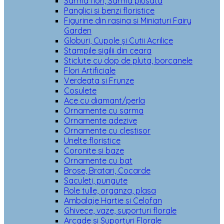
Sarma flori, Sarma plusata
Panglici si benzi floristice
Figurine din rasina si Miniaturi Fairy
Garden
Globuri, Cupole și Cutii Acrilice
Stampile sigilii din ceara
Sticlute cu dop de pluta, borcanele
Flori Artificiale
Verdeata si Frunze
Cosulete
Ace cu diamant/perla
Ornamente cu sarma
Ornamente adezive
Ornamente cu clestisor
Unelte floristice
Coronite si baze
Ornamente cu bat
Brose, Bratari, Cocarde
Saculeti, pungute
Role tulle, organza, plasa
Ambalaje Hartie si Celofan
Ghivece, vaze, suporturi florale
Arcade si Suporturi Florale