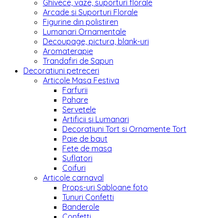
Ghivece, vaze, suporturi florale
Arcade si Suporturi Florale
Figurine din polistiren
Lumanari Ornamentale
Decoupage, pictura, blank-uri
Aromaterapie
Trandafiri de Sapun
Decoratiuni petreceri
Articole Masa Festiva
Farfurii
Pahare
Servetele
Artificii si Lumanari
Decoratiuni Tort si Ornamente Tort
Paie de baut
Fete de masa
Suflatori
Coifuri
Articole carnaval
Props-uri Sabloane foto
Tunuri Confetti
Banderole
Confetti