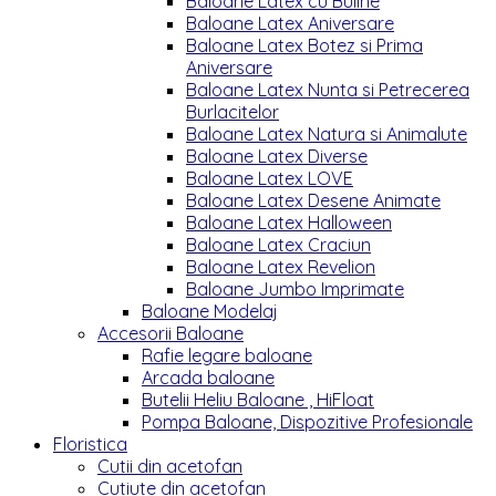
Baloane Latex cu Buline
Baloane Latex Aniversare
Baloane Latex Botez si Prima
Aniversare
Baloane Latex Nunta si Petrecerea
Burlacitelor
Baloane Latex Natura si Animalute
Baloane Latex Diverse
Baloane Latex LOVE
Baloane Latex Desene Animate
Baloane Latex Halloween
Baloane Latex Craciun
Baloane Latex Revelion
Baloane Jumbo Imprimate
Baloane Modelaj
Accesorii Baloane
Rafie legare baloane
Arcada baloane
Butelii Heliu Baloane , HiFloat
Pompa Baloane, Dispozitive Profesionale
Floristica
Cutii din acetofan
Cutiute din acetofan