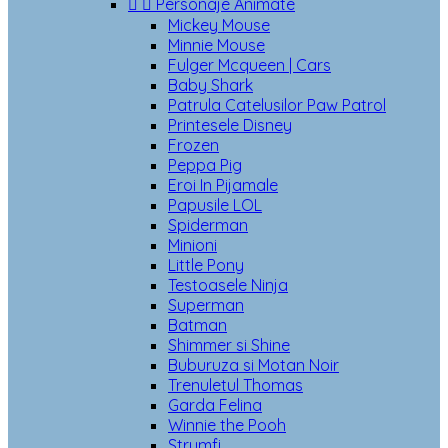


Personaje Animate
Mickey Mouse
Minnie Mouse
Fulger Mcqueen | Cars
Baby Shark
Patrula Catelusilor Paw Patrol
Printesele Disney
Frozen
Peppa Pig
Eroi In Pijamale
Papusile LOL
Spiderman
Minioni
Little Pony
Testoasele Ninja
Superman
Batman
Shimmer si Shine
Buburuza si Motan Noir
Trenuletul Thomas
Garda Felina
Winnie the Pooh
Strumfi