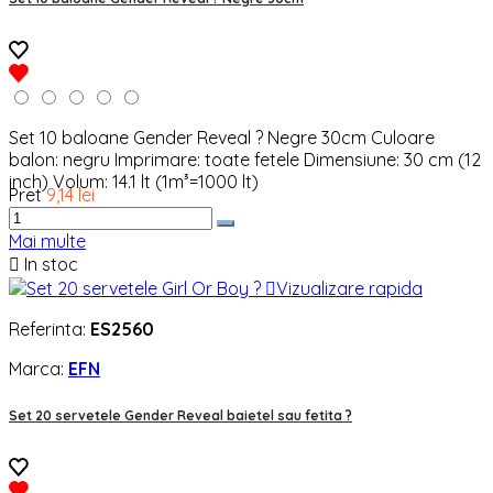
Set 10 baloane Gender Reveal ? Negre 30cm Culoare
balon: negru Imprimare: toate fetele Dimensiune: 30 cm (12
inch) Volum: 14.1 lt (1m³=1000 lt)
Pret
9,14 lei
Mai multe

In stoc

Vizualizare rapida
Referinta:
ES2560
Marca:
EFN
Set 20 servetele Gender Reveal baietel sau fetita ?