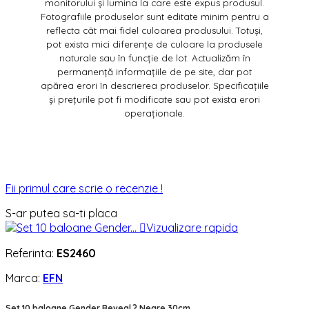
monitorului și lumina la care este expus produsul.
Fotografiile produselor sunt editate minim pentru a
reflecta cât mai fidel culoarea produsului. Totuși,
pot exista mici diferențe de culoare la produsele
naturale sau în funcție de lot. Actualizăm în
permanență informațiile de pe site, dar pot
apărea erori în descrierea produselor. Specificațiile
și prețurile pot fi modificate sau pot exista erori
operaționale.
Fii primul care scrie o recenzie !
S-ar putea sa-ti placa

Vizualizare rapida
Referinta:
ES2460
Marca:
EFN
Set 10 baloane Gender Reveal ? Negre 30cm