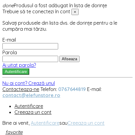
done
Produsul a fost adăugat în lista de dorințe
Trebuie să te conectezi în cont
×
Salvați produsele din lista dvs. de dorințe pentru a le
cumpăra mai târziu.
E-mail
Parola
Afiseaza
Ai uitat parola?
Autentificare
Nu ai cont? Crează unul
Contacteaza-ne
Telefon:
0767644819
E-mail:
contact@elefunstore.ro
Autentificare
Creeaza un cont
Bine ai venit,
Autentificare
sau
Creeaza un cont
favorite