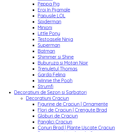
Peppa Pig
Eroi In Pijamale
Papusile LOL
Spiderman
Minioni
Little Pony
Testoasele Ninja
Superman
Batman
Shimmer si Shine
Buburuza si Motan Noir
Trenuletul Thomas
Garda Felina
Winnie the Pooh
Strumfi
Decoratiuni de Sezon si Sarbatori
Decoratiuni Craciun
Figurine de Craciun | Ornamente
Flori de Craciun | Crengute Brad
Globuri de Craciun
Panglici Craciun
Conuri Brad | Plante Uscate Craciun