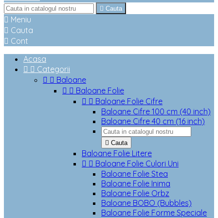

Cauta

Meniu

Cauta

Cont
Acasa


Categorii


Baloane


Baloane Folie


Baloane Folie Cifre
Baloane Cifre 100 cm (40 inch)
Baloane Cifre 40 cm (16 inch)

Cauta
Baloane Folie Litere


Baloane Folie Culori Uni
Baloane Folie Stea
Baloane Folie Inima
Baloane Folie Orbz
Baloane BOBO (Bubbles)
Baloane Folie Forme Speciale