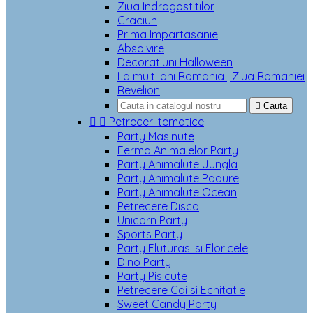
Ziua Indragostitilor
Craciun
Prima Impartasanie
Absolvire
Decoratiuni Halloween
La multi ani Romania | Ziua Romaniei
Revelion

Cauta


Petreceri tematice
Party Masinute
Ferma Animalelor Party
Party Animalute Jungla
Party Animalute Padure
Party Animalute Ocean
Petrecere Disco
Unicorn Party
Sports Party
Party Fluturasi si Floricele
Dino Party
Party Pisicute
Petrecere Cai si Echitatie
Sweet Candy Party