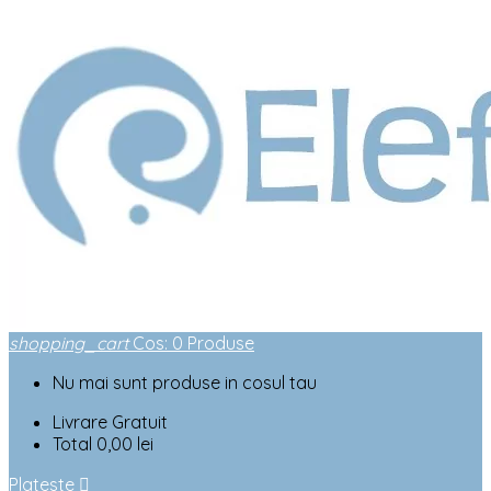
shopping_cart
Cos
:
0
Produse
Nu mai sunt produse in cosul tau
Livrare
Gratuit
Total
0,00 lei
Plateste
