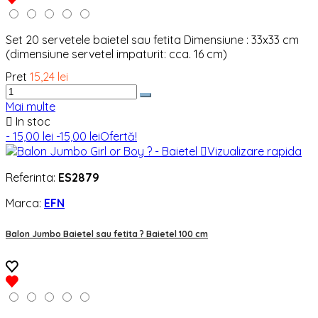
Set 20 servetele baietel sau fetita Dimensiune : 33x33 cm
(dimensiune servetel impaturit: cca. 16 cm)
Pret
15,24 lei
Mai multe

In stoc
- 15,00 lei
-15,00 lei
Ofertă!

Vizualizare rapida
Referinta:
ES2879
Marca:
EFN
Balon Jumbo Baietel sau fetita ? Baietel 100 cm