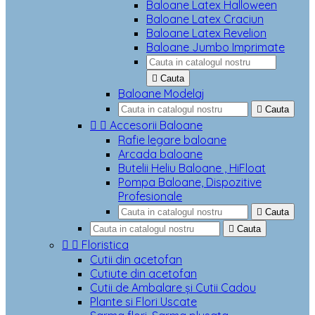
Baloane Latex Halloween
Baloane Latex Craciun
Baloane Latex Revelion
Baloane Jumbo Imprimate

Cauta
Baloane Modelaj

Cauta


Accesorii Baloane
Rafie legare baloane
Arcada baloane
Butelii Heliu Baloane , HiFloat
Pompa Baloane, Dispozitive
Profesionale

Cauta

Cauta


Floristica
Cutii din acetofan
Cutiute din acetofan
Cutii de Ambalare și Cutii Cadou
Plante si Flori Uscate