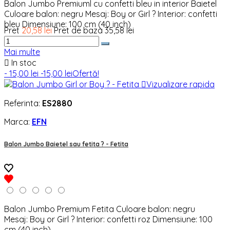
Balon Jumbo Premiuml cu confetti bleu in interior Baietel
Culoare balon: negru Mesaj: Boy or Girl ? Interior: confetti
bleu Dimensiune: 100 cm (40 inch)
Pret
20,58 lei
Pret de baza
35,58 lei
Mai multe

In stoc
- 15,00 lei
-15,00 lei
Ofertă!

Vizualizare rapida
Referinta:
ES2880
Marca:
EFN
Balon Jumbo Baietel sau fetita ? - Fetita
Balon Jumbo Premium Fetita Culoare balon: negru
Mesaj: Boy or Girl ? Interior: confetti roz Dimensiune: 100
cm (40 inch)