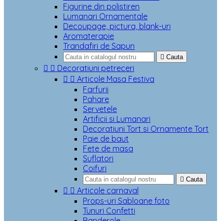
Figurine din polistiren
Lumanari Ornamentale
Decoupage, pictura, blank-uri
Aromaterapie
Trandafiri de Sapun

Cauta


Decoratiuni petreceri


Articole Masa Festiva
Farfurii
Pahare
Servetele
Artificii si Lumanari
Decoratiuni Tort si Ornamente Tort
Paie de baut
Fete de masa
Suflatori
Coifuri

Cauta


Articole carnaval
Props-uri Sabloane foto
Tunuri Confetti
Banderole