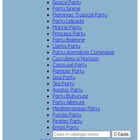
Space Party
Party Sirene
Flamingo Tropical Party
Party Lebada
Marine Party
Princess Party
Party Balerine
Llama Party
Party Animalute Companie
Curcubeu si Norisori
Carousel Party
Pamper Party
Spa Party
Tea Party
Aviator Party
Party Buburuze
Party Albinute
Mediterranean Party
Panda Party
Pirates Party
Emoji Party

Cauta