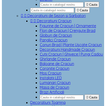

Cauta

Cauta


Decoratiuni de Sezon si Sarbatori


Decoratiuni Craciun
Figurine de Craciun | Ornamente
Flori de Craciun | Crengute Brad
Globuri de Craciun
Panglici Craciun
Conuri Brad | Plante Uscate Craciun
Decoratiuni Handmade Craciun
Cutii Craciun | Ghivece | Pungi Cadou
Ghirlande Craciun
Baloane de Craciun
Coronite Craciun
Mos Craciun
Instalatii LED
Lumanari Craciun
Masa de Craciun
Brazi Artificiali

Cauta
Decoratiuni Toamna