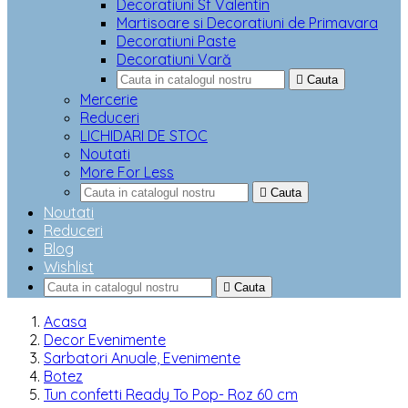
Decoratiuni Sf Valentin
Martisoare si Decoratiuni de Primavara
Decoratiuni Paste
Decoratiuni Vară

Cauta
Mercerie
Reduceri
LICHIDARI DE STOC
Noutati
More For Less

Cauta
Noutati
Reduceri
Blog
Wishlist

Cauta
Acasa
Decor Evenimente
Sarbatori Anuale, Evenimente
Botez
Tun confetti Ready To Pop- Roz 60 cm