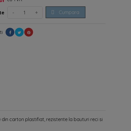

Cumpara
-
+
te
ti
in carton plastifiat, rezistente la bauturi reci si