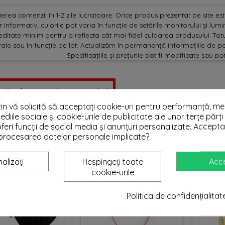
erea comenzii în 1-2 zile lucratoare. Orice produs prezentat pe site este 
 informativ, culorile pot varia în funcție de setările monitorului și lu
editate minim pentru a reflecta cât mai fidel culoarea produsului. Totu
ale sau în funcție de lot. Actualizăm în permanență informațiile de pe
Specificațiile și prețurile pot fi modificate sau po
 primul care scrie o recenzie !
n vă solicită să acceptați cookie-uri pentru performanță, med
ediile sociale și cookie-urile de publicitate ale unor terțe părți 
TEA SA-TI PLACA
feri funcții de social media și anunțuri personalizate. Accepta
i procesarea datelor personale implicate?
Ofertă!
alizați
Respingeți toate
Acc
cookie-urile
Politica de confidențialitat