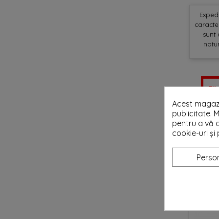
Expedi
caracter
sunt 
natur
Fii
Acest magazi
publicitate. M
S-AR PU
pentru a vă o
cookie-uri ș
Person