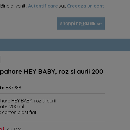
Bine ai venit,
Autentificare
sau
Creeaza un cont
shopping_cart
Cos
:
0
Produse
 pahare HEY BABY, roz si aurii 200
ta
ES7988
hare HEY BABY, roz si aurii
ate: 200 ml
: carton plastifiat
ei
cu TVA