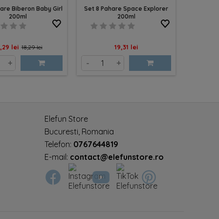
are Biberon Baby Girl
Set 8 Pahare Space Explorer
Set 8 Pah
200ml
200ml
et
Pret
Pret
Pr
,29 lei
19,31 lei
6,
18,29 lei
de
+
-
+
-
baza
Elefun Store
Bucuresti, Romania
Telefon:
0767644819
E-mail:
contact@elefunstore.ro