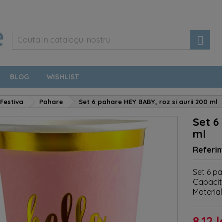

BLOG
WISHLIST
Festiva
Pahare
Set 6 pahare HEY BABY, roz si aurii 200 ml
Set 6
ml
Referin
Set 6 pa
Capacit
Material
8,12 l