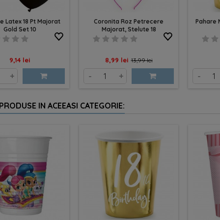
e Latex 18 Pt Majorat
Coronita Roz Petrecere
Pahare M
Gold Set 10
Majorat, Stelute 18
Pret
Pret
Pret
9,14 lei
8,99 lei
13,99 lei
de
+
-
+
-
baza
 PRODUSE IN ACEEASI CATEGORIE: