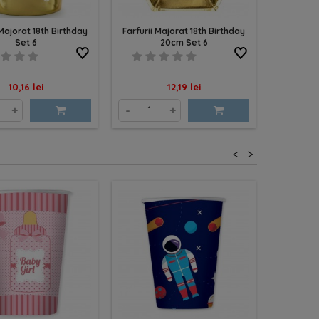
ajorat 18th Birthday
Farfurii Majorat 18th Birthday
Set 6
20cm Set 6
Pret
Pret
10,16 lei
12,19 lei
+
-
+
<
>