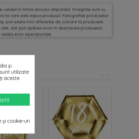
valabil in limita stocului disponibil. Imaginile sunt cu
mina la care este expus produsul. Fotografiile produselor
și, pot exista mici diferențe de culoare la produsele
 site, dar pot apărea erori în descrierea produselor.
t exista erori operaționale.
ia și
sunt utilizate
<
>
ți aceste
eptă
e și cookie-uri