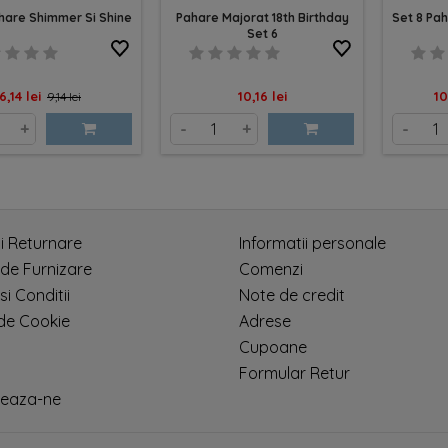
hare Shimmer Si Shine
Pahare Majorat 18th Birthday
Set 8 Pah
Set 6
Pret
Pret
Pret
Pr
6,14 lei
10,16 lei
10
9,14 lei
de
+
-
+
-
baza
si Returnare
Informatii personale
 de Furnizare
Comenzi
si Conditii
Note de credit
 de Cookie
Adrese
Cupoane
Formular Retur
eaza-ne