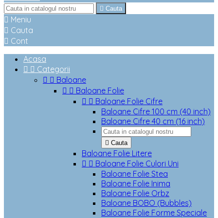

Cauta

Meniu

Cauta

Cont
Acasa


Categorii


Baloane


Baloane Folie


Baloane Folie Cifre
Baloane Cifre 100 cm (40 inch)
Baloane Cifre 40 cm (16 inch)

Cauta
Baloane Folie Litere


Baloane Folie Culori Uni
Baloane Folie Stea
Baloane Folie Inima
Baloane Folie Orbz
Baloane BOBO (Bubbles)
Baloane Folie Forme Speciale