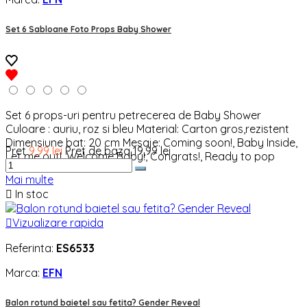
Set 6 Sabloane Foto Props Baby Shower
Set 6 props-uri pentru petrecerea de Baby Shower
Culoare : auriu, roz si bleu Material: Carton gros,rezistent
Dimensiune bat: 20 cm Mesaje: Coming soon!, Baby Inside,
Pret
9,99 lei
Pret de baza
19,99 lei
Let me out!, Welcome Baby!, Congrats!, Ready to pop
Mai multe

In stoc

Vizualizare rapida
Referinta:
ES6533
Marca:
EFN
Balon rotund baietel sau fetita? Gender Reveal