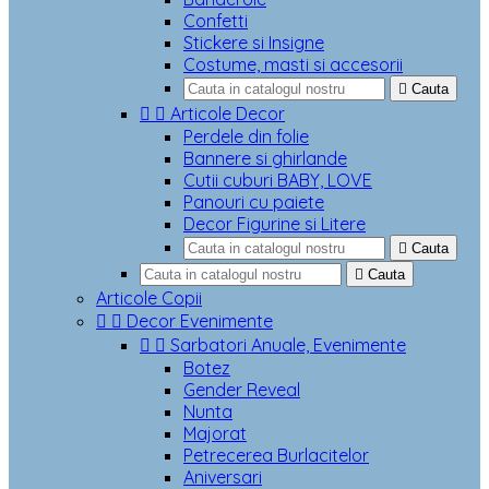
Confetti
Stickere si Insigne
Costume, masti si accesorii

Cauta


Articole Decor
Perdele din folie
Bannere si ghirlande
Cutii cuburi BABY, LOVE
Panouri cu paiete
Decor Figurine si Litere

Cauta

Cauta
Articole Copii


Decor Evenimente


Sarbatori Anuale, Evenimente
Botez
Gender Reveal
Nunta
Majorat
Petrecerea Burlacitelor
Aniversari