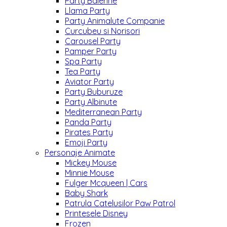
Party Balerine
Llama Party
Party Animalute Companie
Curcubeu si Norisori
Carousel Party
Pamper Party
Spa Party
Tea Party
Aviator Party
Party Buburuze
Party Albinute
Mediterranean Party
Panda Party
Pirates Party
Emoji Party
Personaje Animate
Mickey Mouse
Minnie Mouse
Fulger Mcqueen | Cars
Baby Shark
Patrula Catelusilor Paw Patrol
Printesele Disney
Frozen