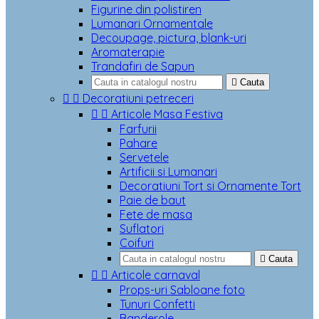
Figurine din polistiren
Lumanari Ornamentale
Decoupage, pictura, blank-uri
Aromaterapie
Trandafiri de Sapun

Cauta


Decoratiuni petreceri


Articole Masa Festiva
Farfurii
Pahare
Servetele
Artificii si Lumanari
Decoratiuni Tort si Ornamente Tort
Paie de baut
Fete de masa
Suflatori
Coifuri

Cauta


Articole carnaval
Props-uri Sabloane foto
Tunuri Confetti
Banderole