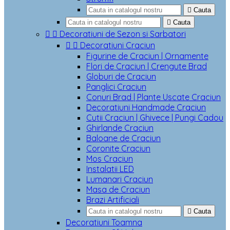

Cauta

Cauta


Decoratiuni de Sezon si Sarbatori


Decoratiuni Craciun
Figurine de Craciun | Ornamente
Flori de Craciun | Crengute Brad
Globuri de Craciun
Panglici Craciun
Conuri Brad | Plante Uscate Craciun
Decoratiuni Handmade Craciun
Cutii Craciun | Ghivece | Pungi Cadou
Ghirlande Craciun
Baloane de Craciun
Coronite Craciun
Mos Craciun
Instalatii LED
Lumanari Craciun
Masa de Craciun
Brazi Artificiali

Cauta
Decoratiuni Toamna