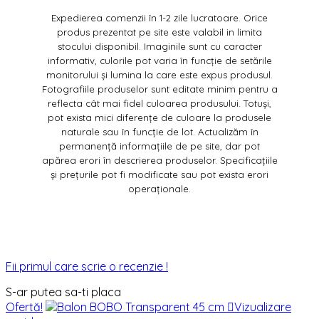
Expedierea comenzii în 1-2 zile lucratoare. Orice
produs prezentat pe site este valabil in limita
stocului disponibil. Imaginile sunt cu caracter
informativ, culorile pot varia în funcție de setările
monitorului și lumina la care este expus produsul.
Fotografiile produselor sunt editate minim pentru a
reflecta cât mai fidel culoarea produsului. Totuși,
pot exista mici diferențe de culoare la produsele
naturale sau în funcție de lot. Actualizăm în
permanență informațiile de pe site, dar pot
apărea erori în descrierea produselor. Specificațiile
și prețurile pot fi modificate sau pot exista erori
operaționale.
Fii primul care scrie o recenzie !
S-ar putea sa-ti placa
Ofertă!

Vizualizare