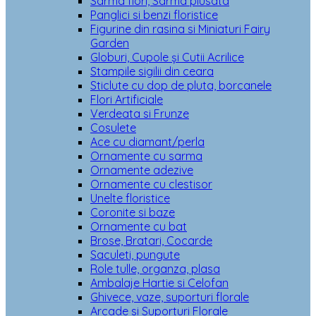
Sarma flori, Sarma plusata
Panglici si benzi floristice
Figurine din rasina si Miniaturi Fairy
Garden
Globuri, Cupole și Cutii Acrilice
Stampile sigilii din ceara
Sticlute cu dop de pluta, borcanele
Flori Artificiale
Verdeata si Frunze
Cosulete
Ace cu diamant/perla
Ornamente cu sarma
Ornamente adezive
Ornamente cu clestisor
Unelte floristice
Coronite si baze
Ornamente cu bat
Brose, Bratari, Cocarde
Saculeti, pungute
Role tulle, organza, plasa
Ambalaje Hartie si Celofan
Ghivece, vaze, suporturi florale
Arcade si Suporturi Florale