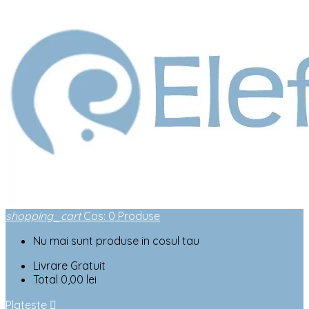
shopping_cart
Cos
:
0
Produse
Nu mai sunt produse in cosul tau
Livrare
Gratuit
Total
0,00 lei
Plateste
