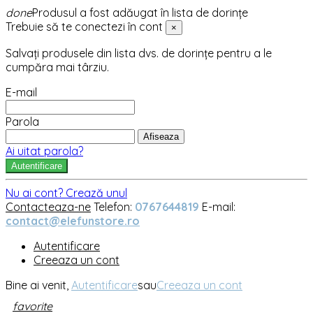
done
Produsul a fost adăugat în lista de dorințe
Trebuie să te conectezi în cont
×
Salvați produsele din lista dvs. de dorințe pentru a le
cumpăra mai târziu.
E-mail
Parola
Afiseaza
Ai uitat parola?
Autentificare
Nu ai cont? Crează unul
Contacteaza-ne
Telefon:
0767644819
E-mail:
contact@elefunstore.ro
Autentificare
Creeaza un cont
Bine ai venit,
Autentificare
sau
Creeaza un cont
favorite