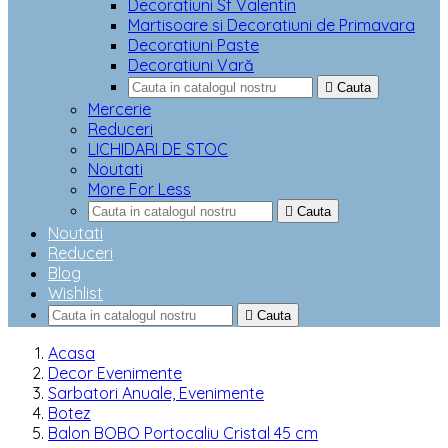
Decoratiuni Sf Valentin
Martisoare si Decoratiuni de Primavara
Decoratiuni Paste
Decoratiuni Vară

Cauta
Mercerie
Reduceri
LICHIDARI DE STOC
Noutati
More For Less

Cauta
Noutati
Reduceri
Blog
Wishlist

Cauta
Acasa
Decor Evenimente
Sarbatori Anuale, Evenimente
Botez
Balon BOBO Portocaliu Cristal 45 cm