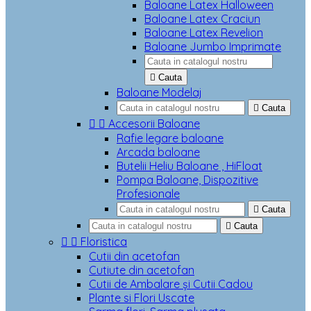
Baloane Latex Halloween
Baloane Latex Craciun
Baloane Latex Revelion
Baloane Jumbo Imprimate

Cauta
Baloane Modelaj

Cauta


Accesorii Baloane
Rafie legare baloane
Arcada baloane
Butelii Heliu Baloane , HiFloat
Pompa Baloane, Dispozitive
Profesionale

Cauta

Cauta


Floristica
Cutii din acetofan
Cutiute din acetofan
Cutii de Ambalare și Cutii Cadou
Plante si Flori Uscate