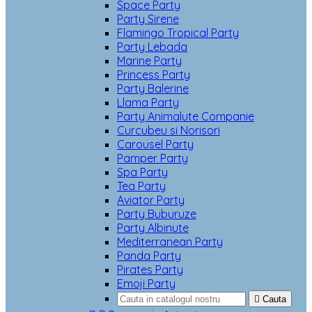
Space Party
Party Sirene
Flamingo Tropical Party
Party Lebada
Marine Party
Princess Party
Party Balerine
Llama Party
Party Animalute Companie
Curcubeu si Norisori
Carousel Party
Pamper Party
Spa Party
Tea Party
Aviator Party
Party Buburuze
Party Albinute
Mediterranean Party
Panda Party
Pirates Party
Emoji Party

Cauta