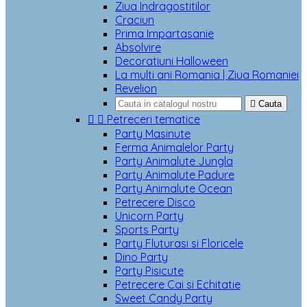
Ziua Indragostitilor
Craciun
Prima Impartasanie
Absolvire
Decoratiuni Halloween
La multi ani Romania | Ziua Romaniei
Revelion

Cauta


Petreceri tematice
Party Masinute
Ferma Animalelor Party
Party Animalute Jungla
Party Animalute Padure
Party Animalute Ocean
Petrecere Disco
Unicorn Party
Sports Party
Party Fluturasi si Floricele
Dino Party
Party Pisicute
Petrecere Cai si Echitatie
Sweet Candy Party