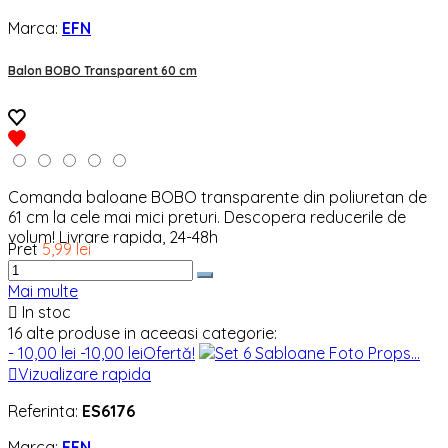
Marca:
EFN
Balon BOBO Transparent 60 cm
Comanda baloane BOBO transparente din poliuretan de
61 cm la cele mai mici preturi. Descopera reducerile de
volum! Livrare rapida, 24-48h
Pret
5,99 lei
Mai multe

In stoc
16 alte produse in aceeasi categorie:
- 10,00 lei
-10,00 lei
Ofertă!

Vizualizare rapida
Referinta:
ES6176
Marca:
EFN