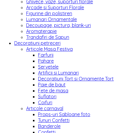
Ghivece, vaze, suporturi florale
Arcade si Suporturi Florale
Figurine din polistiren
Lumanari Ornamentale
Decoupage, pictura, blank-uri
Aromaterapie
Trandafiri de Sapun
Decoratiuni petreceri
Articole Masa Festiva
Farfurii
Pahare
Servetele
Artificii si Lumanari
Decoratiuni Tort si Ornamente Tort
Paie de baut
Fete de masa
Suflatori
Coifuri
Articole carnaval
Props-uri Sabloane foto
Tunuri Confetti
Banderole
Confetti