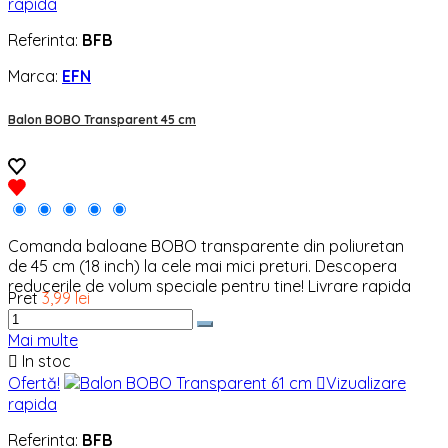
rapida
Referinta:
BFB
Marca:
EFN
Balon BOBO Transparent 45 cm
Comanda baloane BOBO transparente din poliuretan
de 45 cm (18 inch) la cele mai mici preturi. Descopera
reducerile de volum speciale pentru tine! Livrare rapida
Pret
3,99 lei
Mai multe

In stoc
Ofertă!

Vizualizare
rapida
Referinta:
BFB