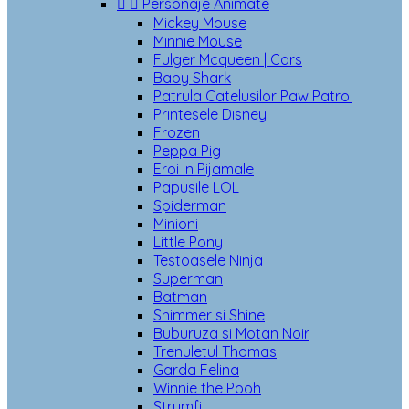


Personaje Animate
Mickey Mouse
Minnie Mouse
Fulger Mcqueen | Cars
Baby Shark
Patrula Catelusilor Paw Patrol
Printesele Disney
Frozen
Peppa Pig
Eroi In Pijamale
Papusile LOL
Spiderman
Minioni
Little Pony
Testoasele Ninja
Superman
Batman
Shimmer si Shine
Buburuza si Motan Noir
Trenuletul Thomas
Garda Felina
Winnie the Pooh
Strumfi