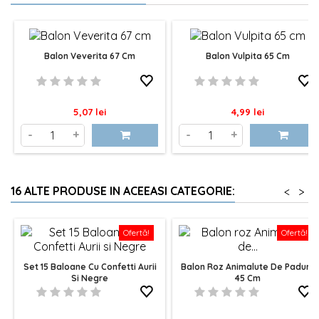
Balon Veverita 67 Cm
Balon Vulpita 65 Cm
Pret
Pret
5,07 lei
4,99 lei
-
+
-
+
16 ALTE PRODUSE IN ACEEASI CATEGORIE:
<
>
Ofertă!
Ofertă!
Set 15 Baloane Cu Confetti Aurii
Balon Roz Animalute De Padure
Si Negre
45 Cm