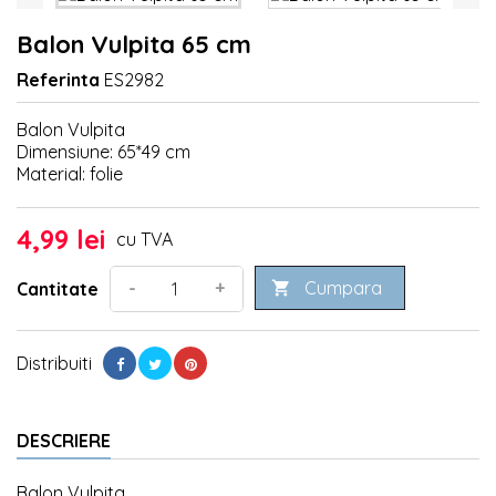
Balon Vulpita 65 cm
Referinta
ES2982
Balon Vulpita
Dimensiune: 65*49 cm
Material: folie
4,99 lei
cu TVA
Cumpara
-
+
Cantitate

Distribuiti
DESCRIERE
Balon Vulpita