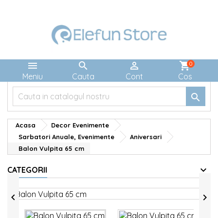



shopping_cart
0
Meniu
Cauta
Cont
Cos

Acasa
Decor Evenimente
Sarbatori Anuale, Evenimente
Aniversari
Balon Vulpita 65 cm
CATEGORII

