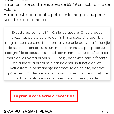
Balon din folie cu dimensiunea de 65*49 cm sub forma de
vulpita.
Balonul este ideal pentru petrecerile magice sau pentru
sedintele foto tematice.
Expedierea comenzii în 1-2 zile lucratoare. Orice produs
prezentat pe site este valabil in limita stocului disponibil.
Imaginile sunt cu caracter informativ, culorile pot varia în funcție
de setările monitorului și lumina la care este expus produsul.
Fotografiile produselor sunt editate minim pentru a reflecta cât
mai fidel culoarea produsului. Totuși, pot exista mici diferențe
de culoare la produsele naturale sau în funcție de lot.
Actualizăm în permanență informațiile de pe site, dar pot
apărea erori în descrierea produselor. Specificațiile și prețurile
pot fi modificate sau pot exista erori operaționale.
Fii primul care scrie o recenzie !
S-AR PUTEA SA-TI PLACA
<
>