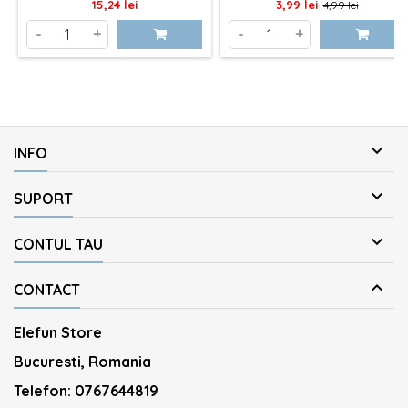
Pret
Pret
Pret
15,24 lei
3,99 lei
4,99 lei
de
-
+
-
+
baza

INFO

SUPORT

CONTUL TAU

CONTACT
Elefun Store
Bucuresti, Romania
Telefon:
0767644819