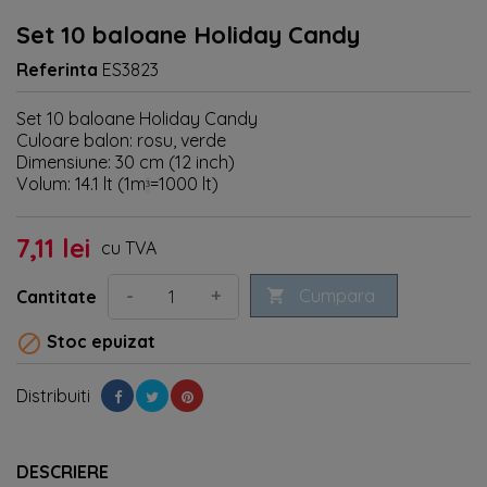
Set 10 baloane Holiday Candy
Referinta
ES3823
Set 10 baloane Holiday Candy
Culoare balon: rosu, verde
Dimensiune: 30 cm (12 inch)
Volum: 14.1 lt (1m
=1000 lt)
³
7,11 lei
cu TVA
Cumpara
-
+
Cantitate


Stoc epuizat
Distribuiti
DESCRIERE