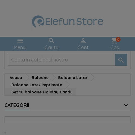



shopping_cart
0
Meniu
Cauta
Cont
Cos

Acasa
Baloane
Baloane Latex
Baloane Latex imprimate
Set 10 baloane Holiday Candy
CATEGORII