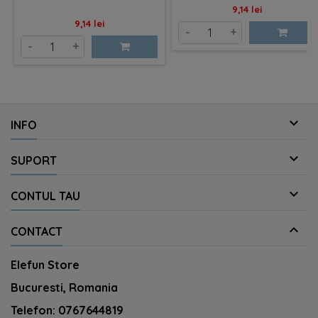
Pret
9,14 lei
Pret
9,14 lei
-
+
-
+

INFO

SUPORT

CONTUL TAU

CONTACT
Elefun Store
Bucuresti, Romania
Telefon:
0767644819