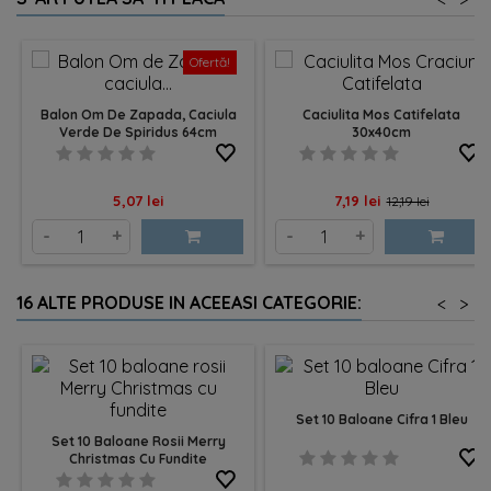
Ofertă!
Balon Om De Zapada, Caciula
Caciulita Mos Catifelata
Verde De Spiridus 64cm
30x40cm
Pret
Pret
Pret
5,07 lei
7,19 lei
12,19 lei
de
-
+
-
+
baza
16 ALTE PRODUSE IN ACEEASI CATEGORIE:
<
>
Set 10 Baloane Cifra 1 Bleu
Set 10 Baloane Rosii Merry
Christmas Cu Fundite