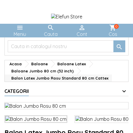



shopping_cart
0
Meniu
Cauta
Cont
Cos

Acasa
Baloane
Baloane Latex
Baloane Jumbo 80 cm (32 inch)
Balon Latex Jumbo Rosu Standard 80 cm Cattex
CATEGORII
Balon Latex Jumbo Rosu Standard 80