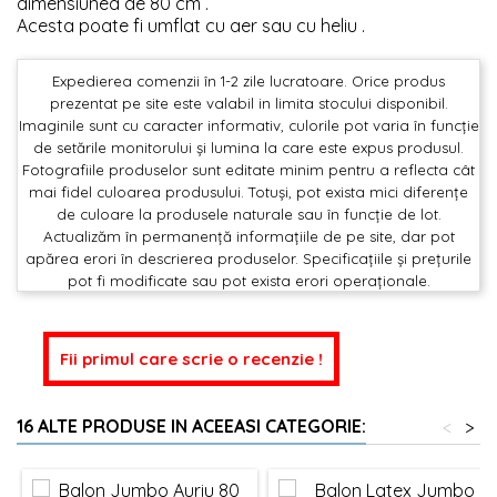
dimensiunea de 80 cm .
Acesta poate fi umflat cu aer sau cu heliu .
Expedierea comenzii în 1-2 zile lucratoare. Orice produs
prezentat pe site este valabil in limita stocului disponibil.
Imaginile sunt cu caracter informativ, culorile pot varia în funcție
de setările monitorului și lumina la care este expus produsul.
Fotografiile produselor sunt editate minim pentru a reflecta cât
mai fidel culoarea produsului. Totuși, pot exista mici diferențe
de culoare la produsele naturale sau în funcție de lot.
Actualizăm în permanență informațiile de pe site, dar pot
apărea erori în descrierea produselor. Specificațiile și prețurile
pot fi modificate sau pot exista erori operaționale.
Fii primul care scrie o recenzie !
16 ALTE PRODUSE IN ACEEASI CATEGORIE:
<
>