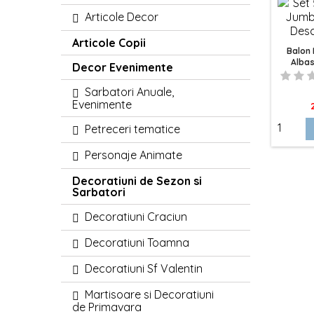
Articole Decor
Articole Copii
Balon
Albas
Decor Evenimente
Standar
Sarbatori Anuale,
Evenimente
P
Petreceri tematice
Personaje Animate
Decoratiuni de Sezon si
Sarbatori
Decoratiuni Craciun
Decoratiuni Toamna
Decoratiuni Sf Valentin
Martisoare si Decoratiuni
de Primavara