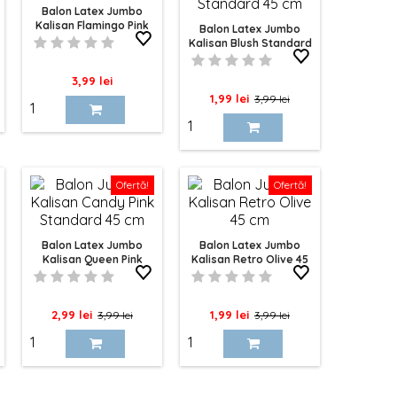
Balon Latex Jumbo
Kalisan Flamingo Pink
Balon Latex Jumbo
Standard 45 Cm
Kalisan Blush Standard
45 Cm
Pret
3,99 lei
Pret
Pret
1,99 lei
3,99 lei
de
baza
Ofertă!
Ofertă!
Balon Latex Jumbo
Balon Latex Jumbo
Kalisan Queen Pink
Kalisan Retro Olive 45
Standard 45 Cm
Cm
Pret
Pret
Pret
Pret
2,99 lei
1,99 lei
3,99 lei
3,99 lei
de
de
baza
baza