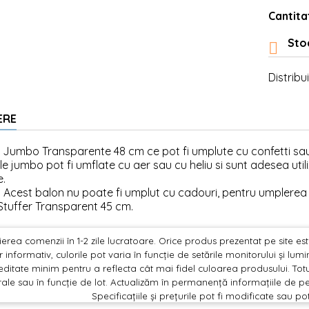
Cantita
Stoc

Distribui
ERE
Jumbo Transparente 48 cm ce pot fi umplute cu confetti sau 
e jumbo pot fi umflate cu aer sau cu heliu si sunt adesea uti
e.
 Acest balon nu poate fi umplut cu cadouri, pentru umplerea
tuffer Transparent 45 cm.
erea comenzii în 1-2 zile lucratoare. Orice produs prezentat pe site este 
 informativ, culorile pot varia în funcție de setările monitorului și lu
editate minim pentru a reflecta cât mai fidel culoarea produsului. Totu
ale sau în funcție de lot. Actualizăm în permanență informațiile de pe
Specificațiile și prețurile pot fi modificate sau po