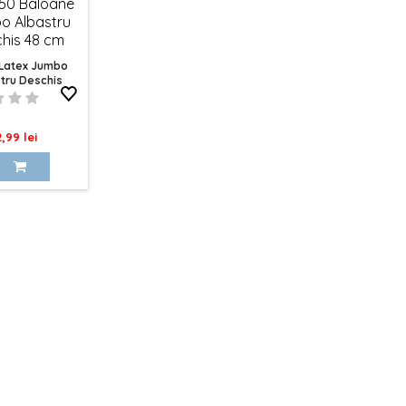
 Latex Jumbo
tru Deschis
d 48 Cm Cattex
ret
2,99 lei