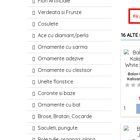
Flori Artificiale
Verdeata si Frunze
Fii
Cosulete
16 ALTE
Ace cu diamant/perla
Ornamente cu sarma
Ornamente adezive
Ornamente cu clestisor
Balon
Kalisa
Unelte floristice
Sa
Coronite si baze
P
Ornamente cu bat
Brose, Bratari, Cocarde
Saculeti, pungute
Role tulle, organza, plasa