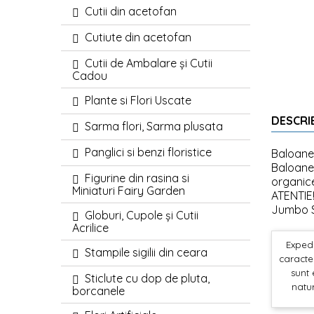
Cutii din acetofan
Cutiute din acetofan
Cutii de Ambalare și Cutii
Cadou
Plante si Flori Uscate
DESCRI
Sarma flori, Sarma plusata
Panglici si benzi floristice
Baloane 
Baloanel
Figurine din rasina si
organic
Miniaturi Fairy Garden
ATENTIE!
Jumbo S
Globuri, Cupole și Cutii
Acrilice
Expedi
Stampile sigilii din ceara
caracter
sunt 
Sticlute cu dop de pluta,
natur
borcanele