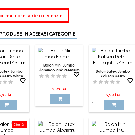
 primul care scrie o recenzie !
 PRODUSE IN ACEEASI CATEGORIE:
Balon Mini Jumbo
Flamingo Pink Premium
 Latex Jumbo
Balon Latex Jumbo
45cm Cattex
n Retro White
Kalisan Retro
nd 45 Cm
Eucalyptus 45 Cm
Pret
2,99 lei
ret
Pret
3,99 lei
3,99 lei
Ofertă!