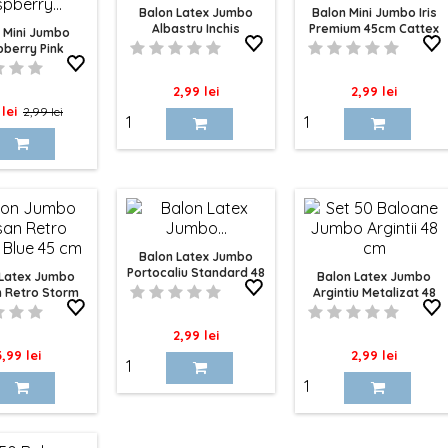
Balon Latex Jumbo
Balon Mini Jumbo Iris
Albastru Inchis
Premium 45cm Cattex
 Mini Jumbo
Standard 48 Cm Cattex
berry Pink
m 45cm Cattex
Pret
Pret
2,99 lei
2,99 lei
Pret
 lei
2,99 lei
de
baza
Balon Latex Jumbo
Portocaliu Standard 48
 Latex Jumbo
Balon Latex Jumbo
Cm Cattex
n Retro Storm
Argintiu Metalizat 48
ue 45 Cm
Cm Cattex
Pret
2,99 lei
ret
Pret
3,99 lei
2,99 lei