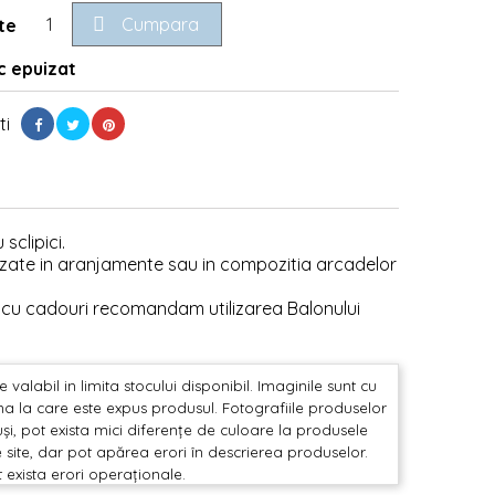

Cumpara
te
 epuizat
ti
sclipici.
lizate in aranjamente sau in compozitia arcadelor
 cu cadouri recomandam utilizarea Balonului
valabil in limita stocului disponibil. Imaginile sunt cu
mina la care este expus produsul. Fotografiile produselor
și, pot exista mici diferențe de culoare la produsele
 site, dar pot apărea erori în descrierea produselor.
t exista erori operaționale.