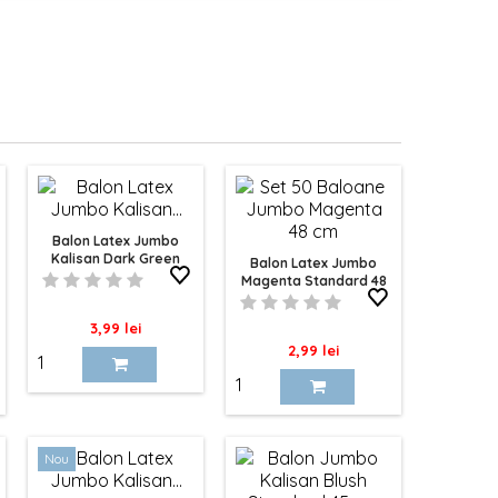
Balon Latex Jumbo
Kalisan Dark Green
Balon Latex Jumbo
Standard 45 Cm
Magenta Standard 48
Cm Cattex
Pret
3,99 lei
Pret
2,99 lei
Nou