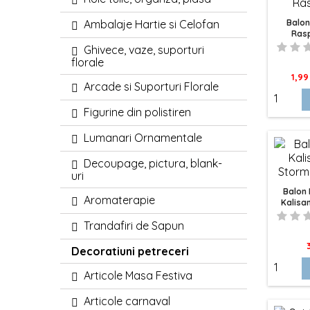
Ambalaje Hartie si Celofan
Balon
Rasp
Premiu
Ghivece, vaze, suporturi
florale
Pret
1,99
Arcade si Suporturi Florale
Figurine din polistiren
Lumanari Ornamentale
Decoupage, pictura, blank-
uri
Balon
Aromaterapie
Kalisa
Bl
Trandafiri de Sapun
P
Decoratiuni petreceri
Articole Masa Festiva
Articole carnaval