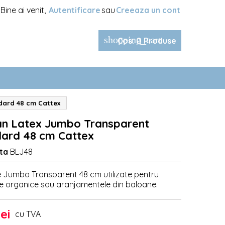
Bine ai venit,
Autentificare
sau
Creeaza un cont
shopping_cart
Cos
:
0
Produse
dard 48 cm Cattex
an Latex Jumbo Transparent
ard 48 cm Cattex
ta
BLJ48
 Jumbo Transparent 48 cm utilizate pentru
e organice sau aranjamentele din baloane.
lei
cu TVA