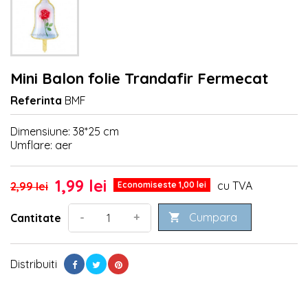
Mini Balon folie Trandafir Fermecat
Referinta
BMF
Dimensiune: 38*25 cm
Umflare: aer
1,99 lei
cu TVA
2,99 lei
Economiseste 1,00 lei
Cumpara
-
+
Cantitate

Distribuiti