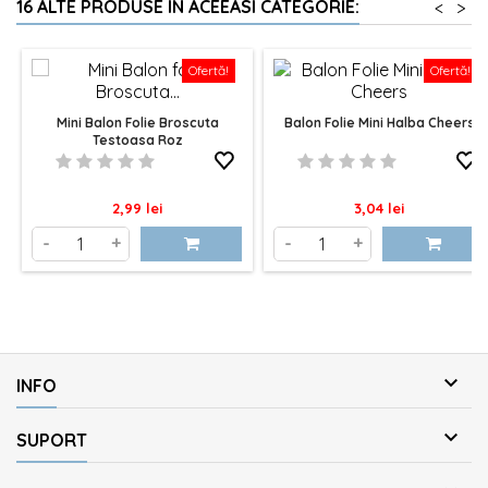
16 ALTE PRODUSE IN ACEEASI CATEGORIE:
<
>
Ofertă!
Ofertă!
Mini Balon Folie Broscuta
Balon Folie Mini Halba Cheers
Testoasa Roz
Pret
Pret
2,99 lei
3,04 lei
-
+
-
+

INFO

SUPORT