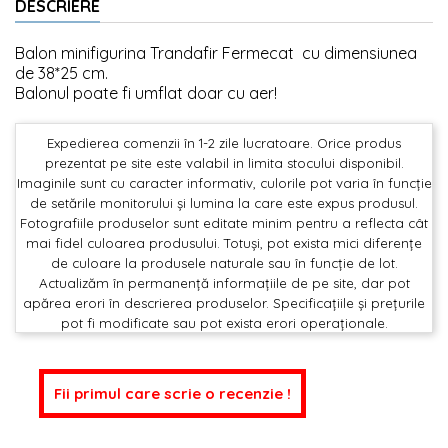
DESCRIERE
Balon minifigurina Trandafir Fermecat cu dimensiunea
de 38*25 cm.
Balonul poate fi umflat doar cu aer!
Expedierea comenzii în 1-2 zile lucratoare. Orice produs
prezentat pe site este valabil in limita stocului disponibil.
Imaginile sunt cu caracter informativ, culorile pot varia în funcție
de setările monitorului și lumina la care este expus produsul.
Fotografiile produselor sunt editate minim pentru a reflecta cât
mai fidel culoarea produsului. Totuși, pot exista mici diferențe
de culoare la produsele naturale sau în funcție de lot.
Actualizăm în permanență informațiile de pe site, dar pot
apărea erori în descrierea produselor. Specificațiile și prețurile
pot fi modificate sau pot exista erori operaționale.
Fii primul care scrie o recenzie !