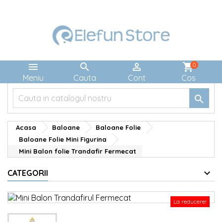



shopping_cart
0
Meniu
Cauta
Cont
Cos

Acasa
Baloane
Baloane Folie
Baloane Folie Mini Figurina
Mini Balon folie Trandafir Fermecat
CATEGORII
La reducere!